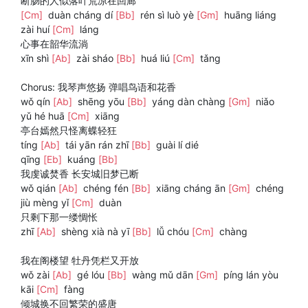
断肠的人似落叶荒凉在回廊
[Cm]
duàn cháng dí
[Bb]
rén sì luò yè
[Gm]
huāng liáng
zài huí
[Cm]
láng
心事在韶华流淌
xīn shì
[Ab]
zài sháo
[Bb]
huá liú
[Cm]
tǎng
Chorus: 我琴声悠扬 弹唱鸟语和花香
wǒ qín
[Ab]
shēng yōu
[Bb]
yáng dàn chàng
[Gm]
niǎo
yǔ hé huā
[Cm]
xiāng
亭台嫣然只怪离蝶轻狂
tíng
[Ab]
tái yān rán zhī
[Bb]
guài lí dié
qīng
[Eb]
kuáng
[Bb]
我虔诚焚香 长安城旧梦已断
wǒ qián
[Ab]
chéng fén
[Bb]
xiāng cháng ān
[Gm]
chéng
jiù mèng yǐ
[Cm]
duàn
只剩下那一缕惆怅
zhī
[Ab]
shèng xià nà yī
[Bb]
lǚ chóu
[Cm]
chàng
我在阁楼望 牡丹凭栏又开放
wǒ zài
[Ab]
gé lóu
[Bb]
wàng mǔ dān
[Gm]
píng lán yòu
kāi
[Cm]
fàng
倾城换不回繁荣的盛唐