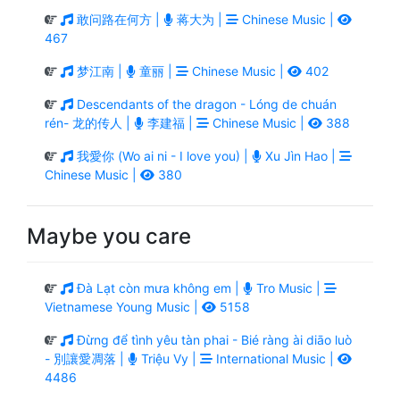
敢问路在何方 |
蒋大为 |
Chinese Music |
467
梦江南 |
童丽 |
Chinese Music |
402
Descendants of the dragon - Lóng de chuán
rén- 龙的传人 |
李建福 |
Chinese Music |
388
我愛你 (Wo ai ni - I love you) |
Xu Jìn Hao |
Chinese Music |
380
Maybe you care
Đà Lạt còn mưa không em |
Tro Music |
Vietnamese Young Music |
5158
Đừng để tình yêu tàn phai - Bié ràng ài diāo luò
- 別讓愛凋落 |
Triệu Vy |
International Music |
4486