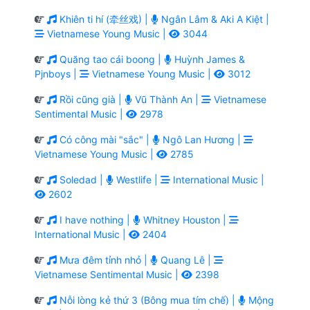
Khiên ti hí (牵丝戏) |
Ngân Lâm & Aki A Kiệt |
Vietnamese Young Music |
3044
Quăng tao cái boong |
Huỳnh James &
Pjnboys |
Vietnamese Young Music |
3012
Rồi cũng già |
Vũ Thành An |
Vietnamese
Sentimental Music |
2978
Có công mài "sắc" |
Ngô Lan Hương |
Vietnamese Young Music |
2785
Soledad |
Westlife |
International Music |
2602
I have nothing |
Whitney Houston |
International Music |
2404
Mưa đêm tỉnh nhỏ |
Quang Lê |
Vietnamese Sentimental Music |
2398
Nỗi lòng kẻ thứ 3 (Bông mua tím chế) |
Mộng