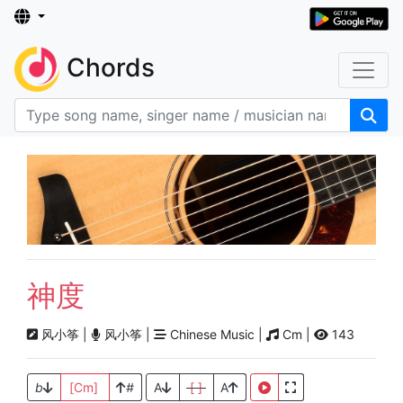
Chords
神度
风小筝 |
风小筝 |
Chinese Music |
Cm |
143
b
[Cm]
#
A
[ ]
A