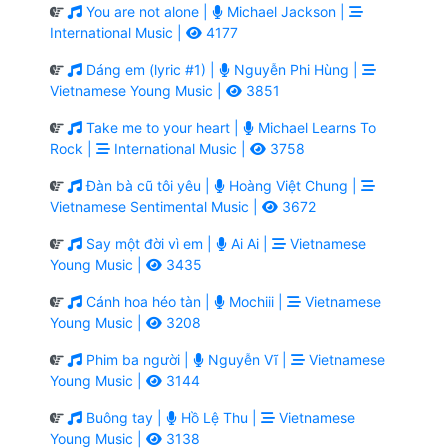
You are not alone |
Michael Jackson |
International Music |
4177
Dáng em (lyric #1) |
Nguyễn Phi Hùng |
Vietnamese Young Music |
3851
Take me to your heart |
Michael Learns To
Rock |
International Music |
3758
Đàn bà cũ tôi yêu |
Hoàng Việt Chung |
Vietnamese Sentimental Music |
3672
Say một đời vì em |
Ai Ai |
Vietnamese
Young Music |
3435
Cánh hoa héo tàn |
Mochiii |
Vietnamese
Young Music |
3208
Phim ba người |
Nguyễn Vĩ |
Vietnamese
Young Music |
3144
Buông tay |
Hồ Lệ Thu |
Vietnamese
Young Music |
3138