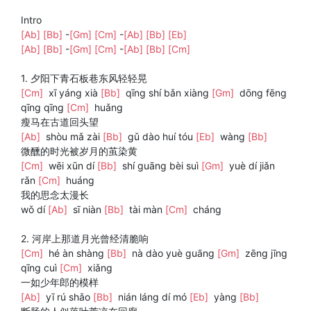
Intro
[Ab]
[Bb]
-
[Gm]
[Cm]
-
[Ab]
[Bb]
[Eb]
[Ab]
[Bb]
-
[Gm]
[Cm]
-
[Ab]
[Bb]
[Cm]
1. 夕阳下青石板巷东风轻轻晃
[Cm]
xī yáng xià
[Bb]
qīng shí bǎn xiàng
[Gm]
dōng fēng
qīng qīng
[Cm]
huǎng
瘦马在古道回头望
[Ab]
shòu mǎ zài
[Bb]
gǔ dào huí tóu
[Eb]
wàng
[Bb]
微醺的时光被岁月的茧染黄
[Cm]
wēi xūn dí
[Bb]
shí guāng bèi suì
[Gm]
yuè dí jiǎn
rǎn
[Cm]
huáng
我的思念太漫长
wǒ dí
[Ab]
sī niàn
[Bb]
tài màn
[Cm]
cháng
2. 河岸上那道月光曾经清脆响
[Cm]
hé àn shàng
[Bb]
nà dào yuè guāng
[Gm]
zēng jīng
qīng cuì
[Cm]
xiǎng
一如少年郎的模样
[Ab]
yī rú shǎo
[Bb]
nián láng dí mó
[Eb]
yàng
[Bb]