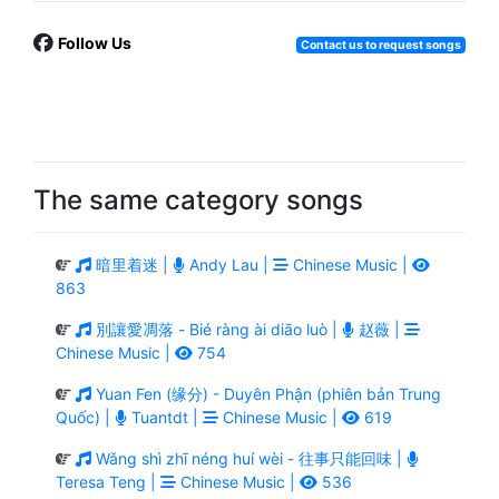
Follow Us
Contact us to request songs
The same category songs
暗里着迷 |
Andy Lau |
Chinese Music |
863
別讓愛凋落 - Bié ràng ài diāo luò |
赵薇 |
Chinese Music |
754
Yuan Fen (缘分) - Duyên Phận (phiên bản Trung
Quốc) |
Tuantdt |
Chinese Music |
619
Wǎng shì zhī néng huí wèi - 往事只能回味 |
Teresa Teng |
Chinese Music |
536