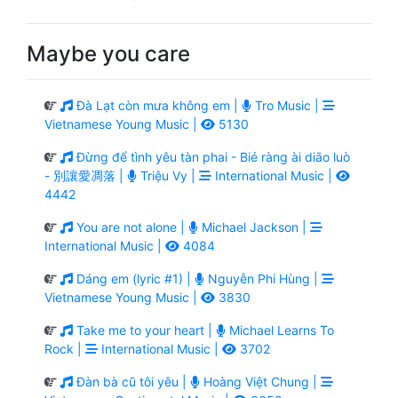
Maybe you care
Đà Lạt còn mưa không em |
Tro Music |
Vietnamese Young Music |
5130
Đừng để tình yêu tàn phai - Bié ràng ài diāo luò
- 別讓愛凋落 |
Triệu Vy |
International Music |
4442
You are not alone |
Michael Jackson |
International Music |
4084
Dáng em (lyric #1) |
Nguyễn Phi Hùng |
Vietnamese Young Music |
3830
Take me to your heart |
Michael Learns To
Rock |
International Music |
3702
Đàn bà cũ tôi yêu |
Hoàng Việt Chung |