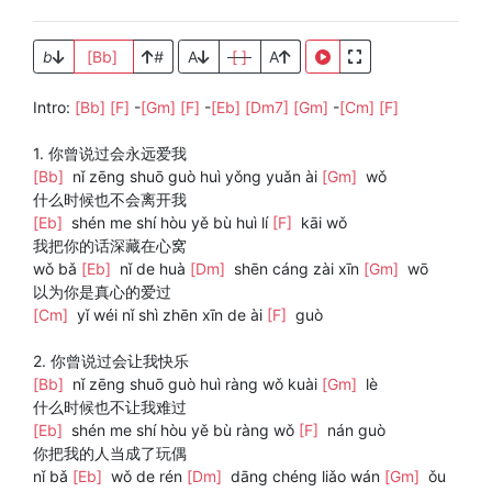
b
[Bb]
#
A
[ ]
A
Intro:
[Bb]
[F]
-
[Gm]
[F]
-
[Eb]
[Dm7]
[Gm]
-
[Cm]
[F]
1. 你曾说过会永远爱我
[Bb]
nǐ zēng shuō guò huì yǒng yuǎn ài
[Gm]
wǒ
什么时候也不会离开我
[Eb]
shén me shí hòu yě bù huì lí
[F]
kāi wǒ
我把你的话深藏在心窝
wǒ bǎ
[Eb]
nǐ de huà
[Dm]
shēn cáng zài xīn
[Gm]
wō
以为你是真心的爱过
[Cm]
yǐ wéi nǐ shì zhēn xīn de ài
[F]
guò
2. 你曾说过会让我快乐
[Bb]
nǐ zēng shuō guò huì ràng wǒ kuài
[Gm]
lè
什么时候也不让我难过
[Eb]
shén me shí hòu yě bù ràng wǒ
[F]
nán guò
你把我的人当成了玩偶
nǐ bǎ
[Eb]
wǒ de rén
[Dm]
dāng chéng liǎo wán
[Gm]
ǒu