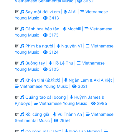
Vietnamese Sentimental Music |
3652
Say một đời vì em |
Ai Ai |
Vietnamese
Young Music |
3413
Cánh hoa héo tàn |
Mochiii |
Vietnamese
Young Music |
3173
Phim ba người |
Nguyễn Vĩ |
Vietnamese
Young Music |
3124
Buông tay |
Hồ Lệ Thu |
Vietnamese
Young Music |
3105
Khiên ti hí (牵丝戏) |
Ngân Lâm & Aki A Kiệt |
Vietnamese Young Music |
3021
Quăng tao cái boong |
Huỳnh James &
Pjnboys |
Vietnamese Young Music |
2995
Rồi cũng già |
Vũ Thành An |
Vietnamese
Sentimental Music |
2956
Có công mài "sắc" |
Ngô Lan Hương |