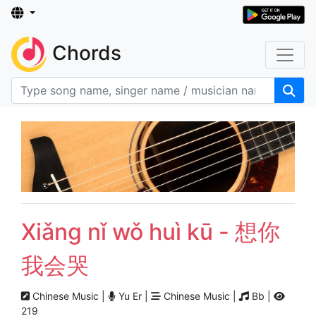
Chords
Xiǎng nǐ wǒ huì kū - 想你
我会哭
Chinese Music |
Yu Er |
Chinese Music |
Bb |
219