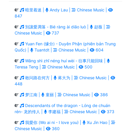
暗里着迷 |
Andy Lau |
Chinese Music |
847
別讓愛凋落 - Bié ràng ài diāo luò |
赵薇 |
Chinese Music |
737
Yuan Fen (缘分) - Duyên Phận (phiên bản Trung
Quốc) |
Tuantdt |
Chinese Music |
604
Wǎng shì zhī néng huí wèi - 往事只能回味 |
Teresa Teng |
Chinese Music |
500
敢问路在何方 |
蒋大为 |
Chinese Music |
448
梦江南 |
童丽 |
Chinese Music |
386
Descendants of the dragon - Lóng de chuán
rén- 龙的传人 |
李建福 |
Chinese Music |
373
我愛你 (Wo ai ni - I love you) |
Xu Jìn Hao |
Chinese Music |
360