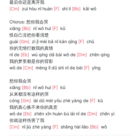
最后你还是离开我
[Cm]
zuì hòu nǐ huán
[F]
shì lí
[Bb]
kāi wǒ
Chorus: 想你我会哭
xiǎng
[Bb]
nǐ wǒ huì
[F]
kū
怪自己没把你看清楚
guài
[Gm]
zì jǐ méi bǎ nǐ kàn qīng
[F]
chǔ
你的无情打败我的真情
nǐ de
[Eb]
wú qíng dǎ bài wǒ de
[Dm]
zhēn qíng
我的梦里都是你的背影
wǒ de
[Cm]
mèng lǐ dū shì nǐ de bèi
[F]
yǐng
想你我会哭
xiǎng
[Bb]
nǐ wǒ huì
[F]
kū
从来都没有这样的哭
cóng
[Gm]
lái dū méi yǒu zhè yàng de
[F]
kū
我的真心换不来你的真意
wǒ de
[Eb]
zhēn xīn huàn bù lái nǐ de
[Dm]
zhēn yì
你就这样伤害了我
[Cm]
nǐ jiù zhè yàng
[F]
shāng hài liǎo
[Bb]
wǒ