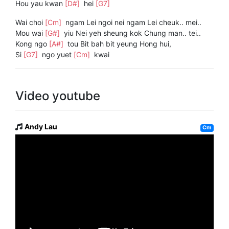
Hou yau kwan
[D#]
hei
[G7]
Wai choi
[Cm]
ngam Lei ngoi nei ngam Lei cheuk.. mei..
Mou wai
[G#]
yiu Nei yeh sheung kok Chung man.. tei..
Kong ngo
[A#]
tou Bit bah bit yeung Hong hui,
Si
[G7]
ngo yuet
[Cm]
kwai
Video youtube
Andy Lau
Cm