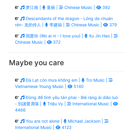
梦江南 |
童丽 |
Chinese Music |
392
Descendants of the dragon - Lóng de chuán
rén- 龙的传人 |
李建福 |
Chinese Music |
379
我愛你 (Wo ai ni - I love you) |
Xu Jìn Hao |
Chinese Music |
372
Maybe you care
Đà Lạt còn mưa không em |
Tro Music |
Vietnamese Young Music |
5140
Đừng để tình yêu tàn phai - Bié ràng ài diāo luò
- 別讓愛凋落 |
Triệu Vy |
International Music |
4466
You are not alone |
Michael Jackson |
International Music |
4123