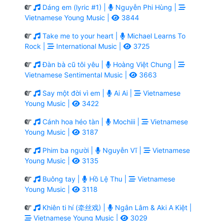
Dáng em (lyric #1) |
Nguyễn Phi Hùng |
Vietnamese Young Music |
3844
Take me to your heart |
Michael Learns To
Rock |
International Music |
3725
Đàn bà cũ tôi yêu |
Hoàng Việt Chung |
Vietnamese Sentimental Music |
3663
Say một đời vì em |
Ai Ai |
Vietnamese
Young Music |
3422
Cánh hoa héo tàn |
Mochiii |
Vietnamese
Young Music |
3187
Phim ba người |
Nguyễn Vĩ |
Vietnamese
Young Music |
3135
Buông tay |
Hồ Lệ Thu |
Vietnamese
Young Music |
3118
Khiên ti hí (牵丝戏) |
Ngân Lâm & Aki A Kiệt |
Vietnamese Young Music |
3029