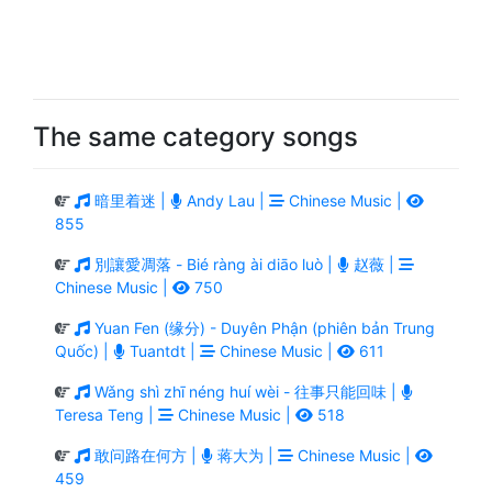
The same category songs
暗里着迷 |
Andy Lau |
Chinese Music |
855
別讓愛凋落 - Bié ràng ài diāo luò |
赵薇 |
Chinese Music |
750
Yuan Fen (缘分) - Duyên Phận (phiên bản Trung
Quốc) |
Tuantdt |
Chinese Music |
611
Wǎng shì zhī néng huí wèi - 往事只能回味 |
Teresa Teng |
Chinese Music |
518
敢问路在何方 |
蒋大为 |
Chinese Music |
459