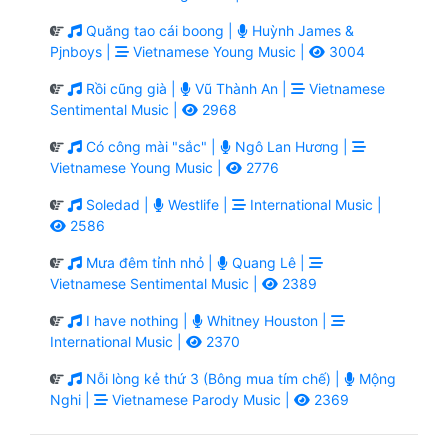
Quăng tao cái boong |
Huỳnh James &
Pjnboys |
Vietnamese Young Music |
3004
Rồi cũng già |
Vũ Thành An |
Vietnamese
Sentimental Music |
2968
Có công mài "sắc" |
Ngô Lan Hương |
Vietnamese Young Music |
2776
Soledad |
Westlife |
International Music |
2586
Mưa đêm tỉnh nhỏ |
Quang Lê |
Vietnamese Sentimental Music |
2389
I have nothing |
Whitney Houston |
International Music |
2370
Nỗi lòng kẻ thứ 3 (Bông mua tím chế) |
Mộng
Nghi |
Vietnamese Parody Music |
2369