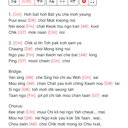
b
[Cm]
#
A
[ ]
A
1.
[Cm]
Hoh bat hoh Bat yiu che moh yeung
Puui wuui
[D#]
choi Muk kwong noi
Nei wooi
[Fm]
chat Kwok tou ngo kan
[A#]
kool
Chik
[G7]
mok naan
[Cm]
noi
2.
[Cm]
Chik si tin Toh pak koh sam ye
Chaang
[D#]
choi Mong king noi
Ngo yau
[Fm]
man Kwoh nei che bat
[A#]
king
Ping
[G7]
moot chwin
[Cm]
choi
Bridge:
Yan sing
[A#]
che Sing hoi chi siu Woh
[Cm]
sai
Mou sing
[A#]
chan Chat yau koh ching Kaam nou
[D#]
tei
Si ngo
[G#]
toh moh dik seung tah
Taan ngo
[Fm]
pil pil chi tak mou chan taan
[G7]
wai
Chorus:
Kee shat
[Cm]
muui Chi kil nei ngo Yah cheuk... mei
Mou noi
[G#]
nei Ngo kok yau kok Sik faan.. wai..
Chou swin
[A#]
choi Chik mok mong loi Chiu txat,