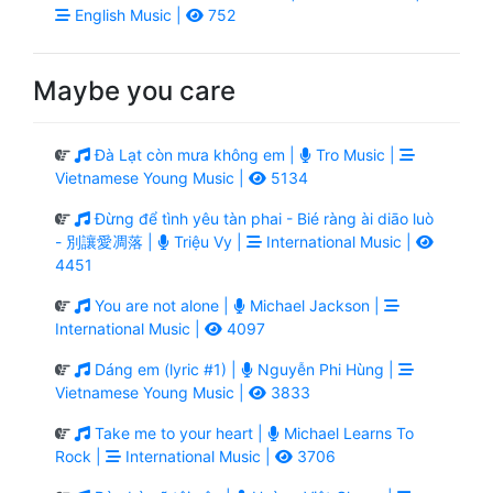
English Music |
752
Maybe you care
Đà Lạt còn mưa không em |
Tro Music |
Vietnamese Young Music |
5134
Đừng để tình yêu tàn phai - Bié ràng ài diāo luò
- 別讓愛凋落 |
Triệu Vy |
International Music |
4451
You are not alone |
Michael Jackson |
International Music |
4097
Dáng em (lyric #1) |
Nguyễn Phi Hùng |
Vietnamese Young Music |
3833
Take me to your heart |
Michael Learns To
Rock |
International Music |
3706