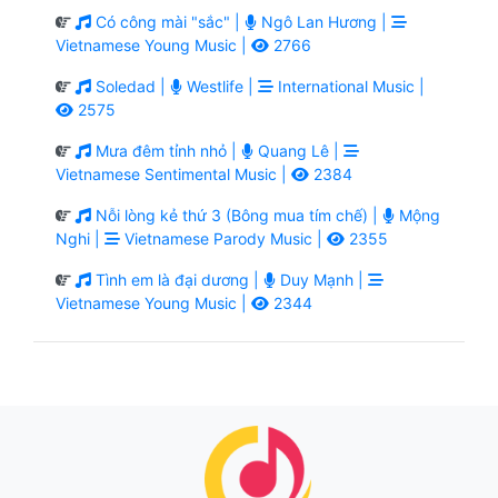
Có công mài "sắc" |
Ngô Lan Hương |
Vietnamese Young Music |
2766
Soledad |
Westlife |
International Music |
2575
Mưa đêm tỉnh nhỏ |
Quang Lê |
Vietnamese Sentimental Music |
2384
Nỗi lòng kẻ thứ 3 (Bông mua tím chế) |
Mộng
Nghi |
Vietnamese Parody Music |
2355
Tình em là đại dương |
Duy Mạnh |
Vietnamese Young Music |
2344