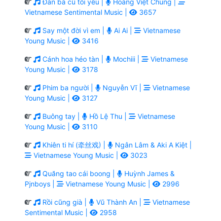
Đàn bà cũ tôi yêu |
Hoàng Việt Chung |
Vietnamese Sentimental Music |
3657
Say một đời vì em |
Ai Ai |
Vietnamese
Young Music |
3416
Cánh hoa héo tàn |
Mochiii |
Vietnamese
Young Music |
3178
Phim ba người |
Nguyễn Vĩ |
Vietnamese
Young Music |
3127
Buông tay |
Hồ Lệ Thu |
Vietnamese
Young Music |
3110
Khiên ti hí (牵丝戏) |
Ngân Lâm & Aki A Kiệt |
Vietnamese Young Music |
3023
Quăng tao cái boong |
Huỳnh James &
Pjnboys |
Vietnamese Young Music |
2996
Rồi cũng già |
Vũ Thành An |
Vietnamese
Sentimental Music |
2958