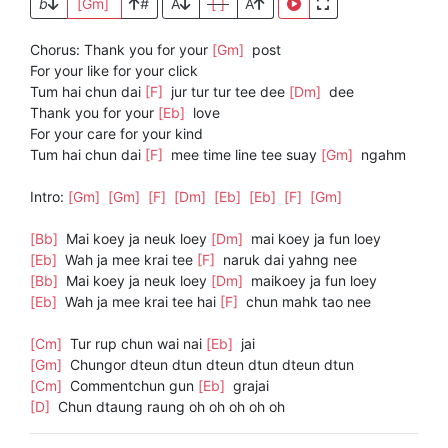
b
[Gm]
#
A
[ ]
A
Chorus: Thank you for your
[Gm]
post
For your like for your click
Tum hai chun dai
[F]
jur tur tur tee dee
[Dm]
dee
Thank you for your
[Eb]
love
For your care for your kind
Tum hai chun dai
[F]
mee time line tee suay
[Gm]
ngahm
Intro:
[Gm]
[Gm]
[F]
[Dm]
[Eb]
[Eb]
[F]
[Gm]
[Bb]
Mai koey ja neuk loey
[Dm]
mai koey ja fun loey
[Eb]
Wah ja mee krai tee
[F]
naruk dai yahng nee
[Bb]
Mai koey ja neuk loey
[Dm]
maikoey ja fun loey
[Eb]
Wah ja mee krai tee hai
[F]
chun mahk tao nee
[Cm]
Tur rup chun wai nai
[Eb]
jai
[Gm]
Chungor dteun dtun dteun dtun dteun dtun
[Cm]
Commentchun gun
[Eb]
grajai
[D]
Chun dtaung raung oh oh oh oh oh