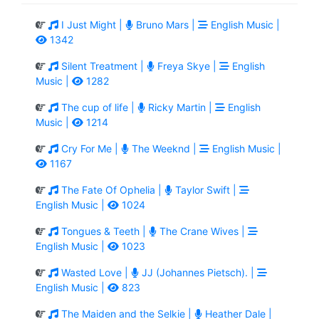
I Just Might |
Bruno Mars |
English Music |
1342
Silent Treatment |
Freya Skye |
English
Music |
1282
The cup of life |
Ricky Martin |
English
Music |
1214
Cry For Me |
The Weeknd |
English Music |
1167
The Fate Of Ophelia |
Taylor Swift |
English Music |
1024
Tongues & Teeth |
The Crane Wives |
English Music |
1023
Wasted Love |
JJ (Johannes Pietsch). |
English Music |
823
The Maiden and the Selkie |
Heather Dale |