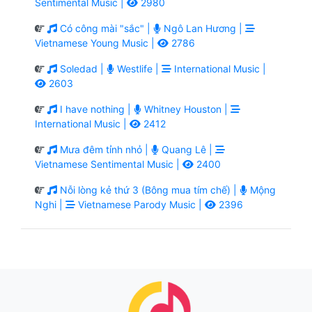
Sentimental Music |
2980
Có công mài "sắc" |
Ngô Lan Hương |
Vietnamese Young Music |
2786
Soledad |
Westlife |
International Music |
2603
I have nothing |
Whitney Houston |
International Music |
2412
Mưa đêm tỉnh nhỏ |
Quang Lê |
Vietnamese Sentimental Music |
2400
Nỗi lòng kẻ thứ 3 (Bông mua tím chế) |
Mộng
Nghi |
Vietnamese Parody Music |
2396