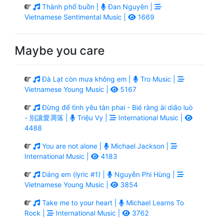
Thành phố buồn |
Đan Nguyên |
Vietnamese Sentimental Music |
1669
Maybe you care
Đà Lạt còn mưa không em |
Tro Music |
Vietnamese Young Music |
5167
Đừng để tình yêu tàn phai - Bié ràng ài diāo luò
- 別讓愛凋落 |
Triệu Vy |
International Music |
4488
You are not alone |
Michael Jackson |
International Music |
4183
Dáng em (lyric #1) |
Nguyễn Phi Hùng |
Vietnamese Young Music |
3854
Take me to your heart |
Michael Learns To
Rock |
International Music |
3762