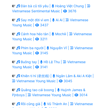
Đàn bà cũ tôi yêu |
Hoàng Việt Chung |
Vietnamese Sentimental Music |
3676
Say một đời vì em |
Ai Ai |
Vietnamese
Young Music |
3437
Cánh hoa héo tàn |
Mochiii |
Vietnamese
Young Music |
3211
Phim ba người |
Nguyễn Vĩ |
Vietnamese
Young Music |
3145
Buông tay |
Hồ Lệ Thu |
Vietnamese
Young Music |
3141
Khiên ti hí (牵丝戏) |
Ngân Lâm & Aki A Kiệt |
Vietnamese Young Music |
3045
Quăng tao cái boong |
Huỳnh James &
Pjnboys |
Vietnamese Young Music |
3014
Rồi cũng già |
Vũ Thành An |
Vietnamese