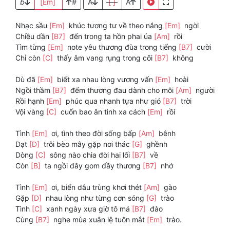
b
[Em]
#
A
[ ]
A
Nhạc sầu
[Em]
khúc tương tư về theo nắng
[Em]
ngời
Chiều dần
[B7]
đến trong ta hồn phai úa
[Am]
rồi
Tìm từng
[Em]
note yêu thương đùa trong tiếng
[B7]
cười
Chỉ còn
[C]
thấy âm vang rụng trong cõi
[B7]
không
Dù đã
[Em]
biết xa nhau lòng vương vấn
[Em]
hoài
Ngồi thầm
[B7]
đếm thương đau dành cho mỗi
[Am]
người
Rồi hạnh
[Em]
phúc qua nhanh tựa như gió
[B7]
trời
Vội vàng
[C]
cuốn bao ân tình xa cách
[Em]
rồi
Tình
[Em]
ơi, tình theo đời sống bấp
[Am]
bênh
Dạt
[D]
trôi bèo mây gặp nơi thác
[G]
ghềnh
Dòng
[C]
sông nào chia đời hai lối
[B7]
về
Còn
[B]
ta ngồi đây gom đầy thương
[B7]
nhớ
Tình
[Em]
ơi, biển dâu trùng khơi thét
[Am]
gào
Gặp
[D]
nhau lòng như từng cơn sóng
[G]
trào
Tình
[C]
xanh ngày xưa giờ tô má
[B7]
đào
Cùng
[B7]
nghe mùa xuân lệ tuôn mắt
[Em]
trào.