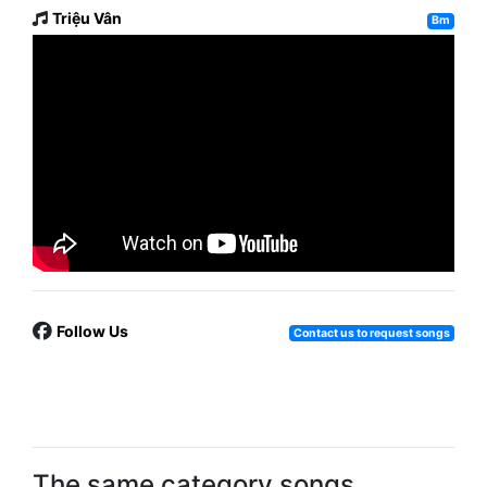
Triệu Vân
Bm
Follow Us
Contact us to request songs
The same category songs