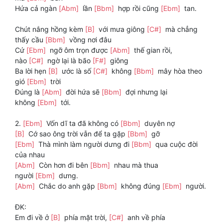
Hứa cả ngàn
[Abm]
lần
[Bbm]
hợp rồi cũng
[Ebm]
tan.
Chút nắng hồng kèm
[B]
với mưa giông
[C#]
mà chẳng
thấy cầu
[Bbm]
vồng nơi đâu
Cứ
[Ebm]
ngỡ ôm trọn được
[Abm]
thế gian rồi,
nào
[C#]
ngờ lại là bão
[F#]
giông
Ba lời hẹn
[B]
ước là số
[C#]
không
[Bbm]
mây hòa theo
gió
[Ebm]
trời
Đúng là
[Abm]
đời hứa sẽ
[Bbm]
đợi nhưng lại
không
[Ebm]
tới.
2.
[Ebm]
Vốn dĩ ta đã không có
[Bbm]
duyên nợ
[B]
Cớ sao ông trời vẫn để ta gặp
[Bbm]
gỡ
[Ebm]
Thà mình làm người dưng đi
[Bbm]
qua cuộc đời
của nhau
[Abm]
Còn hơn đi bên
[Bbm]
nhau mà thua
người
[Ebm]
dưng.
[Abm]
Chắc do anh gặp
[Bbm]
không đúng
[Ebm]
người.
ĐK:
Em đi về ở
[B]
phía mặt trời,
[C#]
anh về phía