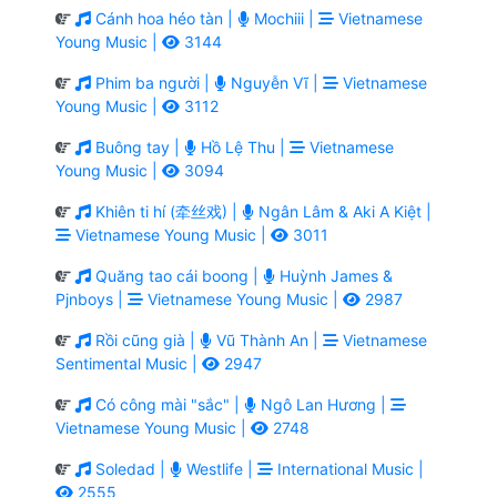
Cánh hoa héo tàn |
Mochiii |
Vietnamese
Young Music |
3144
Phim ba người |
Nguyễn Vĩ |
Vietnamese
Young Music |
3112
Buông tay |
Hồ Lệ Thu |
Vietnamese
Young Music |
3094
Khiên ti hí (牵丝戏) |
Ngân Lâm & Aki A Kiệt |
Vietnamese Young Music |
3011
Quăng tao cái boong |
Huỳnh James &
Pjnboys |
Vietnamese Young Music |
2987
Rồi cũng già |
Vũ Thành An |
Vietnamese
Sentimental Music |
2947
Có công mài "sắc" |
Ngô Lan Hương |
Vietnamese Young Music |
2748
Soledad |
Westlife |
International Music |
2555