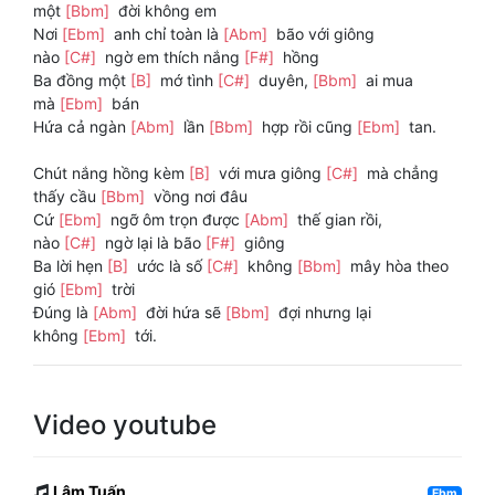
một
[Bbm]
đời không em
Nơi
[Ebm]
anh chỉ toàn là
[Abm]
bão với giông
nào
[C#]
ngờ em thích nắng
[F#]
hồng
Ba đồng một
[B]
mớ tình
[C#]
duyên,
[Bbm]
ai mua
mà
[Ebm]
bán
Hứa cả ngàn
[Abm]
lần
[Bbm]
hợp rồi cũng
[Ebm]
tan.
Chút nắng hồng kèm
[B]
với mưa giông
[C#]
mà chẳng
thấy cầu
[Bbm]
vồng nơi đâu
Cứ
[Ebm]
ngỡ ôm trọn được
[Abm]
thế gian rồi,
nào
[C#]
ngờ lại là bão
[F#]
giông
Ba lời hẹn
[B]
ước là số
[C#]
không
[Bbm]
mây hòa theo
gió
[Ebm]
trời
Đúng là
[Abm]
đời hứa sẽ
[Bbm]
đợi nhưng lại
không
[Ebm]
tới.
Video youtube
Lâm Tuấn
Ebm