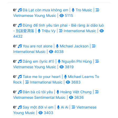
Đà Lạt còn mưa không em |
Tro Music |
Vietnamese Young Music |
5115
Đừng để tình yêu tàn phai - Bié ràng ài diāo luò
- 別讓愛凋落 |
Triệu Vy |
International Music |
4432
You are not alone |
Michael Jackson |
International Music |
4038
Dáng em (lyric #1) |
Nguyễn Phi Hùng |
Vietnamese Young Music |
3819
Take me to your heart |
Michael Learns To
Rock |
International Music |
3683
Đàn bà cũ tôi yêu |
Hoàng Việt Chung |
Vietnamese Sentimental Music |
3636
Say một đời vì em |
Ai Ai |
Vietnamese
Young Music |
3403