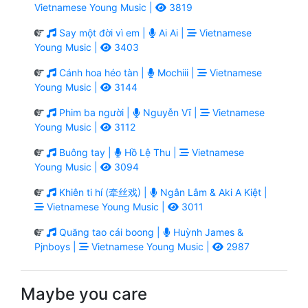
Vietnamese Young Music |
3819
Say một đời vì em |
Ai Ai |
Vietnamese
Young Music |
3403
Cánh hoa héo tàn |
Mochiii |
Vietnamese
Young Music |
3144
Phim ba người |
Nguyễn Vĩ |
Vietnamese
Young Music |
3112
Buông tay |
Hồ Lệ Thu |
Vietnamese
Young Music |
3094
Khiên ti hí (牵丝戏) |
Ngân Lâm & Aki A Kiệt |
Vietnamese Young Music |
3011
Quăng tao cái boong |
Huỳnh James &
Pjnboys |
Vietnamese Young Music |
2987
Maybe you care