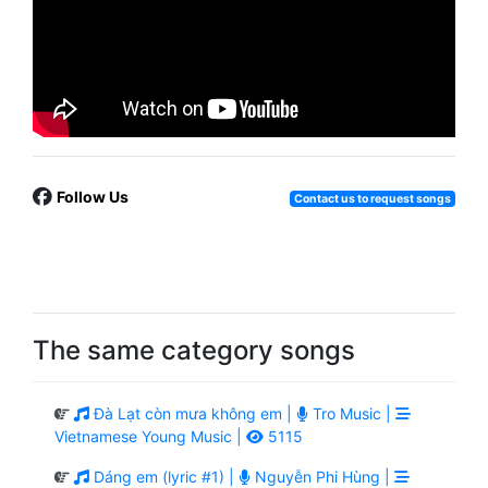
Follow Us
Contact us to request songs
The same category songs
Đà Lạt còn mưa không em |
Tro Music |
Vietnamese Young Music |
5115
Dáng em (lyric #1) |
Nguyễn Phi Hùng |