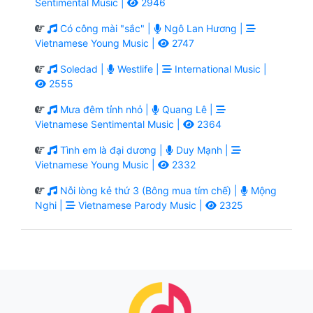
Sentimental Music |
2946
Có công mài "sắc" |
Ngô Lan Hương |
Vietnamese Young Music |
2747
Soledad |
Westlife |
International Music |
2555
Mưa đêm tỉnh nhỏ |
Quang Lê |
Vietnamese Sentimental Music |
2364
Tình em là đại dương |
Duy Mạnh |
Vietnamese Young Music |
2332
Nỗi lòng kẻ thứ 3 (Bông mua tím chế) |
Mộng
Nghi |
Vietnamese Parody Music |
2325