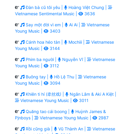
Đàn bà cũ tôi yêu |
Hoàng Việt Chung |
Vietnamese Sentimental Music |
3636
Say một đời vì em |
Ai Ai |
Vietnamese
Young Music |
3403
Cánh hoa héo tàn |
Mochiii |
Vietnamese
Young Music |
3144
Phim ba người |
Nguyễn Vĩ |
Vietnamese
Young Music |
3112
Buông tay |
Hồ Lệ Thu |
Vietnamese
Young Music |
3094
Khiên ti hí (牵丝戏) |
Ngân Lâm & Aki A Kiệt |
Vietnamese Young Music |
3011
Quăng tao cái boong |
Huỳnh James &
Pjnboys |
Vietnamese Young Music |
2987
Rồi cũng già |
Vũ Thành An |
Vietnamese