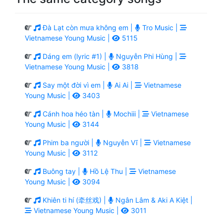
Đà Lạt còn mưa không em |
Tro Music |
Vietnamese Young Music |
5115
Dáng em (lyric #1) |
Nguyễn Phi Hùng |
Vietnamese Young Music |
3818
Say một đời vì em |
Ai Ai |
Vietnamese
Young Music |
3403
Cánh hoa héo tàn |
Mochiii |
Vietnamese
Young Music |
3144
Phim ba người |
Nguyễn Vĩ |
Vietnamese
Young Music |
3112
Buông tay |
Hồ Lệ Thu |
Vietnamese
Young Music |
3094
Khiên ti hí (牵丝戏) |
Ngân Lâm & Aki A Kiệt |
Vietnamese Young Music |
3011