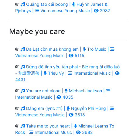
Quăng tao cái boong |
Huỳnh James &
Pjnboys |
Vietnamese Young Music |
2987
Maybe you care
Đà Lạt còn mưa không em |
Tro Music |
Vietnamese Young Music |
5115
Đừng để tình yêu tàn phai - Bié ràng ài diāo luò
- 別讓愛凋落 |
Triệu Vy |
International Music |
4431
You are not alone |
Michael Jackson |
International Music |
4035
Dáng em (lyric #1) |
Nguyễn Phi Hùng |
Vietnamese Young Music |
3818
Take me to your heart |
Michael Learns To
Rock |
International Music |
3682