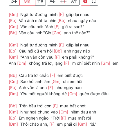
b
[Gm]
#
A
[ ]
A
[Gm]
Ngã tư đường mình
[F]
gặp lại nhau
[Eb]
Vẫn ánh mắt ta nhìn
[Bb]
nhau ngày nào
[Gm]
Vẫn câu nói: "Anh
[F]
giờ ra sao?"
[Bb]
Vẫn câu nói: "Giờ
[Gm]
anh thế nào?"
[Gm]
Ngã tư đường mình
[F]
gặp lại nhau
[Eb]
Câu hỏi cũ em hỏi
[Bb]
anh ngày nào
[Gm]
"Anh vẫn còn yêu
[F]
em phải không?"
Anh
[Dm]
không trả lời, lặng
[F]
im chỉ biết nhìn
[Gm]
em.
[Bb]
Câu trả lời chắc
[F]
em biết được
[Cm]
Sao hỏi anh làm
[Gm]
chi em hỡi
[Eb]
Anh vẫn là anh
[F]
như ngày nào
[Dm]
Yêu một người không dễ
[Gm]
quên được đâu.
[Bb]
Trên bầu trời cơn
[F]
mưa bất chợt
[Cm]
Như hoà chung vào
[Gm]
niềm đau anh
[Eb]
Em nghẹn ngào: "Trời
[F]
mưa mất rồi
[Dm]
Thôi chào anh,
[F]
em phải đi
[Gm]
rồi."