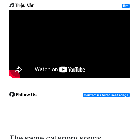
Triệu Vân
Bm
Follow Us
Contact us to request songs
The same category songs