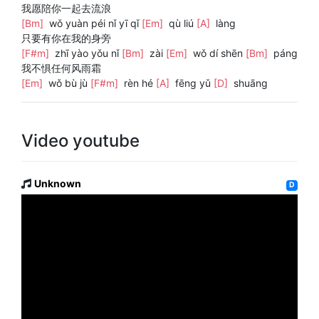
我愿陪你一起去流浪
[Bm]
wǒ yuàn péi nǐ yī qǐ
[Em]
qù liú
[A]
làng
只要有你在我的身旁
[F#m]
zhī yào yǒu nǐ
[Bm]
zài
[Em]
wǒ dí shēn
[Bm]
páng
我不惧任何风雨霜
[Em]
wǒ bù jù
[F#m]
rèn hé
[A]
fēng yǔ
[D]
shuāng
Video youtube
Unknown
D