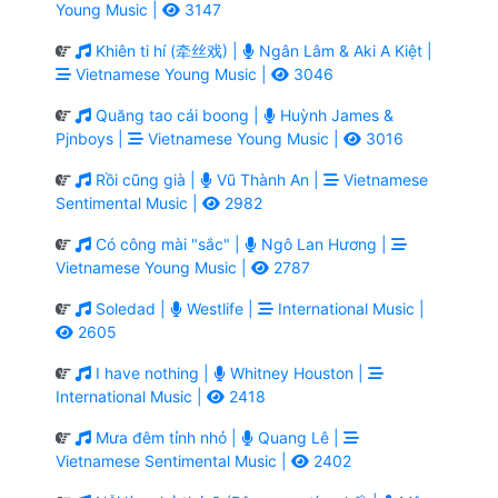
Young Music |
3147
Khiên ti hí (牵丝戏) |
Ngân Lâm & Aki A Kiệt |
Vietnamese Young Music |
3046
Quăng tao cái boong |
Huỳnh James &
Pjnboys |
Vietnamese Young Music |
3016
Rồi cũng già |
Vũ Thành An |
Vietnamese
Sentimental Music |
2982
Có công mài "sắc" |
Ngô Lan Hương |
Vietnamese Young Music |
2787
Soledad |
Westlife |
International Music |
2605
I have nothing |
Whitney Houston |
International Music |
2418
Mưa đêm tỉnh nhỏ |
Quang Lê |
Vietnamese Sentimental Music |
2402