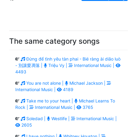
The same category songs
Đừng để tình yêu tàn phai - Bié ràng ài diāo luò
- 別讓愛凋落 |
Triệu Vy |
International Music |
4493
You are not alone |
Michael Jackson |
International Music |
4189
Take me to your heart |
Michael Learns To
Rock |
International Music |
3765
Soledad |
Westlife |
International Music |
2605
I have nothing |
Whitney Houston |