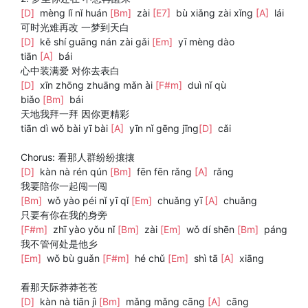
[D]
mèng lǐ nǐ huán
[Bm]
zài
[E7]
bù xiǎng zài xǐng
[A]
lái
可时光难再改 一梦到天白
[D]
kě shí guāng nán zài gǎi
[Em]
yī mèng dào
tiān
[A]
bái
心中装满爱 对你去表白
[D]
xīn zhōng zhuāng mǎn ài
[F#m]
duì nǐ qù
biǎo
[Bm]
bái
天地我拜一拜 因你更精彩
tiān dì wǒ bài yī bài
[A]
yīn nǐ gēng jīng
[D]
cǎi
Chorus: 看那人群纷纷攘攘
[D]
kàn nà rén qún
[Bm]
fēn fēn rǎng
[A]
rǎng
我要陪你一起闯一闯
[Bm]
wǒ yào péi nǐ yī qǐ
[Em]
chuǎng yī
[A]
chuǎng
只要有你在我的身旁
[F#m]
zhī yào yǒu nǐ
[Bm]
zài
[Em]
wǒ dí shēn
[Bm]
páng
我不管何处是他乡
[Em]
wǒ bù guǎn
[F#m]
hé chǔ
[Em]
shì tā
[A]
xiāng
看那天际莽莽苍苍
[D]
kàn nà tiān jì
[Bm]
mǎng mǎng cāng
[A]
cāng