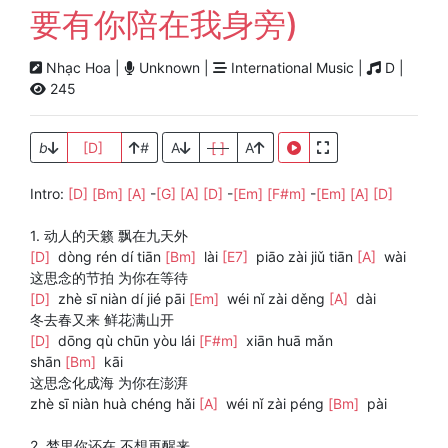
要有你陪在我身旁)
Nhạc Hoa |
Unknown |
International Music |
D |
245
b
[D]
#
A
[ ]
A
Intro:
[D]
[Bm]
[A]
-
[G]
[A]
[D]
-
[Em]
[F#m]
-
[Em]
[A]
[D]
1. 动人的天籁 飘在九天外
[D]
dòng rén dí tiān
[Bm]
lài
[E7]
piāo zài jiǔ tiān
[A]
wài
这思念的节拍 为你在等待
[D]
zhè sī niàn dí jié pāi
[Em]
wéi nǐ zài děng
[A]
dài
冬去春又来 鲜花满山开
[D]
dōng qù chūn yòu lái
[F#m]
xiān huā mǎn
shān
[Bm]
kāi
这思念化成海 为你在澎湃
zhè sī niàn huà chéng hǎi
[A]
wéi nǐ zài péng
[Bm]
pài
2. 梦里你还在 不想再醒来