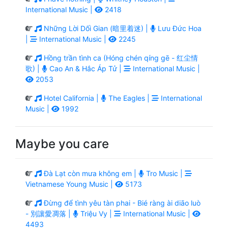
International Music |
2418
Những Lời Dối Gian (暗里着迷) |
Lưu Đức Hoa
|
International Music |
2245
Hồng trần tình ca (Hóng chén qíng gē - 红尘情
歌) |
Cao An & Hắc Áp Tử |
International Music |
2053
Hotel California |
The Eagles |
International
Music |
1992
Maybe you care
Đà Lạt còn mưa không em |
Tro Music |
Vietnamese Young Music |
5173
Đừng để tình yêu tàn phai - Bié ràng ài diāo luò
- 別讓愛凋落 |
Triệu Vy |
International Music |
4493