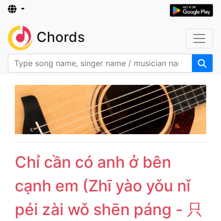
Chords
Chỉ cần có anh ở bên
cạnh em (Zhī yào yǒu nǐ
péi zài wǒ shēn páng - 只