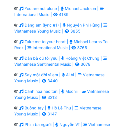
You are not alone |
Michael Jackson |
International Music |
4189
Dáng em (lyric #1) |
Nguyễn Phi Hùng |
Vietnamese Young Music |
3855
Take me to your heart |
Michael Learns To
Rock |
International Music |
3765
Đàn bà cũ tôi yêu |
Hoàng Việt Chung |
Vietnamese Sentimental Music |
3678
Say một đời vì em |
Ai Ai |
Vietnamese
Young Music |
3440
Cánh hoa héo tàn |
Mochiii |
Vietnamese
Young Music |
3213
Buông tay |
Hồ Lệ Thu |
Vietnamese
Young Music |
3147
Phim ba người |
Nguyễn Vĩ |
Vietnamese