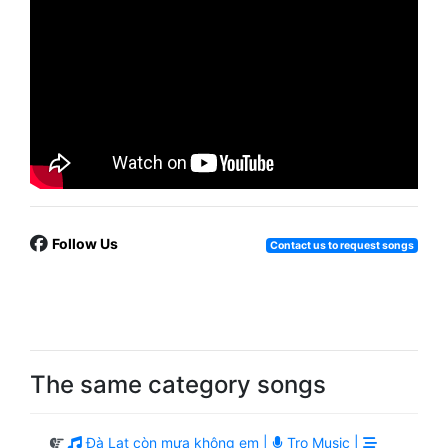
Follow Us
Contact us to request songs
The same category songs
Đà Lạt còn mưa không em |
Tro Music |