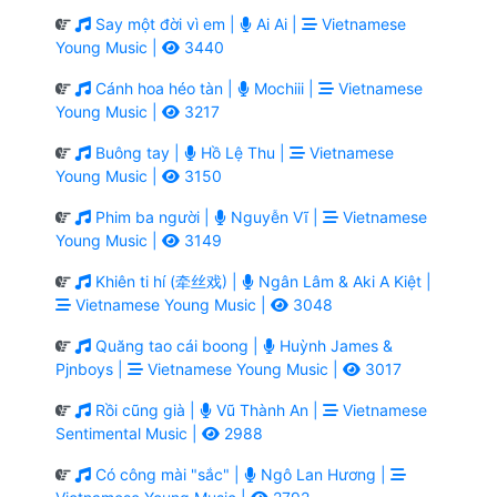
Say một đời vì em |
Ai Ai |
Vietnamese
Young Music |
3440
Cánh hoa héo tàn |
Mochiii |
Vietnamese
Young Music |
3217
Buông tay |
Hồ Lệ Thu |
Vietnamese
Young Music |
3150
Phim ba người |
Nguyễn Vĩ |
Vietnamese
Young Music |
3149
Khiên ti hí (牵丝戏) |
Ngân Lâm & Aki A Kiệt |
Vietnamese Young Music |
3048
Quăng tao cái boong |
Huỳnh James &
Pjnboys |
Vietnamese Young Music |
3017
Rồi cũng già |
Vũ Thành An |
Vietnamese
Sentimental Music |
2988
Có công mài "sắc" |
Ngô Lan Hương |