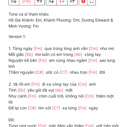
b
[Fm]
#
A
[ ]
A
Tone ca sĩ tham khảo:
Hồ Gia Khánh: Em; Khánh Phương: Dm; Dương Edward &
Minh Vương: Fm
Version 1:
1. Từng ngày
[Fm]
qua trong lòng anh vẫn
[Cm]
như mơ
Mỗi giấc
[Eb]
mơ luôn có em trong
[Ab]
vòng tay
Nguyện kề bên
[Fm]
em cùng nhau ngắm
[Cm]
sao lung
linh
Thầm nguyện
[C#]
ước có
[C7]
nhau trọn
[Fm]
đời
2. Và rồi em
[Fm]
đi xa vòng tay của
[Cm]
anh
Tình
[Eb]
yêu giờ đã vụt
[Ab]
mất
Như cánh
[Fm]
chim cuối trời, không nói
[Cm]
thêm một
lời
Để lại con
[C#]
tim xót
[C7]
xa từng
[Fm]
ngày
ĐK:
Từng giọt nước
[Fm]
mắt đẫm vẫn thấm
[Cm]
ướt trên môi