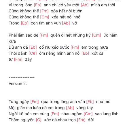
Vì trong lòng
[Eb]
anh chỉ có yêu một
[Ab]
mình em thôi
Cũng không thể
[Fm]
xóa hết nỗi buồn
Cũng không thể
[Cm]
xóa hết nỗi nhớ
Trong
[Eb]
con tim anh vụn
[Ab]
vỡ
Phải làm sao để
[Fm]
quên đi hết những ký
[Cm]
ức năm
xưa
Dù anh đã
[Eb]
cố níu kéo bước
[Fm]
em trong mưa
Thôi đành
[C#]
ôm riêng mình anh nỗi
[Eb]
xót xa
từ
[Fm]
đây
---------------
Version 2:
Từng ngày
[Fm]
qua trong lòng anh vẫn
[Eb]
như mơ
Một giấc mơ luôn có em trong
[Ab]
vòng tay
Ngồi kề bên em cùng
[Fm]
nhau ngắm
[Cm]
sao lung linh
Thầm nguyện
[G]
ước có nhau trọn
[Fm]
đời