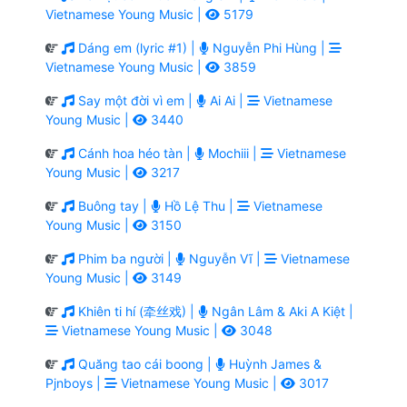
Vietnamese Young Music |
5179
Dáng em (lyric #1) |
Nguyễn Phi Hùng |
Vietnamese Young Music |
3859
Say một đời vì em |
Ai Ai |
Vietnamese
Young Music |
3440
Cánh hoa héo tàn |
Mochiii |
Vietnamese
Young Music |
3217
Buông tay |
Hồ Lệ Thu |
Vietnamese
Young Music |
3150
Phim ba người |
Nguyễn Vĩ |
Vietnamese
Young Music |
3149
Khiên ti hí (牵丝戏) |
Ngân Lâm & Aki A Kiệt |
Vietnamese Young Music |
3048
Quăng tao cái boong |
Huỳnh James &
Pjnboys |
Vietnamese Young Music |
3017