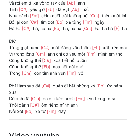
Và rồi em đi xa vòng tay của
[Ab]
anh
Tình
[C#]
yêu giờ
[Eb]
đã vụt
[Ab]
mất
Như cánh
[Fm]
chim cuối trời không nói
[Cm]
thêm một lời
Bỏ lại con
[C#]
tim xót
[Eb]
xa từng
[Fm]
ngày
Hà ha
[C#]
há, há ha
[Eb]
ha, ha hà
[Cm]
ha, ha hà
[F]
ha
ĐK:
Từng giọt nước
[C#]
mắt đắng vẫn thấm
[Eb]
ướt trên môi
Vì trong lòng
[Cm]
anh chỉ có yêu một
[Fm]
mình em thôi
Cũng không thể
[C#]
xoá hết nỗi buồn
Cũng không thể
[Eb]
xoá hết nỗi nhớ
Trong
[Cm]
con tim anh vụn
[Fm]
vỡ
Phải làm sao để
[C#]
quên đi hết những ký
[Eb]
ức năm
xưa
Dù anh đã
[Cm]
cố níu kéo bước
[Fm]
em trong mưa
Thôi đành
[C#]
ôm riêng mình anh
Nỗi xót
[Eb]
xa từ
[Fm]
đây
Video youtube