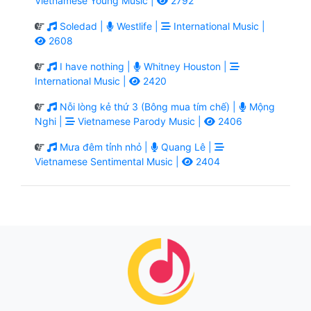
Vietnamese Young Music |
2792
Soledad |
Westlife |
International Music |
2608
I have nothing |
Whitney Houston |
International Music |
2420
Nỗi lòng kẻ thứ 3 (Bông mua tím chế) |
Mộng
Nghi |
Vietnamese Parody Music |
2406
Mưa đêm tỉnh nhỏ |
Quang Lê |
Vietnamese Sentimental Music |
2404