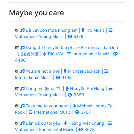
Maybe you care
Đà Lạt còn mưa không em |
Tro Music |
Vietnamese Young Music |
5179
Đừng để tình yêu tàn phai - Bié ràng ài diāo luò
- 別讓愛凋落 |
Triệu Vy |
International Music |
4498
You are not alone |
Michael Jackson |
International Music |
4198
Dáng em (lyric #1) |
Nguyễn Phi Hùng |
Vietnamese Young Music |
3859
Take me to your heart |
Michael Learns To
Rock |
International Music |
3767
Đàn bà cũ tôi yêu |
Hoàng Việt Chung |
Vietnamese Sentimental Music |
3678