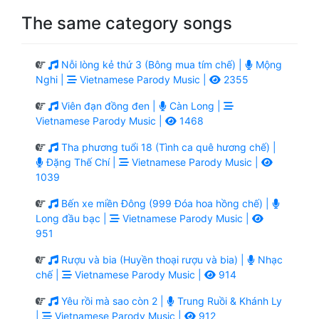
The same category songs
Nỗi lòng kẻ thứ 3 (Bông mua tím chế) |
Mộng
Nghi |
Vietnamese Parody Music |
2355
Viên đạn đồng đen |
Càn Long |
Vietnamese Parody Music |
1468
Tha phương tuổi 18 (Tình ca quê hương chế) |
Đặng Thế Chí |
Vietnamese Parody Music |
1039
Bến xe miền Đông (999 Đóa hoa hồng chế) |
Long đầu bạc |
Vietnamese Parody Music |
951
Rượu và bia (Huyền thoại rượu và bia) |
Nhạc
chế |
Vietnamese Parody Music |
914
Yêu rồi mà sao còn 2 |
Trung Ruồi & Khánh Ly
|
Vietnamese Parody Music |
912