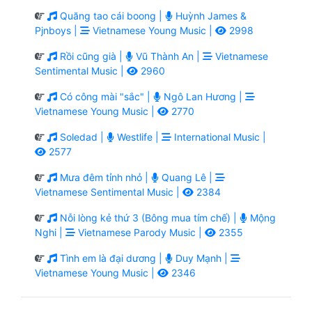
Quăng tao cái boong |
Huỳnh James &
Pjnboys |
Vietnamese Young Music |
2998
Rồi cũng già |
Vũ Thành An |
Vietnamese
Sentimental Music |
2960
Có công mài "sắc" |
Ngô Lan Hương |
Vietnamese Young Music |
2770
Soledad |
Westlife |
International Music |
2577
Mưa đêm tỉnh nhỏ |
Quang Lê |
Vietnamese Sentimental Music |
2384
Nỗi lòng kẻ thứ 3 (Bông mua tím chế) |
Mộng
Nghi |
Vietnamese Parody Music |
2355
Tình em là đại dương |
Duy Mạnh |
Vietnamese Young Music |
2346