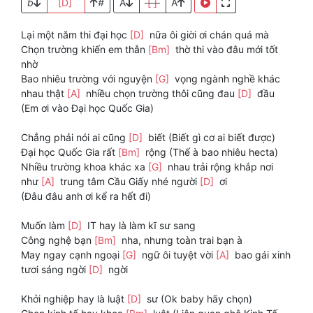
b
[D]
#
A
[ ]
A
Lại một năm thi đại học
[D]
nữa ôi giời ơi chán quá mà
Chọn trường khiến em thẫn
[Bm]
thờ thi vào đâu mới tốt
nhờ
Bao nhiêu trường với nguyện
[G]
vọng ngành nghề khác
nhau thật
[A]
nhiều chọn trường thôi cũng đau
[D]
đầu
(Em ơi vào Đại học Quốc Gia)
Chẳng phải nói ai cũng
[D]
biết (Biết gì cơ ai biết được)
Đại học Quốc Gia rất
[Bm]
rộng (Thế à bao nhiêu hecta)
Nhiều trường khoa khác xa
[G]
nhau trải rộng khắp nơi
như
[A]
trung tâm Cầu Giấy nhé người
[D]
ơi
(Đâu đâu anh ơi kể ra hết đi)
Muốn làm
[D]
IT hay là làm kĩ sư sang
Công nghệ bạn
[Bm]
nha, nhưng toàn trai bạn à
May ngay cạnh ngoại
[G]
ngữ ôi tuyệt vời
[A]
bao gái xinh
tươi sáng ngời
[D]
ngời
Khởi nghiệp hay là luật
[D]
sư (Ok baby hãy chọn)