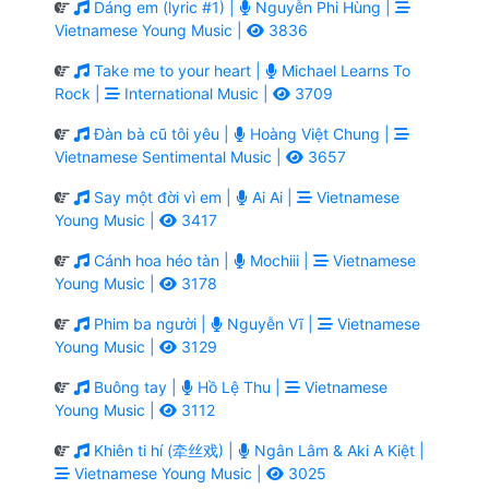
Dáng em (lyric #1) |
Nguyễn Phi Hùng |
Vietnamese Young Music |
3836
Take me to your heart |
Michael Learns To
Rock |
International Music |
3709
Đàn bà cũ tôi yêu |
Hoàng Việt Chung |
Vietnamese Sentimental Music |
3657
Say một đời vì em |
Ai Ai |
Vietnamese
Young Music |
3417
Cánh hoa héo tàn |
Mochiii |
Vietnamese
Young Music |
3178
Phim ba người |
Nguyễn Vĩ |
Vietnamese
Young Music |
3129
Buông tay |
Hồ Lệ Thu |
Vietnamese
Young Music |
3112
Khiên ti hí (牵丝戏) |
Ngân Lâm & Aki A Kiệt |
Vietnamese Young Music |
3025