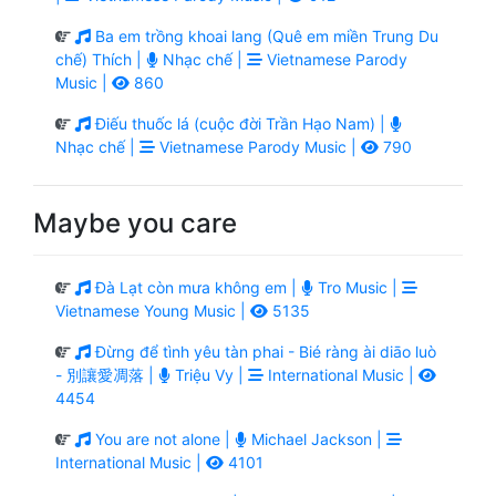
Ba em trồng khoai lang (Quê em miền Trung Du
chế) Thích |
Nhạc chế |
Vietnamese Parody
Music |
860
Điếu thuốc lá (cuộc đời Trần Hạo Nam) |
Nhạc chế |
Vietnamese Parody Music |
790
Maybe you care
Đà Lạt còn mưa không em |
Tro Music |
Vietnamese Young Music |
5135
Đừng để tình yêu tàn phai - Bié ràng ài diāo luò
- 別讓愛凋落 |
Triệu Vy |
International Music |
4454
You are not alone |
Michael Jackson |
International Music |
4101