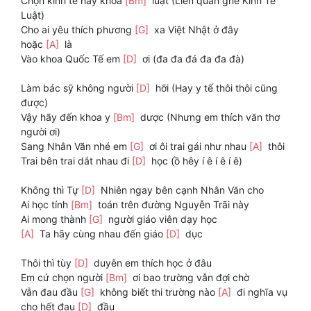
Chọn kinh tế hay khoa
[Bm]
luật (Liên quan ghê Kinh Tế
Luật)
Cho ai yêu thích phương
[G]
xa Việt Nhật ở đây
hoặc
[A]
là
Vào khoa Quốc Tế em
[D]
ơi (đa đa đá đa đa đà)
Làm bác sỹ không người
[D]
hỡi (Hay y tế thôi thôi cũng
được)
Vậy hãy đến khoa y
[Bm]
dược (Nhưng em thích văn thơ
người ơi)
Sang Nhân Văn nhé em
[G]
ơi ôi trai gái như nhau
[A]
thôi
Trai bên trai dắt nhau đi
[D]
học (ồ hêy í ê í ê í ê)
Không thì Tự
[D]
Nhiên ngay bên cạnh Nhân Văn cho
Ai học tính
[Bm]
toán trên đường Nguyễn Trãi này
Ai mong thành
[G]
người giáo viên dạy học
[A]
Ta hãy cùng nhau đến giáo
[D]
dục
Thôi thì tùy
[D]
duyên em thích học ở đâu
Em cứ chọn người
[Bm]
ơi bao trường vẫn đợi chờ
Vẫn đau đầu
[G]
không biết thi trường nào
[A]
đi nghĩa vụ
cho hết đau
[D]
đầu