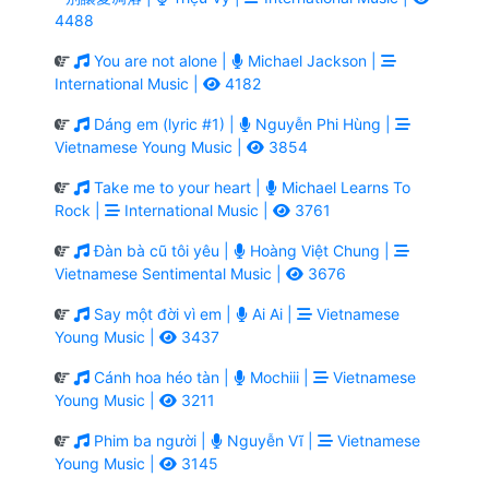
4488
You are not alone |
Michael Jackson |
International Music |
4182
Dáng em (lyric #1) |
Nguyễn Phi Hùng |
Vietnamese Young Music |
3854
Take me to your heart |
Michael Learns To
Rock |
International Music |
3761
Đàn bà cũ tôi yêu |
Hoàng Việt Chung |
Vietnamese Sentimental Music |
3676
Say một đời vì em |
Ai Ai |
Vietnamese
Young Music |
3437
Cánh hoa héo tàn |
Mochiii |
Vietnamese
Young Music |
3211
Phim ba người |
Nguyễn Vĩ |
Vietnamese
Young Music |
3145