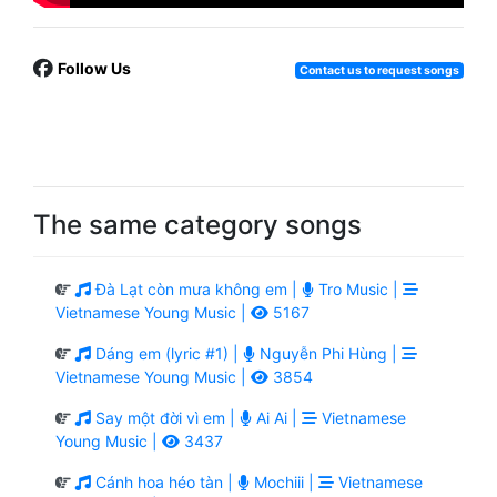
Follow Us
Contact us to request songs
The same category songs
Đà Lạt còn mưa không em |
Tro Music |
Vietnamese Young Music |
5167
Dáng em (lyric #1) |
Nguyễn Phi Hùng |
Vietnamese Young Music |
3854
Say một đời vì em |
Ai Ai |
Vietnamese
Young Music |
3437
Cánh hoa héo tàn |
Mochiii |
Vietnamese