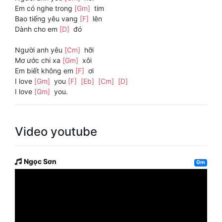
Em có nghe trong
[Gm]
tim
Bao tiếng yêu vang
[F]
lên
Dành cho em
[D]
đó
Người anh yêu
[Cm]
hỡi
Mơ ước chi xa
[Gm]
xôi
Em biết không em
[F]
ơi
I love
[Gm]
you
[F]
[Eb]
[Cm]
[D]
I love
[Gm]
you.
Video youtube
Ngọc Sơn
Gm