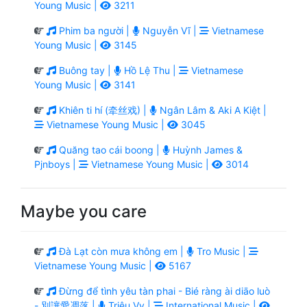
Young Music |
3211
Phim ba người |
Nguyễn Vĩ |
Vietnamese
Young Music |
3145
Buông tay |
Hồ Lệ Thu |
Vietnamese
Young Music |
3141
Khiên ti hí (牵丝戏) |
Ngân Lâm & Aki A Kiệt |
Vietnamese Young Music |
3045
Quăng tao cái boong |
Huỳnh James &
Pjnboys |
Vietnamese Young Music |
3014
Maybe you care
Đà Lạt còn mưa không em |
Tro Music |
Vietnamese Young Music |
5167
Đừng để tình yêu tàn phai - Bié ràng ài diāo luò
- 別讓愛凋落 |
Triệu Vy |
International Music |