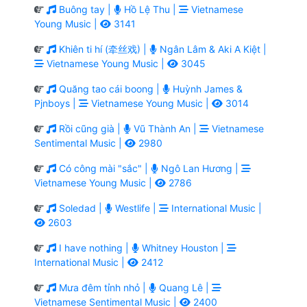
Buông tay |
Hồ Lệ Thu |
Vietnamese
Young Music |
3141
Khiên ti hí (牵丝戏) |
Ngân Lâm & Aki A Kiệt |
Vietnamese Young Music |
3045
Quăng tao cái boong |
Huỳnh James &
Pjnboys |
Vietnamese Young Music |
3014
Rồi cũng già |
Vũ Thành An |
Vietnamese
Sentimental Music |
2980
Có công mài "sắc" |
Ngô Lan Hương |
Vietnamese Young Music |
2786
Soledad |
Westlife |
International Music |
2603
I have nothing |
Whitney Houston |
International Music |
2412
Mưa đêm tỉnh nhỏ |
Quang Lê |
Vietnamese Sentimental Music |
2400