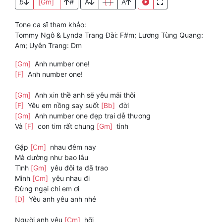
b
[Gm]
#
A
[ ]
A
Tone ca sĩ tham khảo:
Tommy Ngô & Lynda Trang Đài: F#m; Lương Tùng Quang:
Am; Uyên Trang: Dm
[Gm]
Anh number one!
[F]
Anh number one!
[Gm]
Anh xin thề anh sẽ yêu mãi thôi
[F]
Yêu em nồng say suốt
[Bb]
đời
[Gm]
Anh number one đẹp trai dễ thương
Và
[F]
con tim rất chung
[Gm]
tình
Gặp
[Cm]
nhau đêm nay
Mà dường như bao lâu
Tình
[Gm]
yêu đôi ta đã trao
Mình
[Cm]
yêu nhau đi
Đừng ngại chi em ơi
[D]
Yêu anh yêu anh nhé
Người anh yêu
[Cm]
hỡi