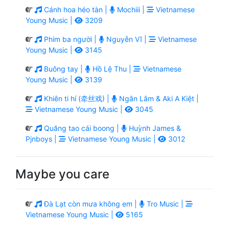
Cánh hoa héo tàn |
Mochiii |
Vietnamese
Young Music |
3209
Phim ba người |
Nguyễn Vĩ |
Vietnamese
Young Music |
3145
Buông tay |
Hồ Lệ Thu |
Vietnamese
Young Music |
3139
Khiên ti hí (牵丝戏) |
Ngân Lâm & Aki A Kiệt |
Vietnamese Young Music |
3045
Quăng tao cái boong |
Huỳnh James &
Pjnboys |
Vietnamese Young Music |
3012
Maybe you care
Đà Lạt còn mưa không em |
Tro Music |
Vietnamese Young Music |
5165