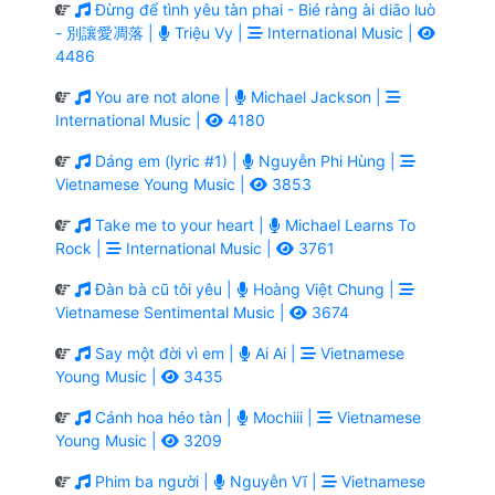
Đừng để tình yêu tàn phai - Bié ràng ài diāo luò
- 別讓愛凋落 |
Triệu Vy |
International Music |
4486
You are not alone |
Michael Jackson |
International Music |
4180
Dáng em (lyric #1) |
Nguyễn Phi Hùng |
Vietnamese Young Music |
3853
Take me to your heart |
Michael Learns To
Rock |
International Music |
3761
Đàn bà cũ tôi yêu |
Hoàng Việt Chung |
Vietnamese Sentimental Music |
3674
Say một đời vì em |
Ai Ai |
Vietnamese
Young Music |
3435
Cánh hoa héo tàn |
Mochiii |
Vietnamese
Young Music |
3209
Phim ba người |
Nguyễn Vĩ |
Vietnamese