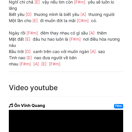
Nghĩ chi chả
[E]
vậy nếu tim còn
[F#m]
yêu sẽ luôn lo
lắng
Biết yêu
[D]
thương mình là biết yêu
[A]
thương người
Một lần cho
[E]
đi muôn đời ta mãi
[C#m]
có.
Ngày rồi
[F#m]
đêm thay nhau có gì sầu
[A]
thêm
Mặt đất
[E]
đâu hư hao luôn là
[F#m]
nơi điều hòa nương
náu
Bầu trời
[D]
xanh trên cao với muôn ngàn
[A]
sao
Tình nao
[E]
nao đưa người về bên
nhau
[F#m]
[A]
[E]
[F#m]
Video youtube
Ôn Vĩnh Quang
F#m