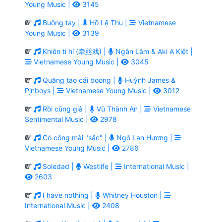
Young Music |
3145
Buông tay |
Hồ Lệ Thu |
Vietnamese
Young Music |
3139
Khiên ti hí (牵丝戏) |
Ngân Lâm & Aki A Kiệt |
Vietnamese Young Music |
3045
Quăng tao cái boong |
Huỳnh James &
Pjnboys |
Vietnamese Young Music |
3012
Rồi cũng già |
Vũ Thành An |
Vietnamese
Sentimental Music |
2978
Có công mài "sắc" |
Ngô Lan Hương |
Vietnamese Young Music |
2786
Soledad |
Westlife |
International Music |
2603
I have nothing |
Whitney Houston |
International Music |
2408