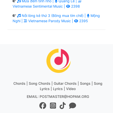
Mưa đêm tỉnh nhỏ |
Quang Lê |
Vietnamese Sentimental Music |
2398
Nỗi lòng kẻ thứ 3 (Bông mua tím chế) |
Mộng
Nghi |
Vietnamese Parody Music |
2395
Chords | Song Chords | Guitar Chords | Songs | Song
Lyrics | Lyrics | Video
EMAIL: POSTMASTER@HOPAM.ORG