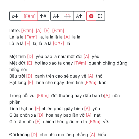
b
[F#m]
#
A
[ ]
A
Intro:
[F#m]
[A]
[E]
[F#m]
Là la la
[F#m]
la, la là là la
[A]
la là
Là la lá
[E]
la, là la lá
[C#7]
lá
Một tình
[D]
yêu bao la như một đời
[A]
yêu
Mệt đứt
[E]
hơi lao xao ta chạy
[F#m]
quanh chẳng dừng
tiếng nói
Bầu trời
[D]
xanh trên cao sẽ quay về
[A]
thôi
Hạt long
[E]
lanh cho ngày đêm tinh
[F#m]
khôi
Trong nỗi vui
[F#m]
đời thường hay dẩu bao b
[A]
uồn
phiền
Tình thật an
[E]
nhiên phút giây bình
[A]
yên
Giữa chốn xa
[D]
hoa này bao lần vỡ
[A]
nát
Giữ tâm hồn
[E]
nhiên thức giấc mơ ta
[F#m]
về.
Đời không
[D]
cho nhìn mà lòng chẳng
[A]
hiểu