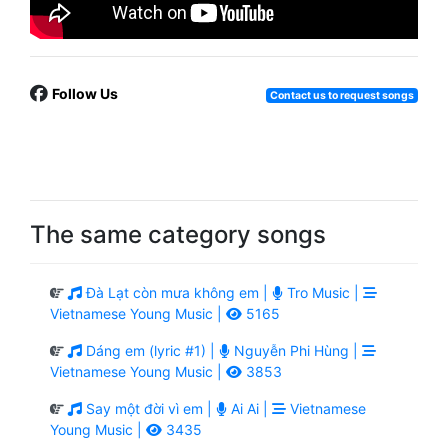
Follow Us
Contact us to request songs
The same category songs
Đà Lạt còn mưa không em |
Tro Music |
Vietnamese Young Music |
5165
Dáng em (lyric #1) |
Nguyễn Phi Hùng |
Vietnamese Young Music |
3853
Say một đời vì em |
Ai Ai |
Vietnamese
Young Music |
3435