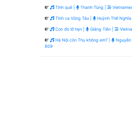
Tình quê |
Thanh Tùng |
Vietnames
Tình ca Vũng Tàu |
Huỳnh Thế Nghĩa 
Con đò lỡ hẹn |
Giáng Tiên |
Vietn
Hà Nội còn Thu không em? |
Nguyễn 
809