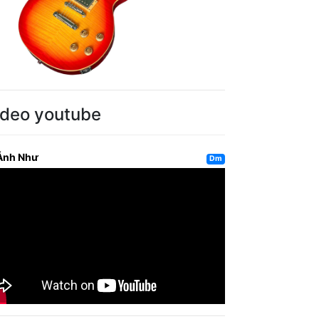
ideo youtube
Ánh Như
Dm