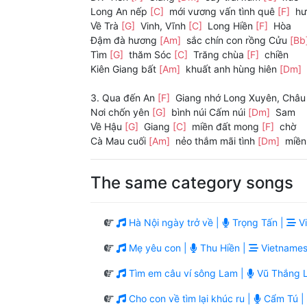
Long An nếp
[C]
mới vương vấn tình quê
[F]
hư
Về Trà
[G]
Vinh, Vĩnh
[C]
Long Hiền
[F]
Hòa
Đậm đà hương
[Am]
sắc chín con rồng Cửu
[Bb
Tìm
[G]
thăm Sóc
[C]
Trăng chùa
[F]
chiền
Kiên Giang bất
[Am]
khuất anh hùng hiên
[Dm]
3. Qua đến An
[F]
Giang nhớ Long Xuyên, Châ
Nơi chốn yên
[G]
bình núi Cấm núi
[Dm]
Sam
Về Hậu
[G]
Giang
[C]
miền đất mong
[F]
chờ
Cà Mau cuối
[Am]
nẻo thắm mãi tình
[Dm]
miền
The same category songs
Hà Nội ngày trở về |
Trọng Tấn |
Vi
Mẹ yêu con |
Thu Hiền |
Vietnames
Tìm em câu ví sông Lam |
Vũ Thắng L
Cho con về tìm lại khúc ru |
Cẩm Tú |