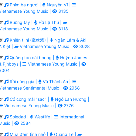
Phim ba người |
Nguyễn Vĩ |
Vietnamese Young Music |
3135
Buông tay |
Hồ Lệ Thu |
Vietnamese Young Music |
3118
Khiên ti hí (牵丝戏) |
Ngân Lâm & Aki
A Kiệt |
Vietnamese Young Music |
3028
Quăng tao cái boong |
Huỳnh James
& Pjnboys |
Vietnamese Young Music |
3004
Rồi cũng già |
Vũ Thành An |
Vietnamese Sentimental Music |
2968
Có công mài "sắc" |
Ngô Lan Hương |
Vietnamese Young Music |
2776
Soledad |
Westlife |
International
Music |
2584
Mưa đêm tỉnh nhỏ |
Quang Lê |