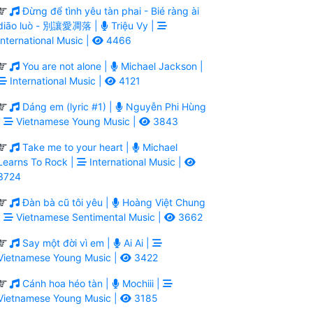
Đừng để tình yêu tàn phai - Bié ràng ài
diāo luò - 別讓愛凋落 |
Triệu Vy |
International Music |
4466
You are not alone |
Michael Jackson |
International Music |
4121
Dáng em (lyric #1) |
Nguyễn Phi Hùng
|
Vietnamese Young Music |
3843
Take me to your heart |
Michael
Learns To Rock |
International Music |
3724
Đàn bà cũ tôi yêu |
Hoàng Việt Chung
|
Vietnamese Sentimental Music |
3662
Say một đời vì em |
Ai Ai |
Vietnamese Young Music |
3422
Cánh hoa héo tàn |
Mochiii |
Vietnamese Young Music |
3185