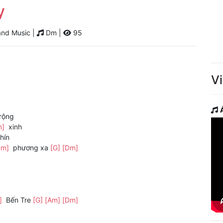
y
nd Music |
Dm |
95
V
rộng
m]
xinh
hín
Dm]
phương xa
[G]
[Dm]
]
Bến Tre
[G]
[Am]
[Dm]