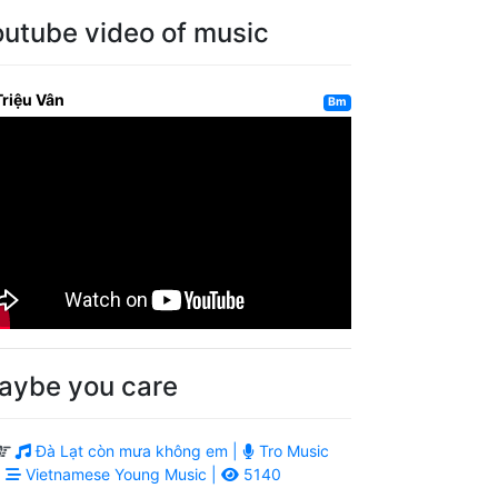
outube video of music
Triệu Vân
Bm
aybe you care
Đà Lạt còn mưa không em |
Tro Music
|
Vietnamese Young Music |
5140