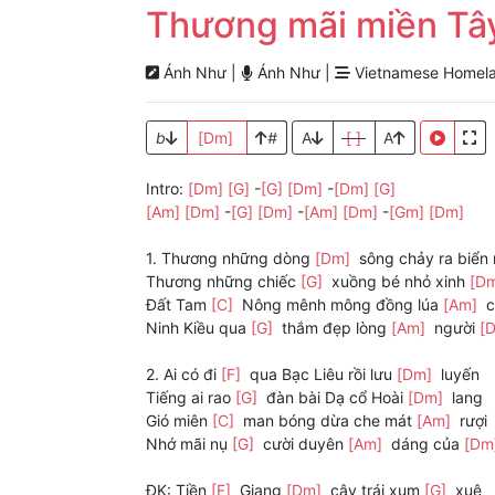
Thương mãi miền Tâ
Ánh Như |
Ánh Như |
Vietnamese Homela
b
[Dm]
#
A
[ ]
A
Intro:
[Dm]
[G]
-
[G]
[Dm]
-
[Dm]
[G]
[Am]
[Dm]
-
[G]
[Dm]
-
[Am]
[Dm]
-
[Gm]
[Dm]
1. Thương những dòng
[Dm]
sông chảy ra biển 
Thương những chiếc
[G]
xuồng bé nhỏ xinh
[D
Đất Tam
[C]
Nông mênh mông đồng lúa
[Am]
c
Ninh Kiều qua
[G]
thắm đẹp lòng
[Am]
người
[
2. Ai có đi
[F]
qua Bạc Liêu rồi lưu
[Dm]
luyến
Tiếng ai rao
[G]
đàn bài Dạ cổ Hoài
[Dm]
lang
Gió miên
[C]
man bóng dừa che mát
[Am]
rượi
Nhớ mãi nụ
[G]
cười duyên
[Am]
dáng của
[Dm
ĐK: Tiền
[F]
Giang
[Dm]
cây trái xum
[G]
xuê