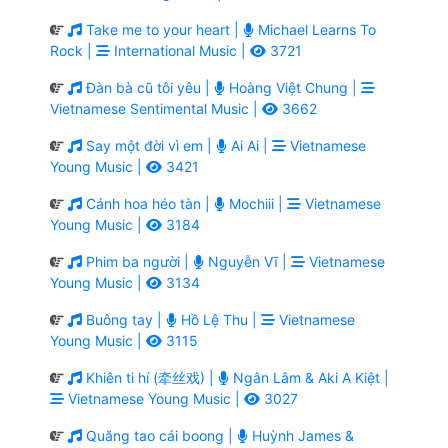
Take me to your heart |
Michael Learns To
Rock |
International Music |
3721
Đàn bà cũ tôi yêu |
Hoàng Việt Chung |
Vietnamese Sentimental Music |
3662
Say một đời vì em |
Ai Ai |
Vietnamese
Young Music |
3421
Cánh hoa héo tàn |
Mochiii |
Vietnamese
Young Music |
3184
Phim ba người |
Nguyễn Vĩ |
Vietnamese
Young Music |
3134
Buông tay |
Hồ Lệ Thu |
Vietnamese
Young Music |
3115
Khiên ti hí (牵丝戏) |
Ngân Lâm & Aki A Kiệt |
Vietnamese Young Music |
3027
Quăng tao cái boong |
Huỳnh James &