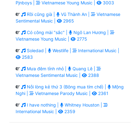
Pjnboys |
Vietnamese Young Music |
3003
Rồi cũng già |
Vũ Thành An |
Vietnamese
Sentimental Music |
2965
Có công mài "sắc" |
Ngô Lan Hương |
Vietnamese Young Music |
2775
Soledad |
Westlife |
International Music |
2583
Mưa đêm tỉnh nhỏ |
Quang Lê |
Vietnamese Sentimental Music |
2388
Nỗi lòng kẻ thứ 3 (Bông mua tím chế) |
Mộng
Nghi |
Vietnamese Parody Music |
2361
I have nothing |
Whitney Houston |
International Music |
2359