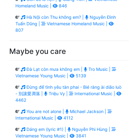
Homeland Music |
846
Hà Nội còn Thu không em? |
Nguyễn Đình
Tuấn Dũng |
Vietnamese Homeland Music |
807
Maybe you care
Đà Lạt còn mưa không em |
Tro Music |
Vietnamese Young Music |
5139
Đừng để tình yêu tàn phai - Bié ràng ài diāo luò
- 別讓愛凋落 |
Triệu Vy |
International Music |
4462
You are not alone |
Michael Jackson |
International Music |
4112
Dáng em (lyric #1) |
Nguyễn Phi Hùng |
Vietnamese Young Music |
3841