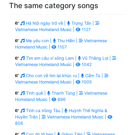
The same category songs
Hà Nội ngày trở về |
Trọng Tấn |
Vietnamese Homeland Music |
1127
Mẹ yêu con |
Thu Hiền |
Vietnamese
Homeland Music |
1107
Tìm em câu ví sông Lam |
Vũ Thắng Lợi |
Vietnamese Homeland Music |
1042
Cho con về tìm lại khúc ru |
Cẩm Tú |
Vietnamese Homeland Music |
1005
Tình quê |
Thanh Tùng |
Vietnamese
Homeland Music |
896
Tình ca Vũng Tàu |
Huỳnh Thế Nghĩa &
Huyền Trân |
Vietnamese Homeland Music |
856
Con đò lỡ hẹn |
Giáng Tiên |
Vietnamese