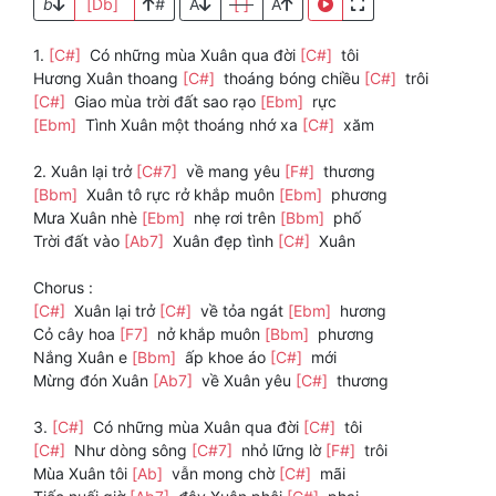
b
[Db]
#
A
[ ]
A
1.
[C#]
Có những mùa Xuân qua đời
[C#]
tôi
Hương Xuân thoang
[C#]
thoáng bóng chiều
[C#]
trôi
[C#]
Giao mùa trời đất sao rạo
[Ebm]
rực
[Ebm]
Tình Xuân một thoáng nhớ xa
[C#]
xăm
2. Xuân lại trở
[C#7]
về mang yêu
[F#]
thương
[Bbm]
Xuân tô rực rở khắp muôn
[Ebm]
phương
Mưa Xuân nhè
[Ebm]
nhẹ rơi trên
[Bbm]
phố
Trời đất vào
[Ab7]
Xuân đẹp tình
[C#]
Xuân
Chorus :
[C#]
Xuân lại trở
[C#]
về tỏa ngát
[Ebm]
hương
Cỏ cây hoa
[F7]
nở khắp muôn
[Bbm]
phương
Nắng Xuân e
[Bbm]
ấp khoe áo
[C#]
mới
Mừng đón Xuân
[Ab7]
về Xuân yêu
[C#]
thương
3.
[C#]
Có những mùa Xuân qua đời
[C#]
tôi
[C#]
Như dòng sông
[C#7]
nhỏ lững lờ
[F#]
trôi
Mùa Xuân tôi
[Ab]
vẫn mong chờ
[C#]
mãi