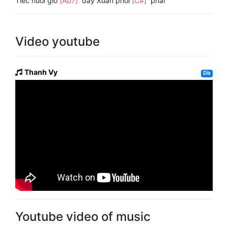
Tiếc nuối giờ
[Ab7]
đây Xuân phôi
[C#]
phai
Video youtube
Thanh Vy
Db
Youtube video of music