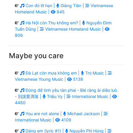
Con đò lỡ hẹn |
Giáng Tiên |
Vietnamese
Homeland Music |
845
Hà Nội còn Thu không em? |
Nguyễn Đình
Tuấn Dũng |
Vietnamese Homeland Music |
806
Maybe you care
Đà Lạt còn mưa không em |
Tro Music |
Vietnamese Young Music |
5138
Đừng để tình yêu tàn phai - Bié ràng ài diāo luò
- 別讓愛凋落 |
Triệu Vy |
International Music |
4460
You are not alone |
Michael Jackson |
International Music |
4109
Dáng em (lyric #1) |
Nguyễn Phi Hùng |