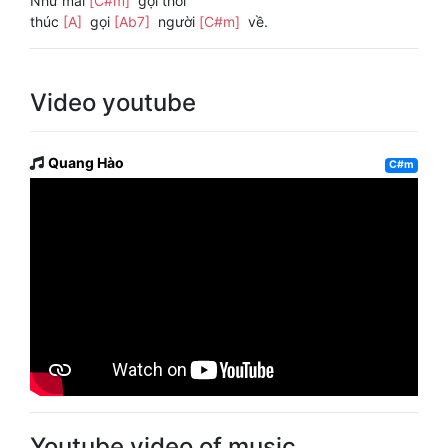
Như mãi
[C#m]
gọi thôi
thúc
[A]
gọi
[Ab7]
người
[C#m]
về.
Video youtube
Quang Hào
C#m
Youtube video of music