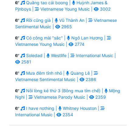
Quăng tao cái boong |
Huỳnh James &
Pjnboys |
Vietnamese Young Music |
3002
Rồi cũng già |
Vũ Thành An |
Vietnamese
Sentimental Music |
2965
Có công mài "sắc" |
Ngô Lan Hương |
Vietnamese Young Music |
2774
Soledad |
Westlife |
International Music |
2581
Mưa đêm tỉnh nhỏ |
Quang Lê |
Vietnamese Sentimental Music |
2386
Nỗi lòng kẻ thứ 3 (Bông mua tím chế) |
Mộng
Nghi |
Vietnamese Parody Music |
2359
I have nothing |
Whitney Houston |
International Music |
2354