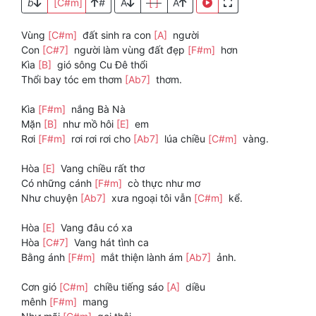
b
[C#m]
#
A
[ ]
A
Vùng
[C#m]
đất sinh ra con
[A]
người
Con
[C#7]
người làm vùng đất đẹp
[F#m]
hơn
Kìa
[B]
gió sông Cu Đê thổi
Thổi bay tóc em thơm
[Ab7]
thơm.
Kìa
[F#m]
nắng Bà Nà
Mặn
[B]
như mồ hôi
[E]
em
Rơi
[F#m]
rơi rơi rơi cho
[Ab7]
lúa chiều
[C#m]
vàng.
Hòa
[E]
Vang chiều rất thơ
Có những cánh
[F#m]
cò thực như mơ
Như chuyện
[Ab7]
xưa ngoại tôi vẫn
[C#m]
kể.
Hòa
[E]
Vang đâu có xa
Hòa
[C#7]
Vang hát tình ca
Bằng ánh
[F#m]
mắt thiện lành ám
[Ab7]
ảnh.
Cơn gió
[C#m]
chiều tiếng sáo
[A]
diều
mênh
[F#m]
mang