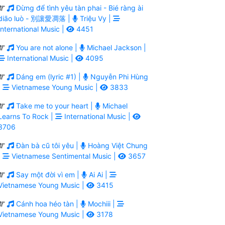
Đừng để tình yêu tàn phai - Bié ràng ài
diāo luò - 別讓愛凋落 |
Triệu Vy |
International Music |
4451
You are not alone |
Michael Jackson |
International Music |
4095
Dáng em (lyric #1) |
Nguyễn Phi Hùng
|
Vietnamese Young Music |
3833
Take me to your heart |
Michael
Learns To Rock |
International Music |
3706
Đàn bà cũ tôi yêu |
Hoàng Việt Chung
|
Vietnamese Sentimental Music |
3657
Say một đời vì em |
Ai Ai |
Vietnamese Young Music |
3415
Cánh hoa héo tàn |
Mochiii |
Vietnamese Young Music |
3178