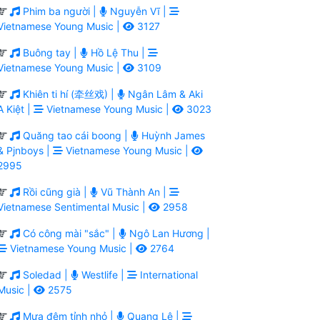
Phim ba người |
Nguyễn Vĩ |
Vietnamese Young Music |
3127
Buông tay |
Hồ Lệ Thu |
Vietnamese Young Music |
3109
Khiên ti hí (牵丝戏) |
Ngân Lâm & Aki
A Kiệt |
Vietnamese Young Music |
3023
Quăng tao cái boong |
Huỳnh James
& Pjnboys |
Vietnamese Young Music |
2995
Rồi cũng già |
Vũ Thành An |
Vietnamese Sentimental Music |
2958
Có công mài "sắc" |
Ngô Lan Hương |
Vietnamese Young Music |
2764
Soledad |
Westlife |
International
Music |
2575
Mưa đêm tỉnh nhỏ |
Quang Lê |