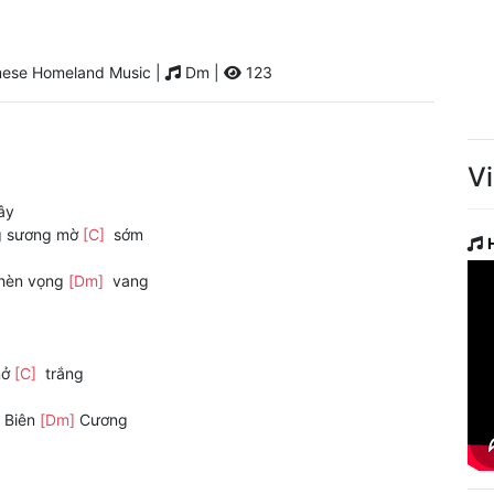
ese Homeland Music |
Dm |
123
V
ây
ng sương mờ
[C]
sớm
hèn vọng
[Dm]
vang
nở
[C]
trắng
 Biên
[Dm]
Cương