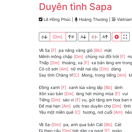
Duyên tình Sapa
Lê Hồng Phúc |
Hoàng Thương |
Vietnam
b
[Dm]
#
A
[ ]
A
Về Sa
[F]
pa nắng vàng gió
[Bb]
mát
Mênh mông chập
[Dm]
chùng núi đồi trời
[F]
m
Thấp
[Dm]
thoáng, xa
[F]
xa bản làng em tro
Có cô sơn
[Am]
nữ mắt nai dịu
[Dm]
dàng
Say tình Chàng H’
[C]
Mong, trong tiếng
[Am]
k
Đồng xanh
[F]
xanh lúa vàng lấp
[Bb]
lánh
Xôn xao bản
[Dm]
làng hát mừng mùa
[F]
vui
Tiếng
[Dm]
sáo vi
[F]
vu, gửi tặng em hoa ban 
Để mai hẹn
[Am]
ước trao duyên chợ
[Dm]
tình
Yêu một miền quê
[C]
hương, nơi cuối
[Am]
nẻo
Về Sa-
[Dm]
pa, anh qua bản Cát
[Bb]
Cát
Đi theo câu
[Dm]
hát dân ca ngọt
[F]
ngào