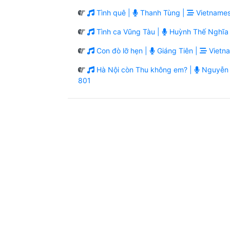
Tình quê |
Thanh Tùng |
Vietnames
Tình ca Vũng Tàu |
Huỳnh Thế Nghĩa 
Con đò lỡ hẹn |
Giáng Tiên |
Vietn
Hà Nội còn Thu không em? |
Nguyễn 
801