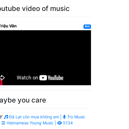
outube video of music
Triệu Vân
Am
aybe you care
Đà Lạt còn mưa không em |
Tro Music
|
Vietnamese Young Music |
5134