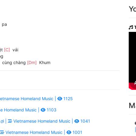
Y
]
pa
ệt
[C]
vải
ng
]
cùng chàng
[Dm]
Khum
etnamese Homeland Music |
1125
M
e Homeland Music |
1103
ợi |
Vietnamese Homeland Music |
1041
Vietnamese Homeland Music |
1001