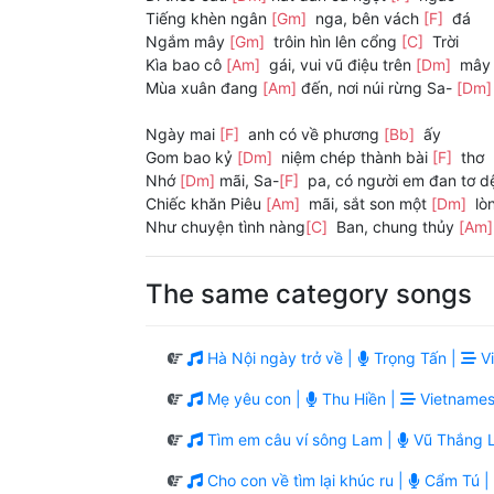
Tiếng khèn ngân
[Gm]
nga, bên vách
[F]
đá
Ngắm mây
[Gm]
trôin hìn lên cổng
[C]
Trời
Kìa bao cô
[Am]
gái, vui vũ điệu trên
[Dm]
mây
Mùa xuân đang
[Am]
đến, nơi núi rừng Sa-
[Dm
Ngày mai
[F]
anh có về phương
[Bb]
ấy
Gom bao kỷ
[Dm]
niệm chép thành bài
[F]
thơ
Nhớ
[Dm]
mãi, Sa-
[F]
pa, có người em đan tơ d
Chiếc khăn Piêu
[Am]
mãi, sắt son một
[Dm]
lò
Như chuyện tình nàng
[C]
Ban, chung thủy
[Am
The same category songs
Hà Nội ngày trở về |
Trọng Tấn |
Vi
Mẹ yêu con |
Thu Hiền |
Vietnames
Tìm em câu ví sông Lam |
Vũ Thắng L
Cho con về tìm lại khúc ru |
Cẩm Tú |