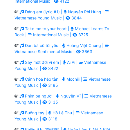
International Music |
4122
Dáng em (lyric #1) |
Nguyễn Phi Hùng |
Vietnamese Young Music |
3844
Take me to your heart |
Michael Learns To
Rock |
International Music |
3725
Đàn bà cũ tôi yêu |
Hoàng Việt Chung |
Vietnamese Sentimental Music |
3663
Say một đời vì em |
Ai Ai |
Vietnamese
Young Music |
3422
Cánh hoa héo tàn |
Mochiii |
Vietnamese
Young Music |
3185
Phim ba người |
Nguyễn Vĩ |
Vietnamese
Young Music |
3135
Buông tay |
Hồ Lệ Thu |
Vietnamese
Young Music |
3118
Khiên ti hí (牵丝戏) |
Ngân Lâm & Aki A Kiệt |