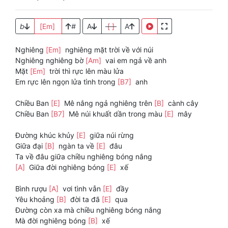
b
[Em]
#
A
[ ]
A
Nghiêng
[Em]
nghiêng mặt trời về với núi
Nghiêng nghiêng bờ
[Am]
vai em ngả về anh
Mặt
[Em]
trời thì rực lên màu lửa
Em rực lên ngọn lửa tình trong
[B7]
anh
Chiều Ban
[E]
Mê nắng ngả nghiêng trên
[B]
cành cây
Chiều Ban
[B7]
Mê núi khuất dần trong màu
[E]
mây
Đường khúc khủy
[E]
giữa núi rừng
Giữa đại
[B]
ngàn ta về
[E]
đâu
Ta về đâu giữa chiều nghiêng bóng nắng
[A]
Giữa đời nghiêng bóng
[E]
xế
Bình rượu
[A]
vơi tình vẫn
[E]
đầy
Yêu khoảng
[B]
đời ta đã
[E]
qua
Đường còn xa mà chiều nghiêng bóng nắng
Mà đời nghiêng bóng
[B]
xế