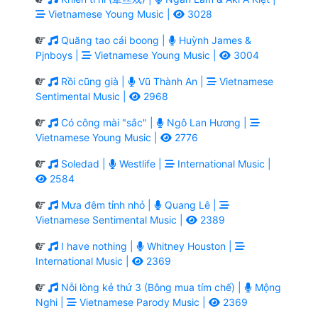
Vietnamese Young Music |
3028
Quăng tao cái boong |
Huỳnh James &
Pjnboys |
Vietnamese Young Music |
3004
Rồi cũng già |
Vũ Thành An |
Vietnamese
Sentimental Music |
2968
Có công mài "sắc" |
Ngô Lan Hương |
Vietnamese Young Music |
2776
Soledad |
Westlife |
International Music |
2584
Mưa đêm tỉnh nhỏ |
Quang Lê |
Vietnamese Sentimental Music |
2389
I have nothing |
Whitney Houston |
International Music |
2369
Nỗi lòng kẻ thứ 3 (Bông mua tím chế) |
Mộng
Nghi |
Vietnamese Parody Music |
2369