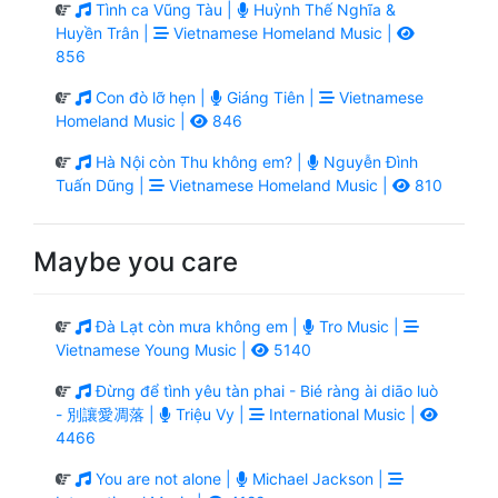
Tình ca Vũng Tàu |
Huỳnh Thế Nghĩa &
Huyền Trân |
Vietnamese Homeland Music |
856
Con đò lỡ hẹn |
Giáng Tiên |
Vietnamese
Homeland Music |
846
Hà Nội còn Thu không em? |
Nguyễn Đình
Tuấn Dũng |
Vietnamese Homeland Music |
810
Maybe you care
Đà Lạt còn mưa không em |
Tro Music |
Vietnamese Young Music |
5140
Đừng để tình yêu tàn phai - Bié ràng ài diāo luò
- 別讓愛凋落 |
Triệu Vy |
International Music |
4466
You are not alone |
Michael Jackson |