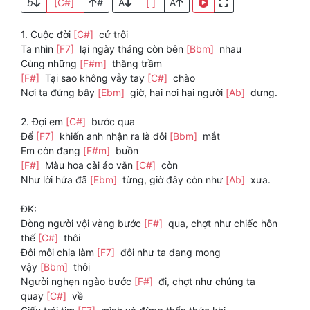
b
[C#]
#
A
[ ]
A
1. Cuộc đời
[C#]
cứ trôi
Ta nhìn
[F7]
lại ngày tháng còn bên
[Bbm]
nhau
Cùng những
[F#m]
thăng trầm
[F#]
Tại sao không vẫy tay
[C#]
chào
Nơi ta đứng bây
[Ebm]
giờ, hai nơi hai người
[Ab]
dưng.
2. Đợi em
[C#]
bước qua
Để
[F7]
khiến anh nhận ra là đôi
[Bbm]
mắt
Em còn đang
[F#m]
buồn
[F#]
Màu hoa cài áo vẫn
[C#]
còn
Như lời hứa đã
[Ebm]
từng, giờ đây còn như
[Ab]
xưa.
ĐK:
Dòng người vội vàng bước
[F#]
qua, chợt như chiếc hôn
thế
[C#]
thôi
Đôi môi chia làm
[F7]
đôi như ta đang mong
vậy
[Bbm]
thôi
Người nghẹn ngào bước
[F#]
đi, chợt như chúng ta
quay
[C#]
về