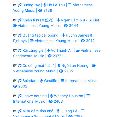
Buông tay |
Hồ Lệ Thu |
Vietnamese
Young Music |
3136
Khiên ti hí (牵丝戏) |
Ngân Lâm & Aki A Kiệt |
Vietnamese Young Music |
3044
Quăng tao cái boong |
Huỳnh James &
Pjnboys |
Vietnamese Young Music |
3012
Rồi cũng già |
Vũ Thành An |
Vietnamese
Sentimental Music |
2977
Có công mài "sắc" |
Ngô Lan Hương |
Vietnamese Young Music |
2785
Soledad |
Westlife |
International Music |
2602
I have nothing |
Whitney Houston |
International Music |
2403
Mưa đêm tỉnh nhỏ |
Quang Lê |
Vietnamese Sentimental Music |
2398