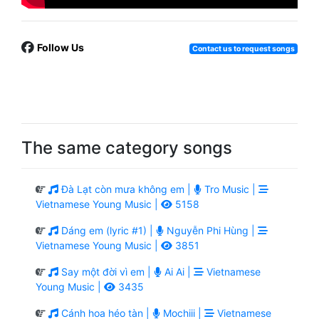
Follow Us
Contact us to request songs
The same category songs
Đà Lạt còn mưa không em |
Tro Music |
Vietnamese Young Music |
5158
Dáng em (lyric #1) |
Nguyễn Phi Hùng |
Vietnamese Young Music |
3851
Say một đời vì em |
Ai Ai |
Vietnamese
Young Music |
3435
Cánh hoa héo tàn |
Mochiii |
Vietnamese