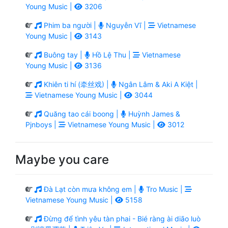
Young Music |
3206
Phim ba người |
Nguyễn Vĩ |
Vietnamese
Young Music |
3143
Buông tay |
Hồ Lệ Thu |
Vietnamese
Young Music |
3136
Khiên ti hí (牵丝戏) |
Ngân Lâm & Aki A Kiệt |
Vietnamese Young Music |
3044
Quăng tao cái boong |
Huỳnh James &
Pjnboys |
Vietnamese Young Music |
3012
Maybe you care
Đà Lạt còn mưa không em |
Tro Music |
Vietnamese Young Music |
5158
Đừng để tình yêu tàn phai - Bié ràng ài diāo luò