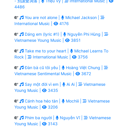
- 別讓愛凋落 |
Triệu Vy |
International Music |
4486
You are not alone |
Michael Jackson |
International Music |
4176
Dáng em (lyric #1) |
Nguyễn Phi Hùng |
Vietnamese Young Music |
3851
Take me to your heart |
Michael Learns To
Rock |
International Music |
3756
Đàn bà cũ tôi yêu |
Hoàng Việt Chung |
Vietnamese Sentimental Music |
3672
Say một đời vì em |
Ai Ai |
Vietnamese
Young Music |
3435
Cánh hoa héo tàn |
Mochiii |
Vietnamese
Young Music |
3206
Phim ba người |
Nguyễn Vĩ |
Vietnamese
Young Music |
3143