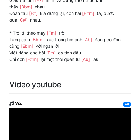
Giấu trái tim
[F7]
mình và đừng thổn thức khi
thấy
[Bbm]
nhau
Đoàn tàu
[F#]
kia dừng lại, còn hai
[F#m]
ta, bước
qua
[C#]
nhau.
* Trôi đi theo mây
[Fm]
trời
Từng cảm
[Bbm]
xúc trong tim anh
[Ab]
đang cô đơn
cùng
[Ebm]
với ngàn lời
Viết riêng cho bài
[Fm]
ca tình đầu
Chỉ còn
[F#m]
lại một thói quen từ
[Ab]
lâu.
Video youtube
Vũ.
C#