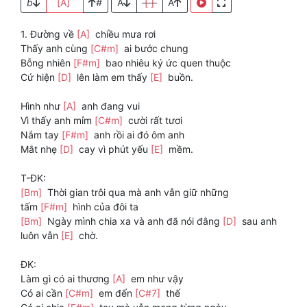
b
[A]
#
A
[ ]
A
1. Đường về
[A]
chiều mưa rơi
Thấy anh cùng
[C#m]
ai bước chung
Bỗng nhiên
[F#m]
bao nhiêu ký ức quen thuộc
Cứ hiện
[D]
lên làm em thấy
[E]
buồn.
Hình như
[A]
anh đang vui
Vì thấy anh mỉm
[C#m]
cười rất tươi
Nắm tay
[F#m]
anh rồi ai đó ôm anh
Mắt nhẹ
[D]
cay vì phút yếu
[E]
mềm.
T-ĐK:
[Bm]
Thời gian trôi qua mà anh vẫn giữ những
tấm
[F#m]
hình của đôi ta
[Bm]
Ngày mình chia xa và anh đã nói đằng
[D]
sau anh
luôn vẫn
[E]
chờ.
ĐK:
Làm gì có ai thương
[A]
em như vậy
Có ai cần
[C#m]
em đến
[C#7]
thế