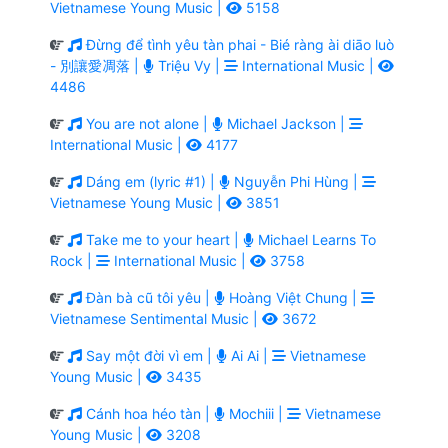
Vietnamese Young Music |
5158
Đừng để tình yêu tàn phai - Bié ràng ài diāo luò
- 別讓愛凋落 |
Triệu Vy |
International Music |
4486
You are not alone |
Michael Jackson |
International Music |
4177
Dáng em (lyric #1) |
Nguyễn Phi Hùng |
Vietnamese Young Music |
3851
Take me to your heart |
Michael Learns To
Rock |
International Music |
3758
Đàn bà cũ tôi yêu |
Hoàng Việt Chung |
Vietnamese Sentimental Music |
3672
Say một đời vì em |
Ai Ai |
Vietnamese
Young Music |
3435
Cánh hoa héo tàn |
Mochiii |
Vietnamese
Young Music |
3208