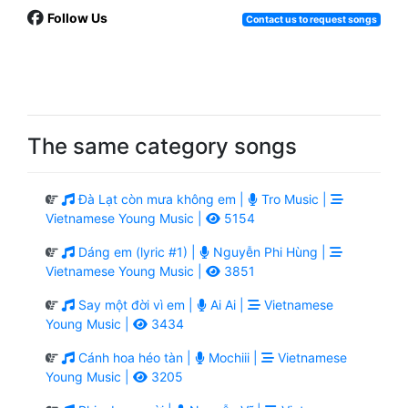
Follow Us
Contact us to request songs
The same category songs
Đà Lạt còn mưa không em |
Tro Music |
Vietnamese Young Music |
5154
Dáng em (lyric #1) |
Nguyễn Phi Hùng |
Vietnamese Young Music |
3851
Say một đời vì em |
Ai Ai |
Vietnamese
Young Music |
3434
Cánh hoa héo tàn |
Mochiii |
Vietnamese
Young Music |
3205