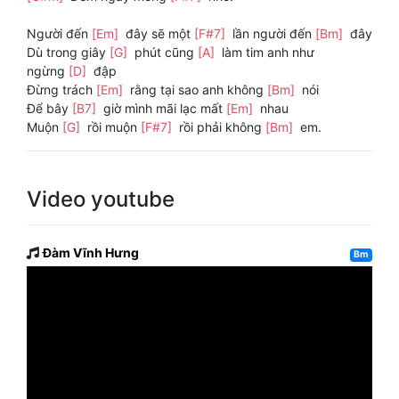
Người đến
[Em]
đây sẽ một
[F#7]
lần người đến
[Bm]
đây
Dù trong giây
[G]
phút cũng
[A]
làm tim anh như
ngừng
[D]
đập
Đừng trách
[Em]
rằng tại sao anh không
[Bm]
nói
Để bây
[B7]
giờ mình mãi lạc mất
[Em]
nhau
Muộn
[G]
rồi muộn
[F#7]
rồi phải không
[Bm]
em.
Video youtube
Đàm Vĩnh Hưng
Bm