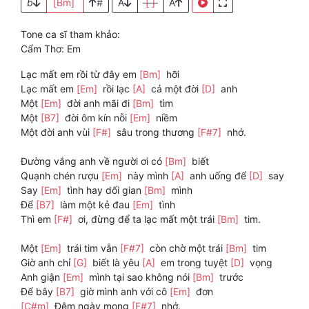
b
[Bm]
#
A
[ ]
A
Tone ca sĩ tham khảo:
Cẩm Thơ: Em
Lạc mất em rồi từ đây em
[Bm]
hỡi
Lạc mất em
[Em]
rồi lạc
[A]
cả một đời
[D]
anh
Một
[Em]
đời anh mãi đi
[Bm]
tìm
Một
[B7]
đời ôm kín nỗi
[Em]
niềm
Một đời anh vùi
[F#]
sâu trong thương
[F#7]
nhớ.
Đường vắng anh về người ơi có
[Bm]
biết
Quạnh chén rượu
[Em]
này mình
[A]
anh uống để
[D]
say
Say
[Em]
tình hay dối gian
[Bm]
mình
Để
[B7]
làm một kẻ đau
[Em]
tình
Thì em
[F#]
ơi, đừng để ta lạc mất một trái
[Bm]
tim.
Một
[Em]
trái tim vẫn
[F#7]
còn chờ một trái
[Bm]
tim
Giờ anh chỉ
[G]
biết là yêu
[A]
em trong tuyệt
[D]
vọng
Anh giận
[Em]
mình tại sao không nói
[Bm]
trước
Để bây
[B7]
giờ mình anh với cô
[Em]
đơn
[C#m]
Đêm ngày mong
[F#7]
nhớ.