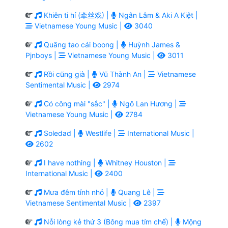
Khiên ti hí (牵丝戏) |
Ngân Lâm & Aki A Kiệt |
Vietnamese Young Music |
3040
Quăng tao cái boong |
Huỳnh James &
Pjnboys |
Vietnamese Young Music |
3011
Rồi cũng già |
Vũ Thành An |
Vietnamese
Sentimental Music |
2974
Có công mài "sắc" |
Ngô Lan Hương |
Vietnamese Young Music |
2784
Soledad |
Westlife |
International Music |
2602
I have nothing |
Whitney Houston |
International Music |
2400
Mưa đêm tỉnh nhỏ |
Quang Lê |
Vietnamese Sentimental Music |
2397
Nỗi lòng kẻ thứ 3 (Bông mua tím chế) |
Mộng