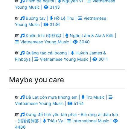
Phim ba người |
Nguyễn Vĩ |
Vietnamese
Young Music |
3143
Buông tay |
Hồ Lệ Thu |
Vietnamese
Young Music |
3136
Khiên ti hí (牵丝戏) |
Ngân Lâm & Aki A Kiệt |
Vietnamese Young Music |
3040
Quăng tao cái boong |
Huỳnh James &
Pjnboys |
Vietnamese Young Music |
3011
Maybe you care
Đà Lạt còn mưa không em |
Tro Music |
Vietnamese Young Music |
5154
Đừng để tình yêu tàn phai - Bié ràng ài diāo luò
- 別讓愛凋落 |
Triệu Vy |
International Music |
4486