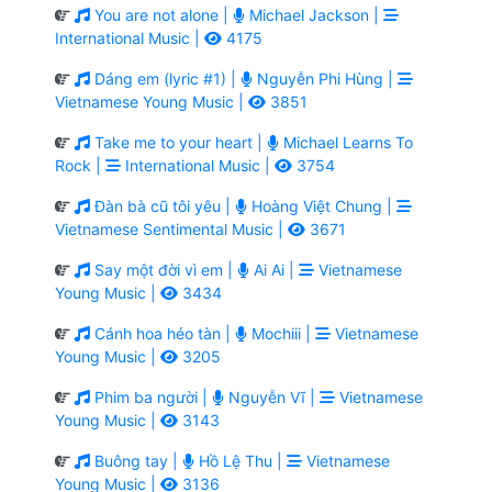
You are not alone |
Michael Jackson |
International Music |
4175
Dáng em (lyric #1) |
Nguyễn Phi Hùng |
Vietnamese Young Music |
3851
Take me to your heart |
Michael Learns To
Rock |
International Music |
3754
Đàn bà cũ tôi yêu |
Hoàng Việt Chung |
Vietnamese Sentimental Music |
3671
Say một đời vì em |
Ai Ai |
Vietnamese
Young Music |
3434
Cánh hoa héo tàn |
Mochiii |
Vietnamese
Young Music |
3205
Phim ba người |
Nguyễn Vĩ |
Vietnamese
Young Music |
3143
Buông tay |
Hồ Lệ Thu |
Vietnamese
Young Music |
3136