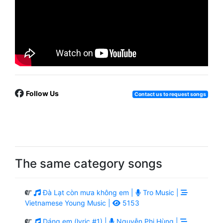
Follow Us
Contact us to request songs
The same category songs
Đà Lạt còn mưa không em |
Tro Music |
Vietnamese Young Music |
5153
Dáng em (lyric #1) |
Nguyễn Phi Hùng |