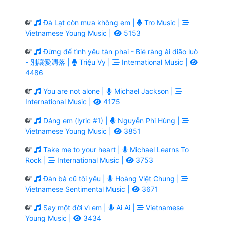
Đà Lạt còn mưa không em |
Tro Music |
Vietnamese Young Music |
5153
Đừng để tình yêu tàn phai - Bié ràng ài diāo luò
- 別讓愛凋落 |
Triệu Vy |
International Music |
4486
You are not alone |
Michael Jackson |
International Music |
4175
Dáng em (lyric #1) |
Nguyễn Phi Hùng |
Vietnamese Young Music |
3851
Take me to your heart |
Michael Learns To
Rock |
International Music |
3753
Đàn bà cũ tôi yêu |
Hoàng Việt Chung |
Vietnamese Sentimental Music |
3671
Say một đời vì em |
Ai Ai |
Vietnamese
Young Music |
3434