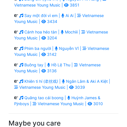
Vietnamese Young Music |
3851
Say một đời vì em |
Ai Ai |
Vietnamese
Young Music |
3434
Cánh hoa héo tàn |
Mochiii |
Vietnamese
Young Music |
3204
Phim ba người |
Nguyễn Vĩ |
Vietnamese
Young Music |
3142
Buông tay |
Hồ Lệ Thu |
Vietnamese
Young Music |
3136
Khiên ti hí (牵丝戏) |
Ngân Lâm & Aki A Kiệt |
Vietnamese Young Music |
3039
Quăng tao cái boong |
Huỳnh James &
Pjnboys |
Vietnamese Young Music |
3010
Maybe you care