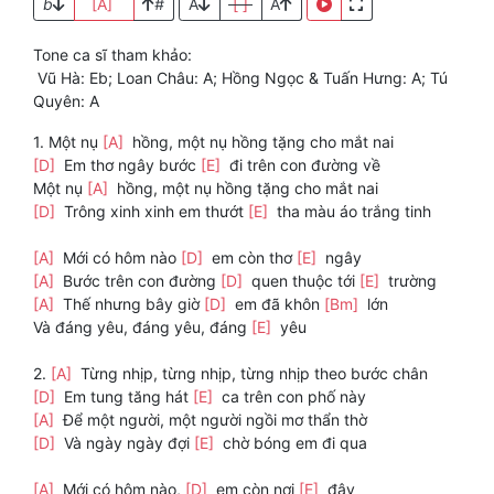
b
[A]
#
A
[ ]
A
Tone ca sĩ tham khảo:
Vũ Hà: Eb; Loan Châu: A; Hồng Ngọc & Tuấn Hưng: A; Tú
Quyên: A
1. Một nụ
[A]
hồng, một nụ hồng tặng cho mắt nai
[D]
Em thơ ngây bước
[E]
đi trên con đường về
Một nụ
[A]
hồng, một nụ hồng tặng cho mắt nai
[D]
Trông xinh xinh em thướt
[E]
tha màu áo trắng tinh
[A]
Mới có hôm nào
[D]
em còn thơ
[E]
ngây
[A]
Bước trên con đường
[D]
quen thuộc tới
[E]
trường
[A]
Thế nhưng bây giờ
[D]
em đã khôn
[Bm]
lớn
Và đáng yêu, đáng yêu, đáng
[E]
yêu
2.
[A]
Từng nhịp, từng nhịp, từng nhịp theo bước chân
[D]
Em tung tăng hát
[E]
ca trên con phố này
[A]
Để một người, một người ngồi mơ thẩn thờ
[D]
Và ngày ngày đợi
[E]
chờ bóng em đi qua
[A]
Mới có hôm nào,
[D]
em còn nơi
[E]
đây