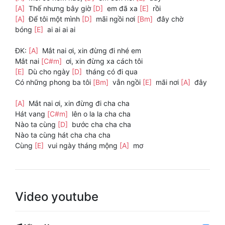
[A]
Thế nhưng bây giờ
[D]
em đã xa
[E]
rồi
[A]
Để tôi một mình
[D]
mãi ngồi nơi
[Bm]
đây chờ
bóng
[E]
ai ai ai ai
ĐK:
[A]
Mắt nai ơi, xin đừng đi nhé em
Mắt nai
[C#m]
ơi, xin đừng xa cách tôi
[E]
Dù cho ngày
[D]
tháng có đi qua
Có những phong ba tôi
[Bm]
vẫn ngồi
[E]
mãi nơi
[A]
đây
[A]
Mắt nai ơi, xin đừng đi cha cha
Hát vang
[C#m]
lên o la la cha cha
Nào ta cùng
[D]
bước cha cha cha
Nào ta cùng hát cha cha cha
Cùng
[E]
vui ngày tháng mộng
[A]
mơ
Video youtube