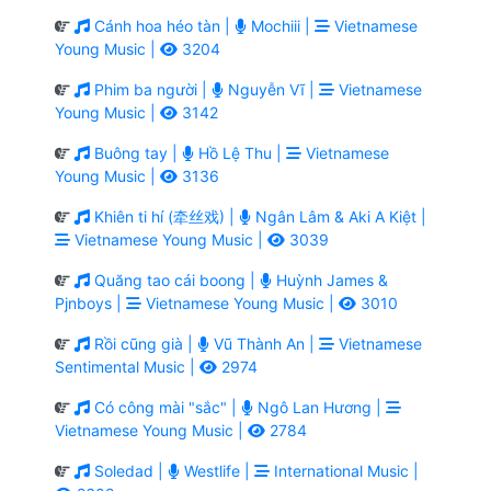
Cánh hoa héo tàn |
Mochiii |
Vietnamese
Young Music |
3204
Phim ba người |
Nguyễn Vĩ |
Vietnamese
Young Music |
3142
Buông tay |
Hồ Lệ Thu |
Vietnamese
Young Music |
3136
Khiên ti hí (牵丝戏) |
Ngân Lâm & Aki A Kiệt |
Vietnamese Young Music |
3039
Quăng tao cái boong |
Huỳnh James &
Pjnboys |
Vietnamese Young Music |
3010
Rồi cũng già |
Vũ Thành An |
Vietnamese
Sentimental Music |
2974
Có công mài "sắc" |
Ngô Lan Hương |
Vietnamese Young Music |
2784
Soledad |
Westlife |
International Music |