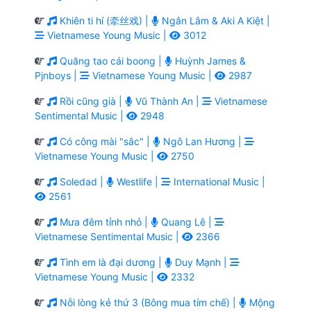
Khiên ti hí (牵丝戏) |
Ngân Lâm & Aki A Kiệt |
Vietnamese Young Music |
3012
Quăng tao cái boong |
Huỳnh James &
Pjnboys |
Vietnamese Young Music |
2987
Rồi cũng già |
Vũ Thành An |
Vietnamese
Sentimental Music |
2948
Có công mài "sắc" |
Ngô Lan Hương |
Vietnamese Young Music |
2750
Soledad |
Westlife |
International Music |
2561
Mưa đêm tỉnh nhỏ |
Quang Lê |
Vietnamese Sentimental Music |
2366
Tình em là đại dương |
Duy Mạnh |
Vietnamese Young Music |
2332
Nỗi lòng kẻ thứ 3 (Bông mua tím chế) |
Mộng