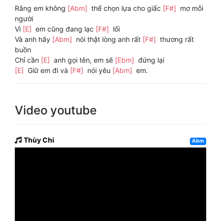
Rằng em không
[Abm]
thể chọn lựa cho giấc
[F#]
mơ mỗi
người
Vì
[E]
em cũng đang lạc
[F#]
lối
Và anh hãy
[Abm]
nói thật lòng anh rất
[F#]
thương rất
buồn
Chỉ cần
[E]
anh gọi tên, em sẽ
[Ebm]
đứng lại
[E]
Giữ em đi và
[F#]
nói yêu
[Abm]
em.
Video youtube
Thùy Chi
Abm