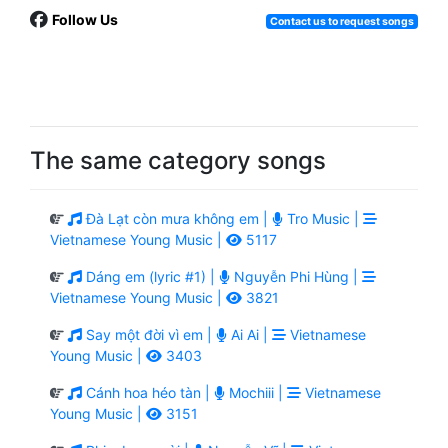
Follow Us
Contact us to request songs
The same category songs
Đà Lạt còn mưa không em |
Tro Music |
Vietnamese Young Music |
5117
Dáng em (lyric #1) |
Nguyễn Phi Hùng |
Vietnamese Young Music |
3821
Say một đời vì em |
Ai Ai |
Vietnamese
Young Music |
3403
Cánh hoa héo tàn |
Mochiii |
Vietnamese
Young Music |
3151