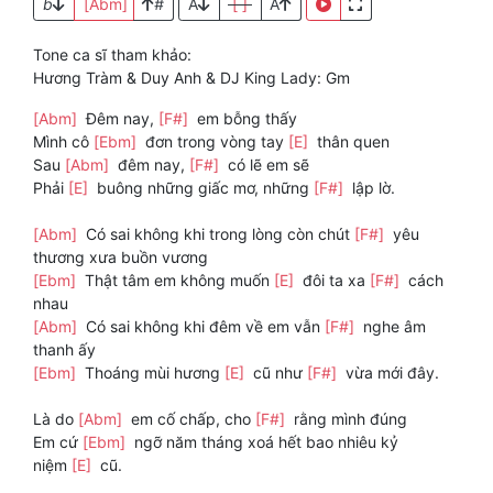
b
[Abm]
#
A
[ ]
A
Tone ca sĩ tham khảo:
Hương Tràm & Duy Anh & DJ King Lady: Gm
[Abm]
Đêm nay,
[F#]
em bỗng thấy
Mình cô
[Ebm]
đơn trong vòng tay
[E]
thân quen
Sau
[Abm]
đêm nay,
[F#]
có lẽ em sẽ
Phải
[E]
buông những giấc mơ, những
[F#]
lập lờ.
[Abm]
Có sai không khi trong lòng còn chút
[F#]
yêu
thương xưa buồn vương
[Ebm]
Thật tâm em không muốn
[E]
đôi ta xa
[F#]
cách
nhau
[Abm]
Có sai không khi đêm về em vẫn
[F#]
nghe âm
thanh ấy
[Ebm]
Thoáng mùi hương
[E]
cũ như
[F#]
vừa mới đây.
Là do
[Abm]
em cố chấp, cho
[F#]
rằng mình đúng
Em cứ
[Ebm]
ngỡ năm tháng xoá hết bao nhiêu kỷ
niệm
[E]
cũ.