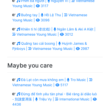
Phim ba người |
Nguyễn Vĩ |
Vietnamese
Young Music |
3117
Buông tay |
Hồ Lệ Thu |
Vietnamese
Young Music |
3096
Khiên ti hí (牵丝戏) |
Ngân Lâm & Aki A Kiệt |
Vietnamese Young Music |
3012
Quăng tao cái boong |
Huỳnh James &
Pjnboys |
Vietnamese Young Music |
2987
Maybe you care
Đà Lạt còn mưa không em |
Tro Music |
Vietnamese Young Music |
5117
Đừng để tình yêu tàn phai - Bié ràng ài diāo luò
- 別讓愛凋落 |
Triệu Vy |
International Music |
4436