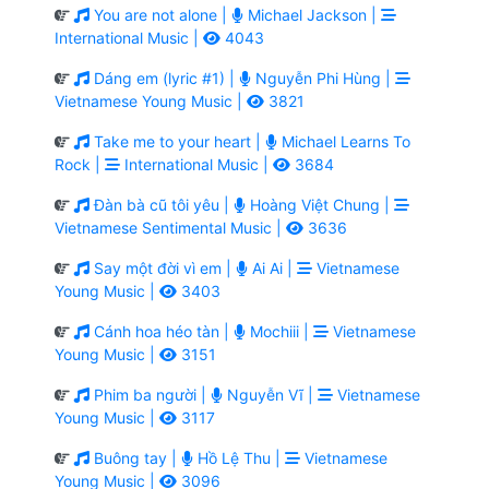
You are not alone |
Michael Jackson |
International Music |
4043
Dáng em (lyric #1) |
Nguyễn Phi Hùng |
Vietnamese Young Music |
3821
Take me to your heart |
Michael Learns To
Rock |
International Music |
3684
Đàn bà cũ tôi yêu |
Hoàng Việt Chung |
Vietnamese Sentimental Music |
3636
Say một đời vì em |
Ai Ai |
Vietnamese
Young Music |
3403
Cánh hoa héo tàn |
Mochiii |
Vietnamese
Young Music |
3151
Phim ba người |
Nguyễn Vĩ |
Vietnamese
Young Music |
3117
Buông tay |
Hồ Lệ Thu |
Vietnamese
Young Music |
3096