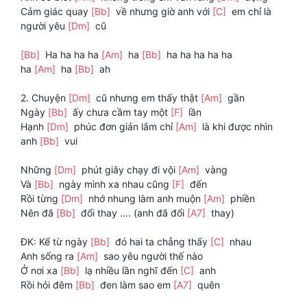
Cảm giác quay
[Bb]
về nhưng giờ anh với
[C]
em chỉ là
người yêu
[Dm]
cũ
[Bb]
Ha ha ha ha
[Am]
ha
[Bb]
ha ha ha ha ha
ha
[Am]
ha
[Bb]
ah
2. Chuyện
[Dm]
cũ nhưng em thấy thật
[Am]
gần
Ngày
[Bb]
ấy chưa cầm tay một
[F]
lần
Hạnh
[Dm]
phúc đơn giản lắm chỉ
[Am]
là khi được nhìn
anh
[Bb]
vui
Những
[Dm]
phút giây chạy đi vội
[Am]
vàng
Và
[Bb]
ngày mình xa nhau cũng
[F]
đến
Rồi từng
[Dm]
nhớ nhung làm anh muộn
[Am]
phiền
Nên đã
[Bb]
đổi thay …. (anh đã đổi
[A7]
thay)
ĐK: Kể từ ngày
[Bb]
đó hai ta chẳng thấy
[C]
nhau
Anh sống ra
[Am]
sao yêu người thế nào
Ở nơi xa
[Bb]
lạ nhiều lần nghĩ đến
[C]
anh
Rồi hỏi đêm
[Bb]
đen làm sao em
[A7]
quên