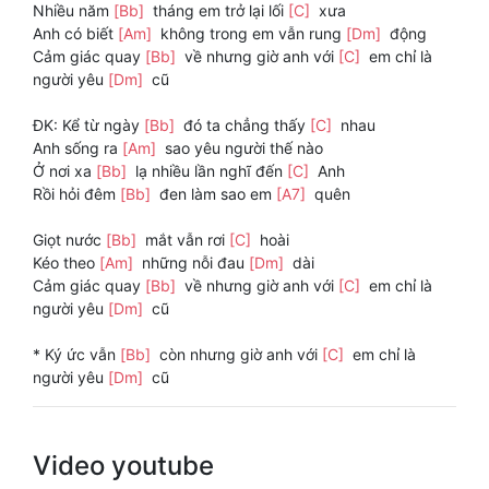
Nhiều năm
[Bb]
tháng em trở lại lối
[C]
xưa
Anh có biết
[Am]
không trong em vẫn rung
[Dm]
động
Cảm giác quay
[Bb]
về nhưng giờ anh với
[C]
em chỉ là
người yêu
[Dm]
cũ
ĐK: Kể từ ngày
[Bb]
đó ta chẳng thấy
[C]
nhau
Anh sống ra
[Am]
sao yêu người thế nào
Ở nơi xa
[Bb]
lạ nhiều lần nghĩ đến
[C]
Anh
Rồi hỏi đêm
[Bb]
đen làm sao em
[A7]
quên
Giọt nước
[Bb]
mắt vẫn rơi
[C]
hoài
Kéo theo
[Am]
những nỗi đau
[Dm]
dài
Cảm giác quay
[Bb]
về nhưng giờ anh với
[C]
em chỉ là
người yêu
[Dm]
cũ
* Ký ức vẫn
[Bb]
còn nhưng giờ anh với
[C]
em chỉ là
người yêu
[Dm]
cũ
Video youtube