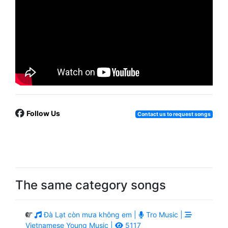
Follow Us
Contact us to request songs
The same category songs
Đà Lạt còn mưa không em |
Tro Music |
Vietnamese Young Music |
5117