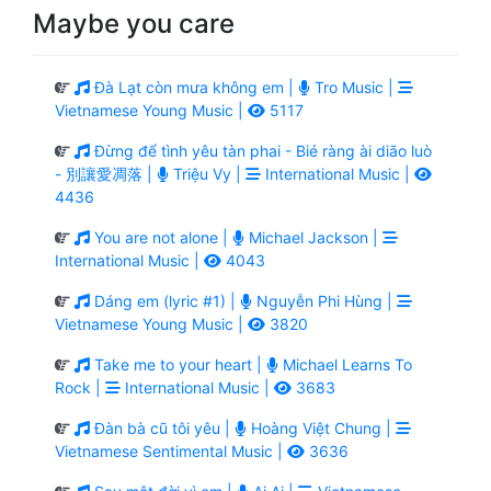
Maybe you care
Đà Lạt còn mưa không em |
Tro Music |
Vietnamese Young Music |
5117
Đừng để tình yêu tàn phai - Bié ràng ài diāo luò
- 別讓愛凋落 |
Triệu Vy |
International Music |
4436
You are not alone |
Michael Jackson |
International Music |
4043
Dáng em (lyric #1) |
Nguyễn Phi Hùng |
Vietnamese Young Music |
3820
Take me to your heart |
Michael Learns To
Rock |
International Music |
3683
Đàn bà cũ tôi yêu |
Hoàng Việt Chung |
Vietnamese Sentimental Music |
3636