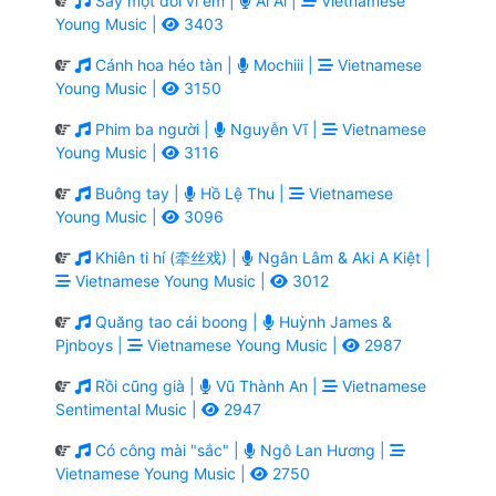
Say một đời vì em |
Ai Ai |
Vietnamese
Young Music |
3403
Cánh hoa héo tàn |
Mochiii |
Vietnamese
Young Music |
3150
Phim ba người |
Nguyễn Vĩ |
Vietnamese
Young Music |
3116
Buông tay |
Hồ Lệ Thu |
Vietnamese
Young Music |
3096
Khiên ti hí (牵丝戏) |
Ngân Lâm & Aki A Kiệt |
Vietnamese Young Music |
3012
Quăng tao cái boong |
Huỳnh James &
Pjnboys |
Vietnamese Young Music |
2987
Rồi cũng già |
Vũ Thành An |
Vietnamese
Sentimental Music |
2947
Có công mài "sắc" |
Ngô Lan Hương |
Vietnamese Young Music |
2750