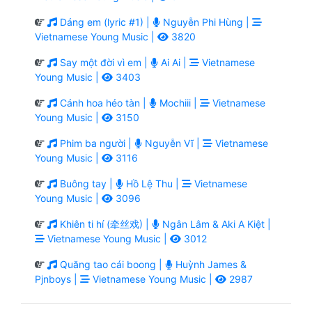
Dáng em (lyric #1) |
Nguyễn Phi Hùng |
Vietnamese Young Music |
3820
Say một đời vì em |
Ai Ai |
Vietnamese
Young Music |
3403
Cánh hoa héo tàn |
Mochiii |
Vietnamese
Young Music |
3150
Phim ba người |
Nguyễn Vĩ |
Vietnamese
Young Music |
3116
Buông tay |
Hồ Lệ Thu |
Vietnamese
Young Music |
3096
Khiên ti hí (牵丝戏) |
Ngân Lâm & Aki A Kiệt |
Vietnamese Young Music |
3012
Quăng tao cái boong |
Huỳnh James &
Pjnboys |
Vietnamese Young Music |
2987