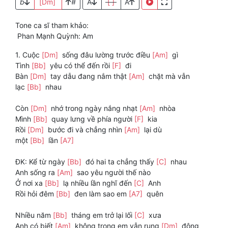
b
[Dm]
#
A
[ ]
A
Tone ca sĩ tham khảo:
Phan Mạnh Quỳnh: Am
1. Cuộc
[Dm]
sống đâu lường trước điều
[Am]
gì
Tình
[Bb]
yêu có thể đến rồi
[F]
đi
Bàn
[Dm]
tay dẫu đang nắm thật
[Am]
chặt mà vẫn
lạc
[Bb]
nhau
Còn
[Dm]
nhớ trong ngày nắng nhạt
[Am]
nhòa
Mình
[Bb]
quay lưng về phía người
[F]
kia
Rồi
[Dm]
bước đi và chẳng nhìn
[Am]
lại dù
một
[Bb]
lần
[A7]
ĐK: Kể từ ngày
[Bb]
đó hai ta chẳng thấy
[C]
nhau
Anh sống ra
[Am]
sao yêu người thế nào
Ở nơi xa
[Bb]
lạ nhiều lần nghĩ đến
[C]
Anh
Rồi hỏi đêm
[Bb]
đen làm sao em
[A7]
quên
Nhiều năm
[Bb]
tháng em trở lại lối
[C]
xưa
Anh có biết
[Am]
không trong em vẫn rung
[Dm]
động