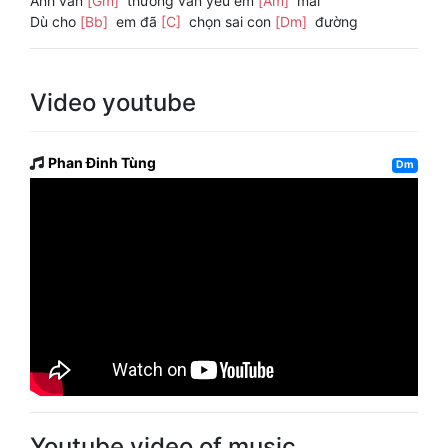
Anh vẫn
[Gm]
thương vẫn yêu em
[Am]
mãi
Dù cho
[Bb]
em đã
[C]
chọn sai con
[Dm]
đường
Video youtube
Phan Đinh Tùng
Dm
Youtube video of music