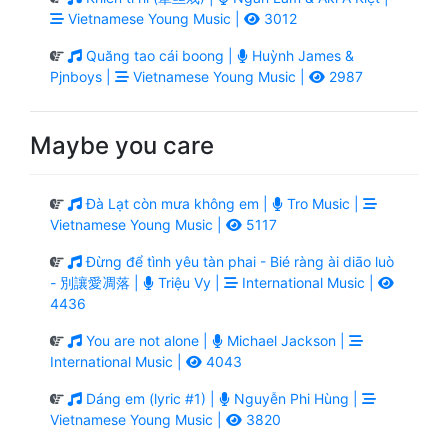
Vietnamese Young Music |
3012
Quăng tao cái boong |
Huỳnh James &
Pjnboys |
Vietnamese Young Music |
2987
Maybe you care
Đà Lạt còn mưa không em |
Tro Music |
Vietnamese Young Music |
5117
Đừng để tình yêu tàn phai - Bié ràng ài diāo luò
- 別讓愛凋落 |
Triệu Vy |
International Music |
4436
You are not alone |
Michael Jackson |
International Music |
4043
Dáng em (lyric #1) |
Nguyễn Phi Hùng |
Vietnamese Young Music |
3820