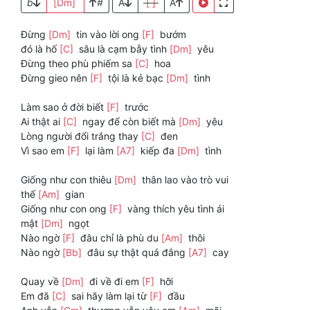
b
[Dm]
#
A
[ ]
A
Đừng
[Dm]
tin vào lời ong
[F]
bướm
đó là hố
[C]
sâu là cạm bẫy tình
[Dm]
yêu
Đừng theo phù phiếm sa
[C]
hoa
Đừng gieo nên
[F]
tội là kẻ bạc
[Dm]
tình
Làm sao ở đời biết
[F]
trước
Ai thật ai
[C]
ngay để còn biết mà
[Dm]
yêu
Lòng người đổi trắng thay
[C]
đen
Vì sao em
[F]
lại làm
[A7]
kiếp đa
[Dm]
tình
Giống như con thiêu
[Dm]
thân lao vào trò vui
thế
[Am]
gian
Giống như con ong
[F]
vàng thích yêu tình ái
mật
[Dm]
ngọt
Nào ngờ
[F]
đâu chỉ là phù du
[Am]
thôi
Nào ngờ
[Bb]
đâu sự thật quá đắng
[A7]
cay
Quay về
[Dm]
đi về đi em
[F]
hỡi
Em đã
[C]
sai hãy làm lại từ
[F]
đầu