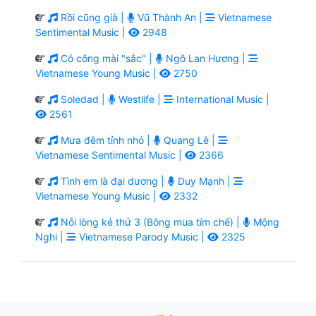
Rồi cũng già |
Vũ Thành An |
Vietnamese
Sentimental Music |
2948
Có công mài "sắc" |
Ngô Lan Hương |
Vietnamese Young Music |
2750
Soledad |
Westlife |
International Music |
2561
Mưa đêm tỉnh nhỏ |
Quang Lê |
Vietnamese Sentimental Music |
2366
Tình em là đại dương |
Duy Mạnh |
Vietnamese Young Music |
2332
Nỗi lòng kẻ thứ 3 (Bông mua tím chế) |
Mộng
Nghi |
Vietnamese Parody Music |
2325