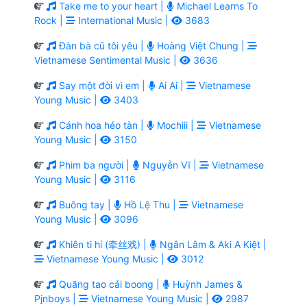
Take me to your heart |
Michael Learns To
Rock |
International Music |
3683
Đàn bà cũ tôi yêu |
Hoàng Việt Chung |
Vietnamese Sentimental Music |
3636
Say một đời vì em |
Ai Ai |
Vietnamese
Young Music |
3403
Cánh hoa héo tàn |
Mochiii |
Vietnamese
Young Music |
3150
Phim ba người |
Nguyễn Vĩ |
Vietnamese
Young Music |
3116
Buông tay |
Hồ Lệ Thu |
Vietnamese
Young Music |
3096
Khiên ti hí (牵丝戏) |
Ngân Lâm & Aki A Kiệt |
Vietnamese Young Music |
3012
Quăng tao cái boong |
Huỳnh James &
Pjnboys |
Vietnamese Young Music |
2987