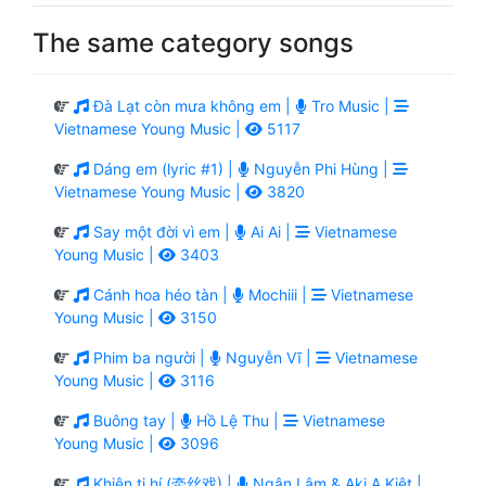
The same category songs
Đà Lạt còn mưa không em |
Tro Music |
Vietnamese Young Music |
5117
Dáng em (lyric #1) |
Nguyễn Phi Hùng |
Vietnamese Young Music |
3820
Say một đời vì em |
Ai Ai |
Vietnamese
Young Music |
3403
Cánh hoa héo tàn |
Mochiii |
Vietnamese
Young Music |
3150
Phim ba người |
Nguyễn Vĩ |
Vietnamese
Young Music |
3116
Buông tay |
Hồ Lệ Thu |
Vietnamese
Young Music |
3096
Khiên ti hí (牵丝戏) |
Ngân Lâm & Aki A Kiệt |