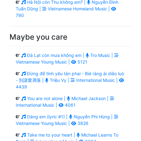
Hà Nội còn Thu không em? |
Nguyễn Đình
Tuấn Dũng |
Vietnamese Homeland Music |
790
Maybe you care
Đà Lạt còn mưa không em |
Tro Music |
Vietnamese Young Music |
5121
Đừng để tình yêu tàn phai - Bié ràng ài diāo luò
- 別讓愛凋落 |
Triệu Vy |
International Music |
4439
You are not alone |
Michael Jackson |
International Music |
4061
Dáng em (lyric #1) |
Nguyễn Phi Hùng |
Vietnamese Young Music |
3826
Take me to your heart |
Michael Learns To