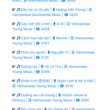
Rock |
International Music |
3694
Đàn bà cũ tôi yêu |
Hoàng Việt Chung |
Vietnamese Sentimental Music |
3645
Say một đời vì em |
Ai Ai |
Vietnamese
Young Music |
3408
Cánh hoa héo tàn |
Mochiii |
Vietnamese
Young Music |
3163
Phim ba người |
Nguyễn Vĩ |
Vietnamese
Young Music |
3120
Buông tay |
Hồ Lệ Thu |
Vietnamese
Young Music |
3099
Khiên ti hí (牵丝戏) |
Ngân Lâm & Aki A Kiệt |
Vietnamese Young Music |
3016
Quăng tao cái boong |
Huỳnh James &
Pjnboys |
Vietnamese Young Music |
2990
Rồi cũng già |
Vũ Thành An |
Vietnamese