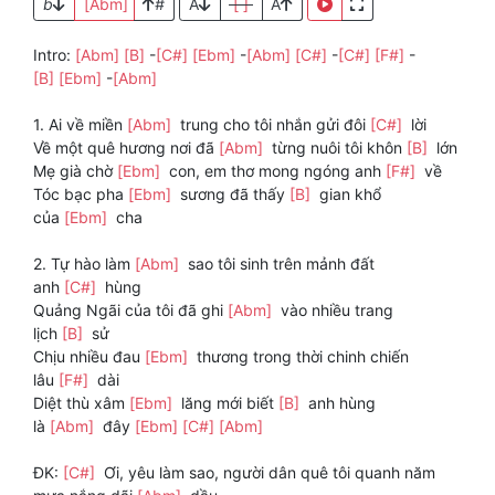
b
[Abm]
#
A
[ ]
A
Intro:
[Abm]
[B]
-
[C#]
[Ebm]
-
[Abm]
[C#]
-
[C#]
[F#]
-
[B]
[Ebm]
-
[Abm]
1. Ai về miền
[Abm]
trung cho tôi nhắn gửi đôi
[C#]
lời
Về một quê hương nơi đã
[Abm]
từng nuôi tôi khôn
[B]
lớn
Mẹ già chờ
[Ebm]
con, em thơ mong ngóng anh
[F#]
về
Tóc bạc pha
[Ebm]
sương đã thấy
[B]
gian khổ
của
[Ebm]
cha
2. Tự hào làm
[Abm]
sao tôi sinh trên mảnh đất
anh
[C#]
hùng
Quảng Ngãi của tôi đã ghi
[Abm]
vào nhiều trang
lịch
[B]
sử
Chịu nhiều đau
[Ebm]
thương trong thời chinh chiến
lâu
[F#]
dài
Diệt thù xâm
[Ebm]
lăng mới biết
[B]
anh hùng
là
[Abm]
đây
[Ebm]
[C#]
[Abm]
ĐK:
[C#]
Ơi, yêu làm sao, người dân quê tôi quanh năm