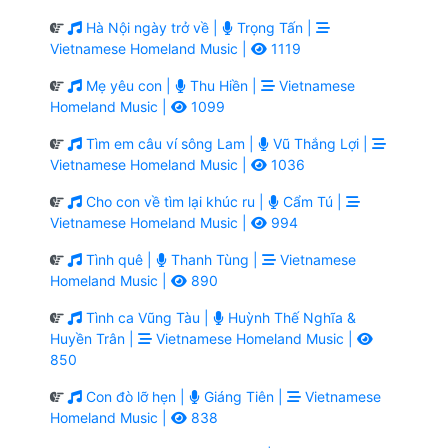
Hà Nội ngày trở về |
Trọng Tấn |
Vietnamese Homeland Music |
1119
Mẹ yêu con |
Thu Hiền |
Vietnamese
Homeland Music |
1099
Tìm em câu ví sông Lam |
Vũ Thắng Lợi |
Vietnamese Homeland Music |
1036
Cho con về tìm lại khúc ru |
Cẩm Tú |
Vietnamese Homeland Music |
994
Tình quê |
Thanh Tùng |
Vietnamese
Homeland Music |
890
Tình ca Vũng Tàu |
Huỳnh Thế Nghĩa &
Huyền Trân |
Vietnamese Homeland Music |
850
Con đò lỡ hẹn |
Giáng Tiên |
Vietnamese
Homeland Music |
838