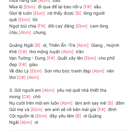
mưa nắng dãi
[Abm]
dầu
Mùa lũ
[Ebm]
đi qua để lại bao nỗi u
[F#]
sầu
Giọt lệ tuôn
[Ebm]
rơi thấy được
[B]
lòng người
quê
[Ebm]
tôi
Ngọt bùi chia
[F#]
đôi cay đắng
[Ebm]
cam lòng
chịu
[Abm]
chung
Quảng Ngãi
[B]
ơi, Thiên Ấn -Trà
[Abm]
Giang , Huỳnh
Khê
[C#]
thơ mộng tuyệt
[Abm]
trần
Vạn Tường - Dung
[F#]
Quất xây lên
[Ebm]
cho phố
đẹp
[F#]
giàu
Về đảo Lý
[Ebm]
Sơn như bức tranh đẹp
[Abm]
nên
thơ
[C#]
[Abm]
3. Gửi người em
[Abm]
yêu nơi quê nhà thiết tha
mong
[C#]
chờ
Nụ cười trên môi em luôn
[Abm]
làm anh say mê
[B]
đắm
Gửi mẹ và
[Ebm]
em anh sẽ về bên mái gia
[F#]
đình
Cội nguồn là
[Ebm]
đây yêu lắm
[B]
ơi Quảng
Ngãi
[Abm]
ơi