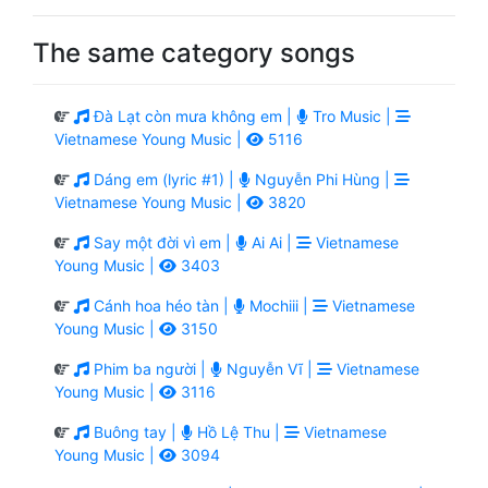
The same category songs
Đà Lạt còn mưa không em |
Tro Music |
Vietnamese Young Music |
5116
Dáng em (lyric #1) |
Nguyễn Phi Hùng |
Vietnamese Young Music |
3820
Say một đời vì em |
Ai Ai |
Vietnamese
Young Music |
3403
Cánh hoa héo tàn |
Mochiii |
Vietnamese
Young Music |
3150
Phim ba người |
Nguyễn Vĩ |
Vietnamese
Young Music |
3116
Buông tay |
Hồ Lệ Thu |
Vietnamese
Young Music |
3094