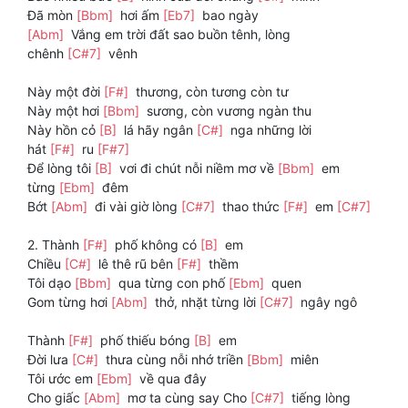
Đã mòn
[Bbm]
hơi ấm
[Eb7]
bao ngày
[Abm]
Vắng em trời đất sao buồn tênh, lòng
chênh
[C#7]
vênh
Này một đời
[F#]
thương, còn tương còn tư
Này một hơi
[Bbm]
sương, còn vương ngàn thu
Này hồn cỏ
[B]
lá hãy ngân
[C#]
nga những lời
hát
[F#]
ru
[F#7]
Để lòng tôi
[B]
vơi đi chút nỗi niềm mơ về
[Bbm]
em
từng
[Ebm]
đêm
Bớt
[Abm]
đi vài giờ lòng
[C#7]
thao thức
[F#]
em
[C#7]
2. Thành
[F#]
phố không có
[B]
em
Chiều
[C#]
lê thê rũ bên
[F#]
thềm
Tôi dạo
[Bbm]
qua từng con phố
[Ebm]
quen
Gom từng hơi
[Abm]
thở, nhặt từng lời
[C#7]
ngây ngô
Thành
[F#]
phố thiếu bóng
[B]
em
Đời lưa
[C#]
thưa cùng nỗi nhớ triền
[Bbm]
miên
Tôi ước em
[Ebm]
về qua đây
Cho giấc
[Abm]
mơ ta cùng say Cho
[C#7]
tiếng lòng