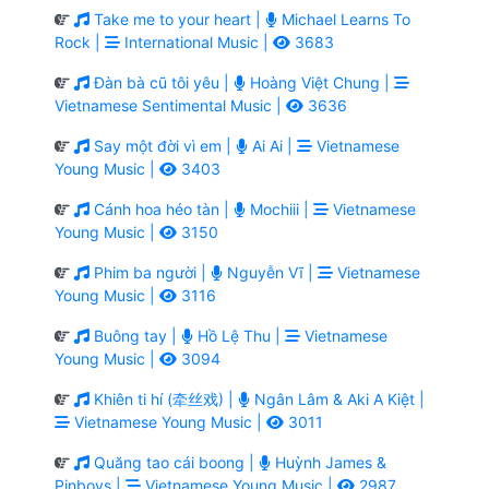
Take me to your heart |
Michael Learns To
Rock |
International Music |
3683
Đàn bà cũ tôi yêu |
Hoàng Việt Chung |
Vietnamese Sentimental Music |
3636
Say một đời vì em |
Ai Ai |
Vietnamese
Young Music |
3403
Cánh hoa héo tàn |
Mochiii |
Vietnamese
Young Music |
3150
Phim ba người |
Nguyễn Vĩ |
Vietnamese
Young Music |
3116
Buông tay |
Hồ Lệ Thu |
Vietnamese
Young Music |
3094
Khiên ti hí (牵丝戏) |
Ngân Lâm & Aki A Kiệt |
Vietnamese Young Music |
3011
Quăng tao cái boong |
Huỳnh James &
Pjnboys |
Vietnamese Young Music |
2987