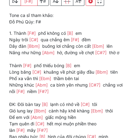
b
[F#]
#
A
[ ]
A
Tone ca sĩ tham khảo:
Đỗ Phú Qúy: F#
1. Thành
[F#]
phố không có
[B]
em
Ngày trôi
[C#]
qua chẳng êm
[F#]
đềm
Dây đàn
[Bbm]
buông lơi chẳng còn cất
[Ebm]
lên
Nắng như hững
[Abm]
hờ, đường về chợt
[C#7]
thờ ơ
Thành
[F#]
phố thiếu bóng
[B]
em
Lòng bâng
[C#]
khuâng về phút giây đầu
[Bbm]
tiên
Phố xa vẫn thì
[Ebm]
thầm bên tai
Những khúc
[Abm]
ca bình yên nhưng
[C#7]
chẳng vơi
nỗi
[F#]
niềm
[F#7]
ĐK: Đôi bàn tay
[B]
lạnh có nhớ về
[C#]
tôi
Gió lung lay
[Bbm]
cành hãy khẽ khàng
[Ebm]
thôi
Để em với
[Abm]
giấc mộng hiền
Tạm quên đi
[C#]
hết mọi muộn phiền theo
làn
[F#]
mây
[F#7]
Bao nhiêu bức
[B]
hình của đôi chúng
[C#]
mình