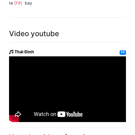
ta
[F#]
bay
Video youtube
Thái Đinh
F#