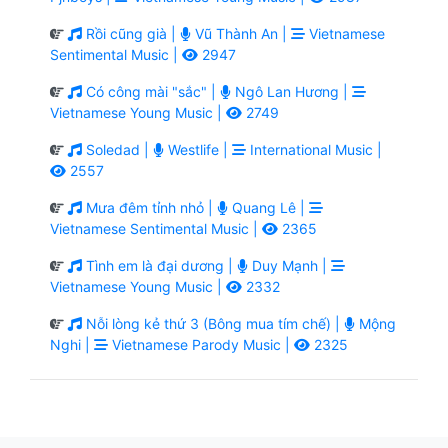
Rồi cũng già |
Vũ Thành An |
Vietnamese
Sentimental Music |
2947
Có công mài "sắc" |
Ngô Lan Hương |
Vietnamese Young Music |
2749
Soledad |
Westlife |
International Music |
2557
Mưa đêm tỉnh nhỏ |
Quang Lê |
Vietnamese Sentimental Music |
2365
Tình em là đại dương |
Duy Mạnh |
Vietnamese Young Music |
2332
Nỗi lòng kẻ thứ 3 (Bông mua tím chế) |
Mộng
Nghi |
Vietnamese Parody Music |
2325