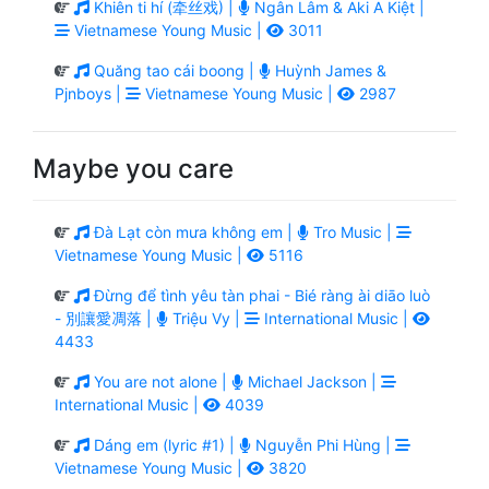
Khiên ti hí (牵丝戏) |
Ngân Lâm & Aki A Kiệt |
Vietnamese Young Music |
3011
Quăng tao cái boong |
Huỳnh James &
Pjnboys |
Vietnamese Young Music |
2987
Maybe you care
Đà Lạt còn mưa không em |
Tro Music |
Vietnamese Young Music |
5116
Đừng để tình yêu tàn phai - Bié ràng ài diāo luò
- 別讓愛凋落 |
Triệu Vy |
International Music |
4433
You are not alone |
Michael Jackson |
International Music |
4039
Dáng em (lyric #1) |
Nguyễn Phi Hùng |
Vietnamese Young Music |
3820