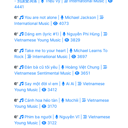
- 別讓愛凋落 |
Triệu Vy |
International Music |
4441
You are not alone |
Michael Jackson |
International Music |
4073
Dáng em (lyric #1) |
Nguyễn Phi Hùng |
Vietnamese Young Music |
3829
Take me to your heart |
Michael Learns To
Rock |
International Music |
3697
Đàn bà cũ tôi yêu |
Hoàng Việt Chung |
Vietnamese Sentimental Music |
3651
Say một đời vì em |
Ai Ai |
Vietnamese
Young Music |
3412
Cánh hoa héo tàn |
Mochiii |
Vietnamese
Young Music |
3170
Phim ba người |
Nguyễn Vĩ |
Vietnamese
Young Music |
3122