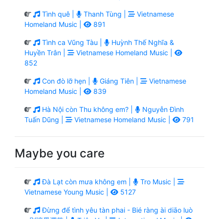
Tình quê |
Thanh Tùng |
Vietnamese
Homeland Music |
891
Tình ca Vũng Tàu |
Huỳnh Thế Nghĩa &
Huyền Trân |
Vietnamese Homeland Music |
852
Con đò lỡ hẹn |
Giáng Tiên |
Vietnamese
Homeland Music |
839
Hà Nội còn Thu không em? |
Nguyễn Đình
Tuấn Dũng |
Vietnamese Homeland Music |
791
Maybe you care
Đà Lạt còn mưa không em |
Tro Music |
Vietnamese Young Music |
5127
Đừng để tình yêu tàn phai - Bié ràng ài diāo luò