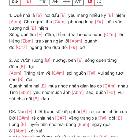
b
[B]
#
A
[ ]
A
1. Quê nhà là
[B]
nơi dấu
[E]
yêu mang nhiều kỷ
[B]
niệm
[Abm]
Cho người tha
[C#m]
phương lòng
[F#]
luôn vấn
vương nổi
[B]
niềm
Sông quê êm
[E]
đềm, thềm dừa lao xao nước
[C#m]
lên
Hàng
[Ebm]
tre xanh ngăn lối
[Abm]
quanh
đò
[C#7]
ngang đón đưa đôi
[F#]
bờ
2. Ao vườn ruộng
[B]
nương, bến
[E]
sông quen từng
đêm
[B]
đợi
[Abm]
Trăng rằm về
[C#m]
soi nguồn
[F#]
vui sáng tươi
cho
[B]
đời
Quanh năm hai
[E]
mùa nhọc nhằn gian lao có
[C#m]
nhau
Tình
[Ebm]
yêu như muôn ánh
[Abm]
sao, buồn
[F#]
vui
sớt chia nổi
[B]
đau
ĐK: Nào
[E]
biết trước số kiếp phải
[B]
rời xa nơi chốn xưa
Đời
[C#m]
rẽ chia nên
[C#7]
vầng trăng xẻ
[F#]
đôi
[B]
Lòng
[E]
luyến tiếc nhớ mãi bóng
[Ebm]
ngày qua
ôi
[Abm]
xót xa!