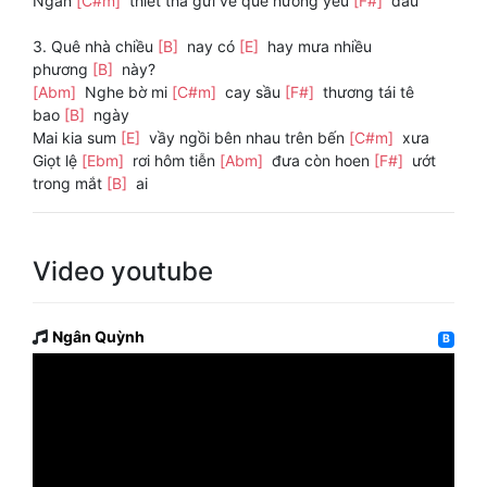
Ngàn
[C#m]
thiết tha gửi về quê hương yêu
[F#]
dấu
3. Quê nhà chiều
[B]
nay có
[E]
hay mưa nhiều
phương
[B]
này?
[Abm]
Nghe bờ mi
[C#m]
cay sầu
[F#]
thương tái tê
bao
[B]
ngày
Mai kia sum
[E]
vầy ngồi bên nhau trên bến
[C#m]
xưa
Giọt lệ
[Ebm]
rơi hôm tiễn
[Abm]
đưa còn hoen
[F#]
ướt
trong mắt
[B]
ai
Video youtube
Ngân Quỳnh
B