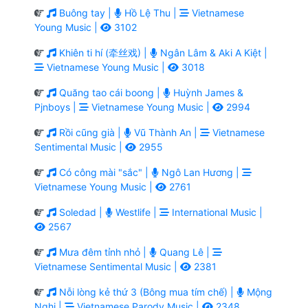
Buông tay |
Hồ Lệ Thu |
Vietnamese
Young Music |
3102
Khiên ti hí (牵丝戏) |
Ngân Lâm & Aki A Kiệt |
Vietnamese Young Music |
3018
Quăng tao cái boong |
Huỳnh James &
Pjnboys |
Vietnamese Young Music |
2994
Rồi cũng già |
Vũ Thành An |
Vietnamese
Sentimental Music |
2955
Có công mài "sắc" |
Ngô Lan Hương |
Vietnamese Young Music |
2761
Soledad |
Westlife |
International Music |
2567
Mưa đêm tỉnh nhỏ |
Quang Lê |
Vietnamese Sentimental Music |
2381
Nỗi lòng kẻ thứ 3 (Bông mua tím chế) |
Mộng
Nghi |
Vietnamese Parody Music |
2348