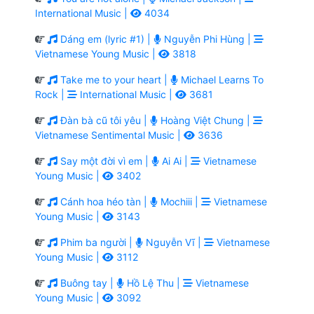
International Music |
4034
Dáng em (lyric #1) |
Nguyễn Phi Hùng |
Vietnamese Young Music |
3818
Take me to your heart |
Michael Learns To
Rock |
International Music |
3681
Đàn bà cũ tôi yêu |
Hoàng Việt Chung |
Vietnamese Sentimental Music |
3636
Say một đời vì em |
Ai Ai |
Vietnamese
Young Music |
3402
Cánh hoa héo tàn |
Mochiii |
Vietnamese
Young Music |
3143
Phim ba người |
Nguyễn Vĩ |
Vietnamese
Young Music |
3112
Buông tay |
Hồ Lệ Thu |
Vietnamese
Young Music |
3092