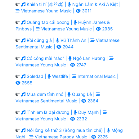
Khiên ti hí (牵丝戏) |
Ngân Lâm & Aki A Kiệt |
Vietnamese Young Music |
3011
Quăng tao cái boong |
Huỳnh James &
Pjnboys |
Vietnamese Young Music |
2985
Rồi cũng già |
Vũ Thành An |
Vietnamese
Sentimental Music |
2944
Có công mài "sắc" |
Ngô Lan Hương |
Vietnamese Young Music |
2747
Soledad |
Westlife |
International Music |
2555
Mưa đêm tỉnh nhỏ |
Quang Lê |
Vietnamese Sentimental Music |
2364
Tình em là đại dương |
Duy Mạnh |
Vietnamese Young Music |
2332
Nỗi lòng kẻ thứ 3 (Bông mua tím chế) |
Mộng
Nghi |
Vietnamese Parody Music |
2325