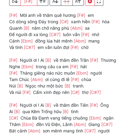
b
[F#]
#
A
[ ]
A
[F#]
Mời anh về thăm quê hương
[F#]
em
Có dòng sông Đáy trong
[C#]
xanh hiền
[F#]
hòa
Quanh
[B]
năm chở năng phù
[Abm]
sa
Để người đi xa lòng
[C#7]
luôn vẫn
[F#]
nhớ
Cánh
[Ebm]
đồng lúa hát mênh
[Abm]
mang
Và tình
[C#7]
em vẫn luôn đợi
[F#]
chờ
[F#]
Người ơi ! Ai
[B]
về thăm đền Trần
[F#]
Thương
Nghe
[Ebm]
trong câu ca em
[F#]
hát
[F#]
Tháng giêng náo nức muôn
[Ebm]
người
Tam Chúc
[Abm]
ơi cùng đi lễ
[F#]
chùa
Núi
[B]
Ngọc như một bức
[B]
tranh.
Và núi
[F#]
Cấm xinh đẹp nên
[C#]
thơ
[C#7]
[F#]
Người ơi ! Ai
[B]
về thăm đền Tiên
[F#]
Ông
Ai
[B]
qua Kẽm Trống hữu
[B]
tình
[C#]
Chùa Bà Đanh vang tiếng chuông
[Ebm]
ngân
Thăm
[Ebm]
đền Vũ Điện, Lãnh
[Abm]
Giang
[C#7]
Bát cảnh
[Abm]
sơn mênh mang tình
[C#7]
người