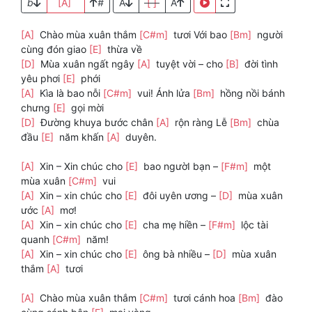
b
[A]
#
A
[ ]
A
[A]
Chào mùa xuân thắm
[C#m]
tươi Với bao
[Bm]
người
cùng đón giao
[E]
thừa về
[D]
Mùa xuân ngất ngây
[A]
tuyệt vời – cho
[B]
đời tình
yêu phơi
[E]
phới
[A]
Kìa là bao nỗi
[C#m]
vui! Ánh lửa
[Bm]
hồng nồi bánh
chưng
[E]
gọi mời
[D]
Đường khuya bước chân
[A]
rộn ràng Lễ
[Bm]
chùa
đầu
[E]
năm khấn
[A]
duyên.
[A]
Xin – Xin chúc cho
[E]
bao ngườI bạn –
[F#m]
một
mùa xuân
[C#m]
vui
[A]
Xin – xin chúc cho
[E]
đôi uyên ương –
[D]
mùa xuân
ước
[A]
mơ!
[A]
Xin – xin chúc cho
[E]
cha mẹ hiền –
[F#m]
lộc tài
quanh
[C#m]
năm!
[A]
Xin – xin chúc cho
[E]
ông bà nhiều –
[D]
mùa xuân
thắm
[A]
tươi
[A]
Chào mùa xuân thắm
[C#m]
tươi cánh hoa
[Bm]
đào