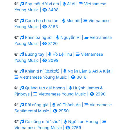
Say một đời vì em |
Ai Ai |
Vietnamese
Young Music |
3408
Cánh hoa héo tàn |
Mochiii |
Vietnamese
Young Music |
3163
Phim ba người |
Nguyễn Vĩ |
Vietnamese
Young Music |
3120
Buông tay |
Hồ Lệ Thu |
Vietnamese
Young Music |
3099
Khiên ti hí (牵丝戏) |
Ngân Lâm & Aki A Kiệt |
Vietnamese Young Music |
3016
Quăng tao cái boong |
Huỳnh James &
Pjnboys |
Vietnamese Young Music |
2990
Rồi cũng già |
Vũ Thành An |
Vietnamese
Sentimental Music |
2950
Có công mài "sắc" |
Ngô Lan Hương |
Vietnamese Young Music |
2759