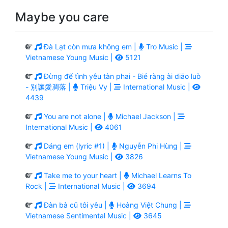
Maybe you care
Đà Lạt còn mưa không em |
Tro Music |
Vietnamese Young Music |
5121
Đừng để tình yêu tàn phai - Bié ràng ài diāo luò
- 別讓愛凋落 |
Triệu Vy |
International Music |
4439
You are not alone |
Michael Jackson |
International Music |
4061
Dáng em (lyric #1) |
Nguyễn Phi Hùng |
Vietnamese Young Music |
3826
Take me to your heart |
Michael Learns To
Rock |
International Music |
3694
Đàn bà cũ tôi yêu |
Hoàng Việt Chung |
Vietnamese Sentimental Music |
3645