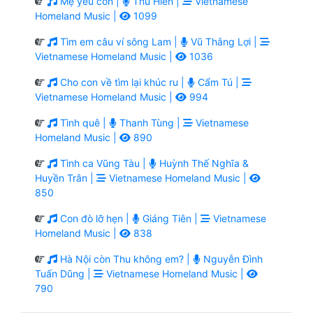
Mẹ yêu con |
Thu Hiền |
Vietnamese
Homeland Music |
1099
Tìm em câu ví sông Lam |
Vũ Thắng Lợi |
Vietnamese Homeland Music |
1036
Cho con về tìm lại khúc ru |
Cẩm Tú |
Vietnamese Homeland Music |
994
Tình quê |
Thanh Tùng |
Vietnamese
Homeland Music |
890
Tình ca Vũng Tàu |
Huỳnh Thế Nghĩa &
Huyền Trân |
Vietnamese Homeland Music |
850
Con đò lỡ hẹn |
Giáng Tiên |
Vietnamese
Homeland Music |
838
Hà Nội còn Thu không em? |
Nguyễn Đình
Tuấn Dũng |
Vietnamese Homeland Music |
790