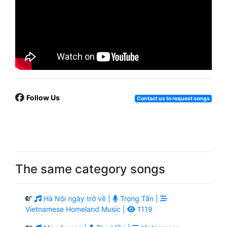
Follow Us
Contact us to request songs
The same category songs
Hà Nội ngày trở về |
Trọng Tấn |
Vietnamese Homeland Music |
1119