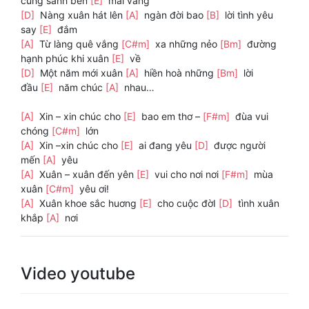
cùng sánh bên
[E]
mai vàng
[D]
Nàng xuân hát lên
[A]
ngàn đời bao
[B]
lời tình yêu
say
[E]
đắm
[A]
Từ làng quê vắng
[C#m]
xa những nẻo
[Bm]
đường
hạnh phúc khi xuân
[E]
về
[D]
Một năm mới xuân
[A]
hiền hoà những
[Bm]
lời
đầu
[E]
năm chúc
[A]
nhau…
[A]
Xin – xin chúc cho
[E]
bao em thơ –
[F#m]
đùa vui
chóng
[C#m]
lớn
[A]
Xin –xin chúc cho
[E]
ai đang yêu
[D]
được người
mến
[A]
yêu
[A]
Xuân – xuân đến yên
[E]
vui cho nơi nơi
[F#m]
mùa
xuân
[C#m]
yêu ơi!
[A]
Xuân khoe sắc huơng
[E]
cho cuộc đờI
[D]
tình xuân
khắp
[A]
nơi
Video youtube