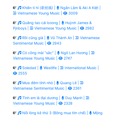
Khiên ti hí (牵丝戏) |
Ngân Lâm & Aki A Kiệt |
Vietnamese Young Music |
3009
Quăng tao cái boong |
Huỳnh James &
Pjnboys |
Vietnamese Young Music |
2982
Rồi cũng già |
Vũ Thành An |
Vietnamese
Sentimental Music |
2943
Có công mài "sắc" |
Ngô Lan Hương |
Vietnamese Young Music |
2747
Soledad |
Westlife |
International Music |
2555
Mưa đêm tỉnh nhỏ |
Quang Lê |
Vietnamese Sentimental Music |
2361
Tình em là đại dương |
Duy Mạnh |
Vietnamese Young Music |
2328
Nỗi lòng kẻ thứ 3 (Bông mua tím chế) |
Mộng