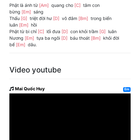
Phật là ánh từ
[Am]
quang cho
[C]
tâm con
bừng
[Em]
sáng
Thấu
[G]
triệt đời hư
[D]
vô đắm
[Bm]
trong biển
luân
[Em]
hồi
Phật từ bi chỉ
[C]
lối đưa
[D]
con khỏi trầm
[G]
luân
Nương
[Em]
tựa ba ngôi
[D]
báu thoát
[Bm]
khỏi đời
bể
[Em]
dâu.
Video youtube
Mai Quốc Huy
Em