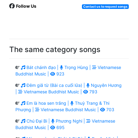
Follow Us
Contact us to request songs
The same category songs
Bát chánh đạo |
Trọng Hùng |
Vietnamese
Buddhist Music |
923
Đêm giã từ (Bài ca cuối lửa) |
Nguyên Hương
|
Vietnamese Buddhist Music |
793
Em là hoa sen trắng |
Thuỳ Trang & Thi
Phượng |
Vietnamese Buddhist Music |
703
Chú Đại Bi |
Phương Nghi |
Vietnamese
Buddhist Music |
695