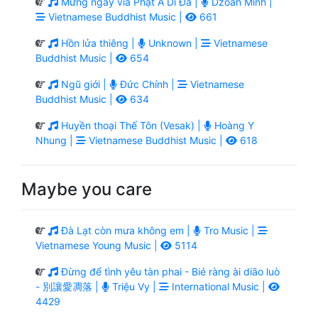
Mừng ngày vía Phật A Di Đà |
Dzoãn Minh |
Vietnamese Buddhist Music |
661
Hồn lửa thiêng |
Unknown |
Vietnamese
Buddhist Music |
654
Ngũ giới |
Đức Chính |
Vietnamese
Buddhist Music |
634
Huyền thoại Thế Tôn (Vesak) |
Hoàng Y
Nhung |
Vietnamese Buddhist Music |
618
Maybe you care
Đà Lạt còn mưa không em |
Tro Music |
Vietnamese Young Music |
5114
Đừng để tình yêu tàn phai - Bié ràng ài diāo luò
- 別讓愛凋落 |
Triệu Vy |
International Music |
4429