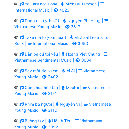
You are not alone |
Michael Jackson |
International Music |
4029
Dáng em (lyric #1) |
Nguyễn Phi Hùng |
Vietnamese Young Music |
3817
Take me to your heart |
Michael Learns To
Rock |
International Music |
3680
Đàn bà cũ tôi yêu |
Hoàng Việt Chung |
Vietnamese Sentimental Music |
3634
Say một đời vì em |
Ai Ai |
Vietnamese
Young Music |
3402
Cánh hoa héo tàn |
Mochiii |
Vietnamese
Young Music |
3141
Phim ba người |
Nguyễn Vĩ |
Vietnamese
Young Music |
3112
Buông tay |
Hồ Lệ Thu |
Vietnamese
Young Music |
3092