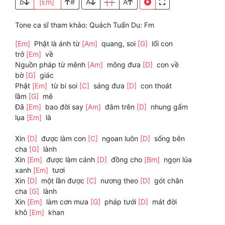
b
[Em]
#
A
[ ]
A
Tone ca sĩ tham khảo: Quách Tuấn Du: Fm
[Em]
Phật là ánh từ
[Am]
quang, soi
[G]
lối con
trở
[Em]
về
Nguồn pháp từ mênh
[Am]
mông đưa
[D]
con về
bờ
[G]
giác
Phật
[Em]
từ bi soi
[C]
sáng đưa
[D]
con thoát
lầm
[G]
mê
Đã
[Em]
bao đời say
[Am]
đắm trên
[D]
nhung gấm
lụa
[Em]
là
Xin
[D]
được làm con
[C]
ngoan luôn
[D]
sống bên
cha
[G]
lành
Xin
[Em]
được làm cánh
[D]
đồng cho
[Bm]
ngọn lúa
xanh
[Em]
tươi
Xin
[D]
một lần được
[C]
nương theo
[D]
gót chân
cha
[G]
lành
Xin
[Em]
làm cơn mưa
[G]
pháp tưới
[D]
mát đời
khô
[Em]
khan