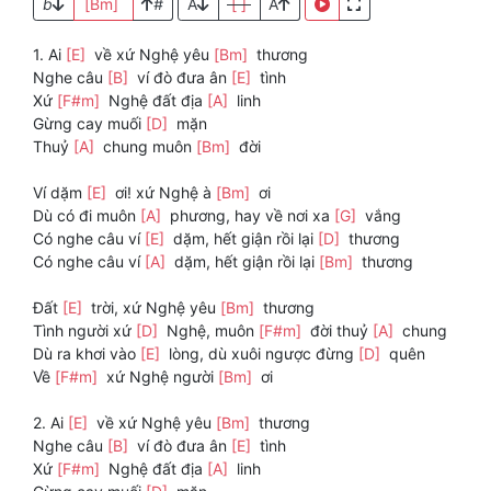
b
[Bm]
#
A
[ ]
A
1. Ai
[E]
về xứ Nghệ yêu
[Bm]
thương
Nghe câu
[B]
ví đò đưa ân
[E]
tình
Xứ
[F#m]
Nghệ đất địa
[A]
linh
Gừng cay muối
[D]
mặn
Thuỷ
[A]
chung muôn
[Bm]
đời
Ví dặm
[E]
ơi! xứ Nghệ à
[Bm]
ơi
Dù có đi muôn
[A]
phương, hay về nơi xa
[G]
vắng
Có nghe câu ví
[E]
dặm, hết giận rồi lại
[D]
thương
Có nghe câu ví
[A]
dặm, hết giận rồi lại
[Bm]
thương
Đất
[E]
trời, xứ Nghệ yêu
[Bm]
thương
Tình người xứ
[D]
Nghệ, muôn
[F#m]
đời thuỷ
[A]
chung
Dù ra khơi vào
[E]
lòng, dù xuôi ngược đừng
[D]
quên
Về
[F#m]
xứ Nghệ người
[Bm]
ơi
2. Ai
[E]
về xứ Nghệ yêu
[Bm]
thương
Nghe câu
[B]
ví đò đưa ân
[E]
tình
Xứ
[F#m]
Nghệ đất địa
[A]
linh