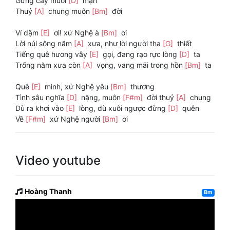
Gừng cay muối
[D]
mặn
Thuỷ
[A]
chung muôn
[Bm]
đời
Ví dặm
[E]
ơi! xứ Nghệ à
[Bm]
ơi
Lời núi sông năm
[A]
xưa, như lời người tha
[G]
thiết
Tiếng quê hương vẫy
[E]
gọi, đang rạo rực lòng
[D]
ta
Trống năm xưa còn
[A]
vọng, vang mãi trong hồn
[Bm]
ta
Quê
[E]
mình, xứ Nghệ yêu
[Bm]
thương
Tình sâu nghĩa
[D]
nặng, muôn
[F#m]
đời thuỷ
[A]
chung
Dù ra khơi vào
[E]
lòng, dù xuôi ngược đừng
[D]
quên
Về
[F#m]
xứ Nghệ người
[Bm]
ơi
Video youtube
Hoàng Thanh
Bm