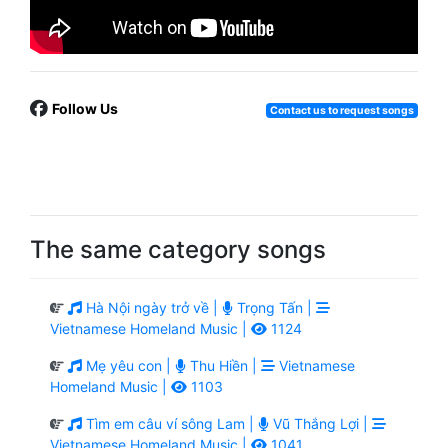
Follow Us
Contact us to request songs
The same category songs
Hà Nội ngày trở về |
Trọng Tấn |
Vietnamese Homeland Music |
1124
Mẹ yêu con |
Thu Hiền |
Vietnamese
Homeland Music |
1103
Tìm em câu ví sông Lam |
Vũ Thắng Lợi |
Vietnamese Homeland Music |
1041