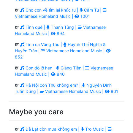
Cho con về tìm lại khúc ru |
Cẩm Tú |
Vietnamese Homeland Music |
1001
Tình quê |
Thanh Tùng |
Vietnamese
Homeland Music |
894
Tình ca Vũng Tàu |
Huỳnh Thế Nghĩa &
Huyền Trân |
Vietnamese Homeland Music |
852
Con đò lỡ hẹn |
Giáng Tiên |
Vietnamese
Homeland Music |
840
Hà Nội còn Thu không em? |
Nguyễn Đình
Tuấn Dũng |
Vietnamese Homeland Music |
801
Maybe you care
Đà Lạt còn mưa không em |
Tro Music |