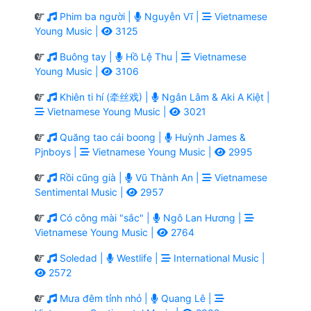
Phim ba người |
Nguyễn Vĩ |
Vietnamese
Young Music |
3125
Buông tay |
Hồ Lệ Thu |
Vietnamese
Young Music |
3106
Khiên ti hí (牵丝戏) |
Ngân Lâm & Aki A Kiệt |
Vietnamese Young Music |
3021
Quăng tao cái boong |
Huỳnh James &
Pjnboys |
Vietnamese Young Music |
2995
Rồi cũng già |
Vũ Thành An |
Vietnamese
Sentimental Music |
2957
Có công mài "sắc" |
Ngô Lan Hương |
Vietnamese Young Music |
2764
Soledad |
Westlife |
International Music |
2572
Mưa đêm tỉnh nhỏ |
Quang Lê |