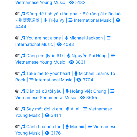
Vietnamese Young Music |
5132
Đừng để tình yêu tàn phai - Bié ràng ài diāo luò
- 別讓愛凋落 |
Triệu Vy |
International Music |
4444
You are not alone |
Michael Jackson |
International Music |
4093
Dáng em (lyric #1) |
Nguyễn Phi Hùng |
Vietnamese Young Music |
3831
Take me to your heart |
Michael Learns To
Rock |
International Music |
3704
Đàn bà cũ tôi yêu |
Hoàng Việt Chung |
Vietnamese Sentimental Music |
3655
Say một đời vì em |
Ai Ai |
Vietnamese
Young Music |
3414
Cánh hoa héo tàn |
Mochiii |
Vietnamese
Young Music |
3176