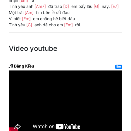
nhận
[Em]
ra
Tình yêu anh
[Am7]
đã trao
[D]
em bấy lâu
[G]
nay.
[E7]
Một trái
[Am]
tim bên lề rất đau
Vì biết
[Em]
em chẳng hề biết đâu
Tình yêu
[C]
anh đã cho em
[Em]
rồi.
Video youtube
Bằng Kiều
Em