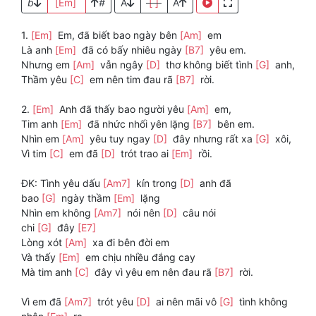
b
[Em]
#
A
[ ]
A
1.
[Em]
Em, đã biết bao ngày bên
[Am]
em
Là anh
[Em]
đã có bấy nhiêu ngày
[B7]
yêu em.
Nhưng em
[Am]
vẫn ngây
[D]
thơ không biết tình
[G]
anh,
Thầm yêu
[C]
em nên tim đau rã
[B7]
rời.
2.
[Em]
Anh đã thấy bao người yêu
[Am]
em,
Tim anh
[Em]
đã nhức nhối yên lặng
[B7]
bên em.
Nhìn em
[Am]
yêu tuy ngay
[D]
đây nhưng rất xa
[G]
xôi,
Vì tim
[C]
em đã
[D]
trót trao ai
[Em]
rồi.
ĐK: Tình yêu dấu
[Am7]
kín trong
[D]
anh đã
bao
[G]
ngày thầm
[Em]
lặng
Nhìn em không
[Am7]
nói nên
[D]
câu nói
chi
[G]
đây
[E7]
Lòng xót
[Am]
xa đi bên đời em
Và thấy
[Em]
em chịu nhiều đắng cay
Mà tim anh
[C]
đây vì yêu em nên đau rã
[B7]
rời.
Vì em đã
[Am7]
trót yêu
[D]
ai nên mãi vô
[G]
tình không