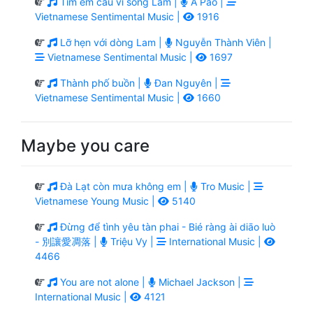
Tìm em câu ví sông Lam |
A Páo |
Vietnamese Sentimental Music |
1916
Lỡ hẹn với dòng Lam |
Nguyễn Thành Viên |
Vietnamese Sentimental Music |
1697
Thành phố buồn |
Đan Nguyên |
Vietnamese Sentimental Music |
1660
Maybe you care
Đà Lạt còn mưa không em |
Tro Music |
Vietnamese Young Music |
5140
Đừng để tình yêu tàn phai - Bié ràng ài diāo luò
- 別讓愛凋落 |
Triệu Vy |
International Music |
4466
You are not alone |
Michael Jackson |
International Music |
4121