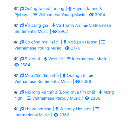
Quăng tao cái boong |
Huỳnh James &
Pjnboys |
Vietnamese Young Music |
3004
Rồi cũng già |
Vũ Thành An |
Vietnamese
Sentimental Music |
2967
Có công mài "sắc" |
Ngô Lan Hương |
Vietnamese Young Music |
2776
Soledad |
Westlife |
International Music |
2584
Mưa đêm tỉnh nhỏ |
Quang Lê |
Vietnamese Sentimental Music |
2389
Nỗi lòng kẻ thứ 3 (Bông mua tím chế) |
Mộng
Nghi |
Vietnamese Parody Music |
2369
I have nothing |
Whitney Houston |
International Music |
2366