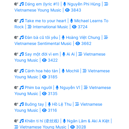
Dáng em (lyric #1) |
Nguyễn Phi Hùng |
Vietnamese Young Music |
3843
Take me to your heart |
Michael Learns To
Rock |
International Music |
3724
Đàn bà cũ tôi yêu |
Hoàng Việt Chung |
Vietnamese Sentimental Music |
3662
Say một đời vì em |
Ai Ai |
Vietnamese
Young Music |
3422
Cánh hoa héo tàn |
Mochiii |
Vietnamese
Young Music |
3185
Phim ba người |
Nguyễn Vĩ |
Vietnamese
Young Music |
3135
Buông tay |
Hồ Lệ Thu |
Vietnamese
Young Music |
3116
Khiên ti hí (牵丝戏) |
Ngân Lâm & Aki A Kiệt |
Vietnamese Young Music |
3028