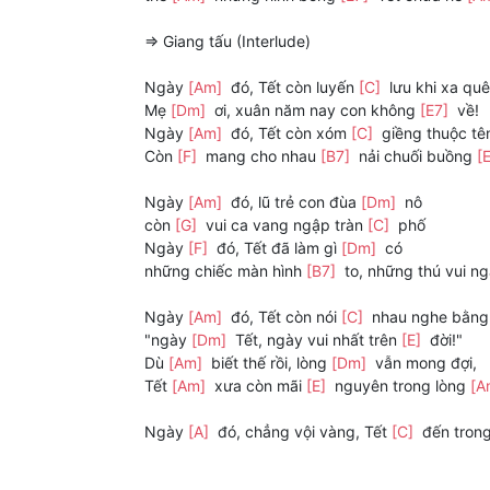
=> Giang tấu (Interlude)
Ngày
[Am]
đó, Tết còn luyến
[C]
lưu khi xa quê
Mẹ
[Dm]
ơi, xuân năm nay con không
[E7]
về!
Ngày
[Am]
đó, Tết còn xóm
[C]
giềng thuộc tê
Còn
[F]
mang cho nhau
[B7]
nải chuối buồng
[
Ngày
[Am]
đó, lũ trẻ con đùa
[Dm]
nô
còn
[G]
vui ca vang ngập tràn
[C]
phố
Ngày
[F]
đó, Tết đã làm gì
[Dm]
có
những chiếc màn hình
[B7]
to, những thú vui n
Ngày
[Am]
đó, Tết còn nói
[C]
nhau nghe bằng l
"ngày
[Dm]
Tết, ngày vui nhất trên
[E]
đời!"
Dù
[Am]
biết thế rồi, lòng
[Dm]
vẫn mong đợi,
Tết
[Am]
xưa còn mãi
[E]
nguyên trong lòng
[A
Ngày
[A]
đó, chẳng vội vàng, Tết
[C]
đến trong