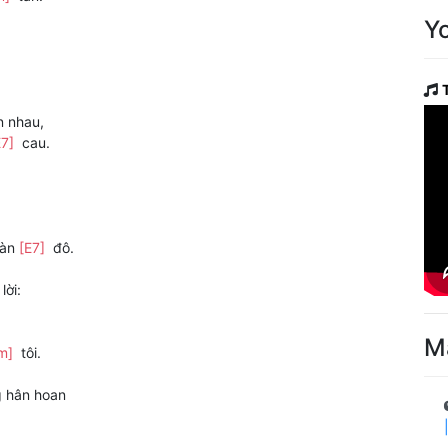
Y
n nhau,
E7]
cau.
gàn
[E7]
đô.
ời:
M
m]
tôi.
 hân hoan