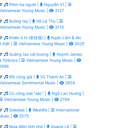
Phim ba người |
Nguyễn Vĩ |
Vietnamese Young Music |
3127
Buông tay |
Hồ Lệ Thu |
Vietnamese Young Music |
3110
Khiên ti hí (牵丝戏) |
Ngân Lâm & Aki
A Kiệt |
Vietnamese Young Music |
3025
Quăng tao cái boong |
Huỳnh James
& Pjnboys |
Vietnamese Young Music |
2996
Rồi cũng già |
Vũ Thành An |
Vietnamese Sentimental Music |
2959
Có công mài "sắc" |
Ngô Lan Hương |
Vietnamese Young Music |
2769
Soledad |
Westlife |
International
Music |
2575
Mưa đêm tỉnh nhỏ |
Quang Lê |