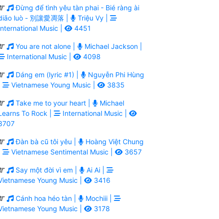
Đừng để tình yêu tàn phai - Bié ràng ài
diāo luò - 別讓愛凋落 |
Triệu Vy |
International Music |
4451
You are not alone |
Michael Jackson |
International Music |
4098
Dáng em (lyric #1) |
Nguyễn Phi Hùng
|
Vietnamese Young Music |
3835
Take me to your heart |
Michael
Learns To Rock |
International Music |
3707
Đàn bà cũ tôi yêu |
Hoàng Việt Chung
|
Vietnamese Sentimental Music |
3657
Say một đời vì em |
Ai Ai |
Vietnamese Young Music |
3416
Cánh hoa héo tàn |
Mochiii |
Vietnamese Young Music |
3178