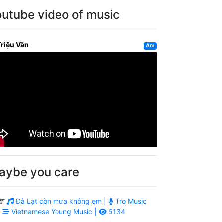
outube video of music
Triệu Vân
Am
aybe you care
Đà Lạt còn mưa không em |
Tro Music
|
Vietnamese Young Music |
5134