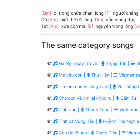
[Dm]
đi trong chứa chan, lòng
[F]
người chẳng 
Dù
[Am]
biết thế rồi lòng
[Dm]
vẫn mong đợi,
Tết
[Am]
xưa còn mãi
[E]
nguyên trong lòng
[A
The same category songs
Hà Nội ngày trở về |
Trọng Tấn |
Vi
Mẹ yêu con |
Thu Hiền |
Vietnames
Tìm em câu ví sông Lam |
Vũ Thắng L
Cho con về tìm lại khúc ru |
Cẩm Tú |
Tình quê |
Thanh Tùng |
Vietnames
Tình ca Vũng Tàu |
Huỳnh Thế Nghĩa 
Con đò lỡ hẹn |
Giáng Tiên |
Vietn