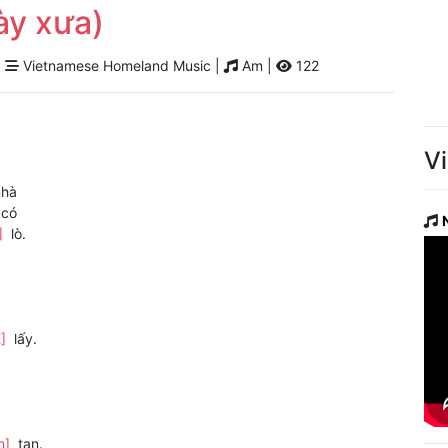
ày xưa)
|
Vietnamese Homeland Music |
Am |
122
V
hà
 có
]
lò.
E]
lấy.
m]
tan.