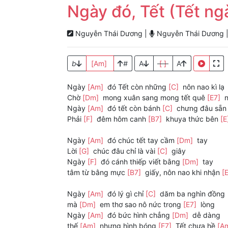
Ngày đó, Tết (Tết ng
Nguyễn Thái Dương |
Nguyễn Thái Dương 
b
[Am]
#
A
[ ]
A
Ngày
[Am]
đó Tết còn những
[C]
nôn nao kì lạ
Chờ
[Dm]
mong xuân sang mong tết quê
[E7]
n
Ngày
[Am]
đó tết còn bánh
[C]
chưng đâu sẵn
Phải
[F]
đêm hôm canh
[B7]
khuya thức bên
[E
Ngày
[Am]
đó chúc tết tay cầm
[Dm]
tay
Lời
[G]
chúc đâu chỉ là vài
[C]
giây
Ngày
[F]
đó cánh thiếp viết bằng
[Dm]
tay
tâm từ bằng mực
[B7]
giấy, nôn nao khi nhận
[
Ngày
[Am]
đó lý gì chỉ
[C]
dăm ba nghìn đồng
mà
[Dm]
em thơ sao nô nức trong
[E7]
lòng
Ngày
[Am]
đó bức hình chẳng
[Dm]
dễ dàng
thế
[Am]
nhưng hình bóng
[E7]
Tết chưa hề
[A