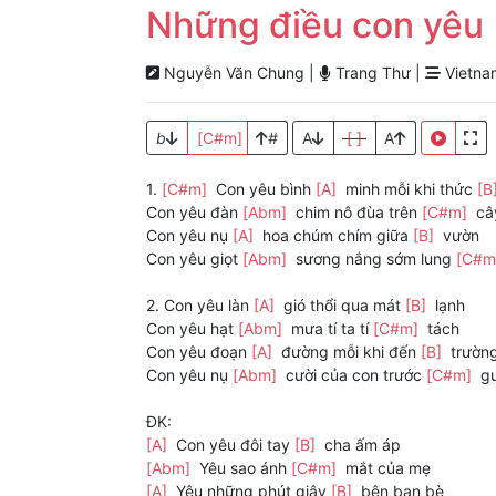
Những điều con yêu
Nguyễn Văn Chung |
Trang Thư |
Vietnam
b
[C#m]
#
A
[ ]
A
1.
[C#m]
Con yêu bình
[A]
minh mỗi khi thức
[B
Con yêu đàn
[Abm]
chim nô đùa trên
[C#m]
câ
Con yêu nụ
[A]
hoa chúm chím giữa
[B]
vườn
Con yêu giọt
[Abm]
sương nắng sớm lung
[C#m
2. Con yêu làn
[A]
gió thổi qua mát
[B]
lạnh
Con yêu hạt
[Abm]
mưa tí ta tí
[C#m]
tách
Con yêu đoạn
[A]
đường mỗi khi đến
[B]
trườn
Con yêu nụ
[Abm]
cười của con trước
[C#m]
gư
ĐK:
[A]
Con yêu đôi tay
[B]
cha ấm áp
[Abm]
Yêu sao ánh
[C#m]
mắt của mẹ
[A]
Yêu những phút giây
[B]
bên bạn bè