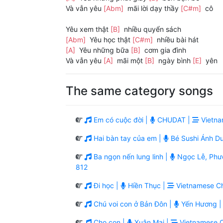
Và vẫn yêu
[Abm]
mãi lời dạy thầy
[C#m]
cô
Yêu xem thật
[B]
nhiều quyển sách
[Abm]
Yêu học thật
[C#m]
nhiều bài hát
[A]
Yêu những bữa
[B]
cơm gia đình
Và vẫn yêu
[A]
mãi một
[B]
ngày bình
[E]
yên
The same category songs
Em có cuộc đời |
CHUDAT |
Vietna
Hai bàn tay của em |
Bé Sushi Ánh D
Ba ngọn nến lung linh |
Ngọc Lễ, Phư
812
Đi học |
Hiền Thục |
Vietnamese Chi
Chú voi con ở Bản Đôn |
Yến Hương 
Cho con |
Xuân Mai |
Vietnamese Ch