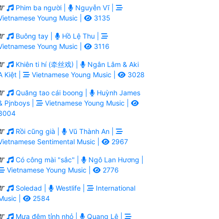
Phim ba người |
Nguyễn Vĩ |
Vietnamese Young Music |
3135
Buông tay |
Hồ Lệ Thu |
Vietnamese Young Music |
3116
Khiên ti hí (牵丝戏) |
Ngân Lâm & Aki
A Kiệt |
Vietnamese Young Music |
3028
Quăng tao cái boong |
Huỳnh James
& Pjnboys |
Vietnamese Young Music |
3004
Rồi cũng già |
Vũ Thành An |
Vietnamese Sentimental Music |
2967
Có công mài "sắc" |
Ngô Lan Hương |
Vietnamese Young Music |
2776
Soledad |
Westlife |
International
Music |
2584
Mưa đêm tỉnh nhỏ |
Quang Lê |