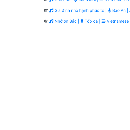
Gia đình nhỏ hạnh phúc to |
Bảo An |
Nhớ ơn Bác |
Tốp ca |
Vietnamese C