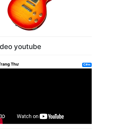
ideo youtube
Trang Thư
C#m