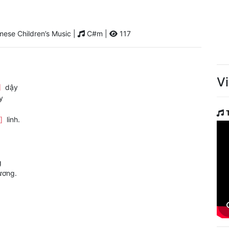
ese Children’s Music |
C#m |
117
V
]
dậy
y
]
linh.
g
ơng.