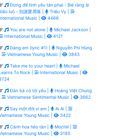
Đừng để tình yêu tàn phai - Bié ràng ài
diāo luò - 別讓愛凋落 |
Triệu Vy |
International Music |
4466
You are not alone |
Michael Jackson |
International Music |
4121
Dáng em (lyric #1) |
Nguyễn Phi Hùng
|
Vietnamese Young Music |
3843
Take me to your heart |
Michael
Learns To Rock |
International Music |
3724
Đàn bà cũ tôi yêu |
Hoàng Việt Chung
|
Vietnamese Sentimental Music |
3662
Say một đời vì em |
Ai Ai |
Vietnamese Young Music |
3422
Cánh hoa héo tàn |
Mochiii |
Vietnamese Young Music |
3185