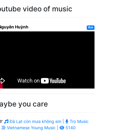
outube video of music
Nguyễn Huỳnh
Am
aybe you care
Đà Lạt còn mưa không em |
Tro Music
|
Vietnamese Young Music |
5140