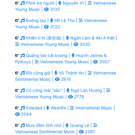
Phim ba người |
Nguyễn Vĩ |
Vietnamese
Young Music |
3135
Buông tay |
Hồ Lệ Thu |
Vietnamese
Young Music |
3123
Khiên ti hí (牵丝戏) |
Ngân Lâm & Aki A Kiệt |
Vietnamese Young Music |
3030
Quăng tao cái boong |
Huỳnh James &
Pjnboys |
Vietnamese Young Music |
3007
Rồi cũng già |
Vũ Thành An |
Vietnamese
Sentimental Music |
2970
Có công mài "sắc" |
Ngô Lan Hương |
Vietnamese Young Music |
2778
Soledad |
Westlife |
International Music |
2594
Mưa đêm tỉnh nhỏ |
Quang Lê |
Vietnamese Sentimental Music |
2391