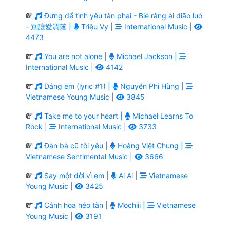
Đừng để tình yêu tàn phai - Bié ràng ài diāo luò
- 別讓愛凋落 |
Triệu Vy |
International Music |
4473
You are not alone |
Michael Jackson |
International Music |
4142
Dáng em (lyric #1) |
Nguyễn Phi Hùng |
Vietnamese Young Music |
3845
Take me to your heart |
Michael Learns To
Rock |
International Music |
3733
Đàn bà cũ tôi yêu |
Hoàng Việt Chung |
Vietnamese Sentimental Music |
3666
Say một đời vì em |
Ai Ai |
Vietnamese
Young Music |
3425
Cánh hoa héo tàn |
Mochiii |
Vietnamese
Young Music |
3191