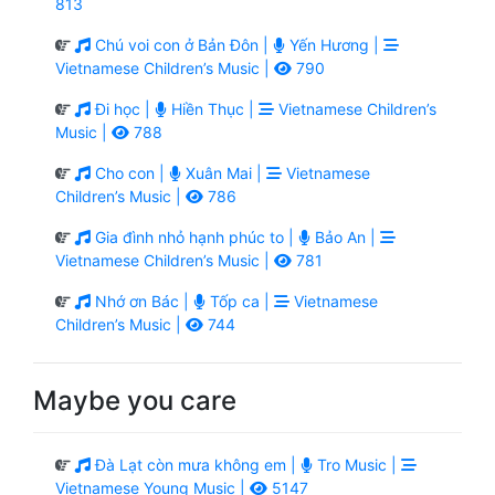
813
Chú voi con ở Bản Đôn |
Yến Hương |
Vietnamese Children’s Music |
790
Đi học |
Hiền Thục |
Vietnamese Children’s
Music |
788
Cho con |
Xuân Mai |
Vietnamese
Children’s Music |
786
Gia đình nhỏ hạnh phúc to |
Bảo An |
Vietnamese Children’s Music |
781
Nhớ ơn Bác |
Tốp ca |
Vietnamese
Children’s Music |
744
Maybe you care
Đà Lạt còn mưa không em |
Tro Music |
Vietnamese Young Music |
5147