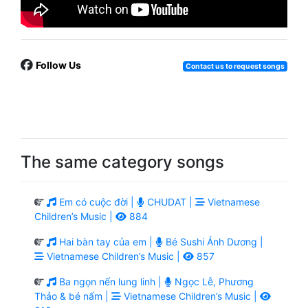
Follow Us
Contact us to request songs
The same category songs
Em có cuộc đời |
CHUDAT |
Vietnamese
Children’s Music |
884
Hai bàn tay của em |
Bé Sushi Ánh Dương |
Vietnamese Children’s Music |
857
Ba ngọn nến lung linh |
Ngọc Lễ, Phương
Thảo & bé nấm |
Vietnamese Children’s Music |