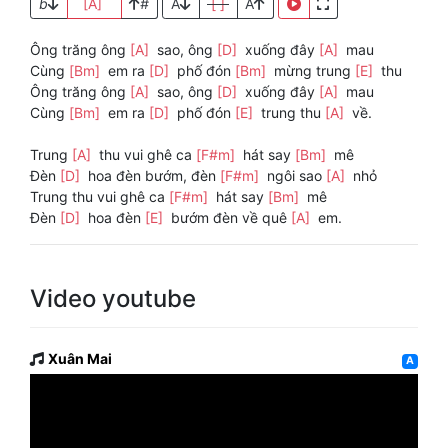
b
[A]
#
A
[ ]
A
Ông trăng ông
[A]
sao, ông
[D]
xuống đây
[A]
mau
Cùng
[Bm]
em ra
[D]
phố đón
[Bm]
mừng trung
[E]
thu
Ông trăng ông
[A]
sao, ông
[D]
xuống đây
[A]
mau
Cùng
[Bm]
em ra
[D]
phố đón
[E]
trung thu
[A]
về.
Trung
[A]
thu vui ghê ca
[F#m]
hát say
[Bm]
mê
Đèn
[D]
hoa đèn bướm, đèn
[F#m]
ngôi sao
[A]
nhỏ
Trung thu vui ghê ca
[F#m]
hát say
[Bm]
mê
Đèn
[D]
hoa đèn
[E]
bướm đèn về quê
[A]
em.
Video youtube
Xuân Mai
A