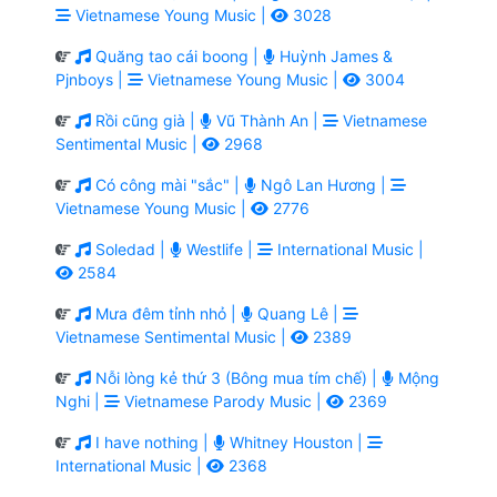
Vietnamese Young Music |
3028
Quăng tao cái boong |
Huỳnh James &
Pjnboys |
Vietnamese Young Music |
3004
Rồi cũng già |
Vũ Thành An |
Vietnamese
Sentimental Music |
2968
Có công mài "sắc" |
Ngô Lan Hương |
Vietnamese Young Music |
2776
Soledad |
Westlife |
International Music |
2584
Mưa đêm tỉnh nhỏ |
Quang Lê |
Vietnamese Sentimental Music |
2389
Nỗi lòng kẻ thứ 3 (Bông mua tím chế) |
Mộng
Nghi |
Vietnamese Parody Music |
2369
I have nothing |
Whitney Houston |
International Music |
2368