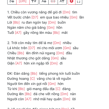
b
[Dm]
#
A
[ ]
A
1. Chiều còn vương nắng để gió đi
[Dm]
tìm
Vết bước chân
[D7]
em qua bao nhiêu
[Gm]
lần
Lời
[Bb]
ru đan ngón tay
[Dm]
buồn
Ngàn năm cho giá băng
[Gm]
hồn
Tuổi
[A7]
gầy nồng lên màu
[Bb]
mắt
2. Trời còn mây tím để lá mơ
[Dm]
nhiều
Lá khóc trên
[D7]
mi cho môi ươm
[Gm]
sầu
Chiều
[Bb]
lên đỉnh núi ngang
[Dm]
đầu
Nhặt thương cho gót dâng
[Gm]
sầu
Giận
[A7]
hờn xin ngập lối
[Dm]
đi
ĐK: Đàn dâng
[Bb]
tiếng phong kín tuổi buồn
Đường hoang
[C]
vắng cho lá về nguồn
Người tìm đến xin gợi nỗi
[Gm]
hờn
Từ khi
[Bb]
gió mang đấu địa
[C]
đàng
Đường lên
[Bb]
đá che vết nồng
[Dm]
nàn
Người còn
[A7]
nhớ mãi hay quên
[Dm]
lời