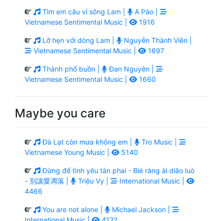
Tìm em câu ví sông Lam |
A Páo |
Vietnamese Sentimental Music |
1916
Lỡ hẹn với dòng Lam |
Nguyễn Thành Viên |
Vietnamese Sentimental Music |
1697
Thành phố buồn |
Đan Nguyên |
Vietnamese Sentimental Music |
1660
Maybe you care
Đà Lạt còn mưa không em |
Tro Music |
Vietnamese Young Music |
5140
Đừng để tình yêu tàn phai - Bié ràng ài diāo luò
- 別讓愛凋落 |
Triệu Vy |
International Music |
4466
You are not alone |
Michael Jackson |
International Music |
4122