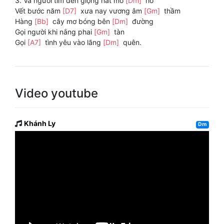
3. Và người tìm đến giọng hát mơ
[Dm]
hồ
Vết bước năm
[D7]
xưa nay vương âm
[Gm]
thầm
Hàng
[Bb]
cây mơ bóng bên
[Dm]
đường
Gọi người khi nắng phai
[Gm]
tàn
Gọi
[A7]
tình yêu vào lãng
[Dm]
quên.
Video youtube
Khánh Ly
Dm