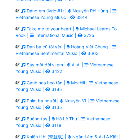
Dáng em (lyric #1) |
Nguyễn Phi Hùng |
Vietnamese Young Music |
3844
Take me to your heart |
Michael Learns To
Rock |
International Music |
3725
Đàn bà cũ tôi yêu |
Hoàng Việt Chung |
Vietnamese Sentimental Music |
3663
Say một đời vì em |
Ai Ai |
Vietnamese
Young Music |
3422
Cánh hoa héo tàn |
Mochiii |
Vietnamese
Young Music |
3185
Phim ba người |
Nguyễn Vĩ |
Vietnamese
Young Music |
3135
Buông tay |
Hồ Lệ Thu |
Vietnamese
Young Music |
3118
Khiên ti hí (牵丝戏) |
Ngân Lâm & Aki A Kiệt |