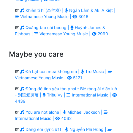
Khiên ti hí (牵丝戏) |
Ngân Lâm & Aki A Kiệt |
Vietnamese Young Music |
3016
Quăng tao cái boong |
Huỳnh James &
Pjnboys |
Vietnamese Young Music |
2990
Maybe you care
Đà Lạt còn mưa không em |
Tro Music |
Vietnamese Young Music |
5121
Đừng để tình yêu tàn phai - Bié ràng ài diāo luò
- 別讓愛凋落 |
Triệu Vy |
International Music |
4439
You are not alone |
Michael Jackson |
International Music |
4062
Dáng em (lyric #1) |
Nguyễn Phi Hùng |