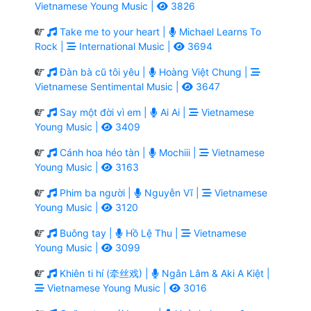
Vietnamese Young Music |
3826
Take me to your heart |
Michael Learns To
Rock |
International Music |
3694
Đàn bà cũ tôi yêu |
Hoàng Việt Chung |
Vietnamese Sentimental Music |
3647
Say một đời vì em |
Ai Ai |
Vietnamese
Young Music |
3409
Cánh hoa héo tàn |
Mochiii |
Vietnamese
Young Music |
3163
Phim ba người |
Nguyễn Vĩ |
Vietnamese
Young Music |
3120
Buông tay |
Hồ Lệ Thu |
Vietnamese
Young Music |
3099
Khiên ti hí (牵丝戏) |
Ngân Lâm & Aki A Kiệt |
Vietnamese Young Music |
3016