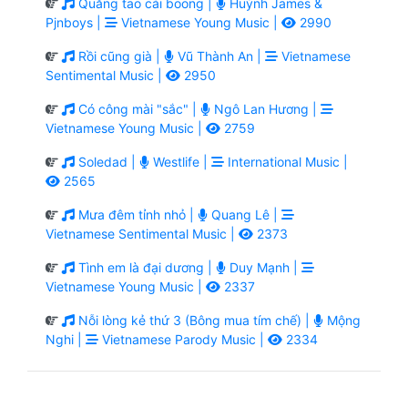
Quăng tao cái boong |
Huỳnh James &
Pjnboys |
Vietnamese Young Music |
2990
Rồi cũng già |
Vũ Thành An |
Vietnamese
Sentimental Music |
2950
Có công mài "sắc" |
Ngô Lan Hương |
Vietnamese Young Music |
2759
Soledad |
Westlife |
International Music |
2565
Mưa đêm tỉnh nhỏ |
Quang Lê |
Vietnamese Sentimental Music |
2373
Tình em là đại dương |
Duy Mạnh |
Vietnamese Young Music |
2337
Nỗi lòng kẻ thứ 3 (Bông mua tím chế) |
Mộng
Nghi |
Vietnamese Parody Music |
2334