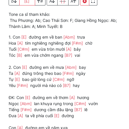
b
[E]
#
A
[ ]
A
Tone ca sĩ tham khảo:
Thu Phương: Ab; Cao Thái Sơn: F; Giang Hồng Ngọc: Ab;
Thành Lâm: A; Minh Tuyết: B
1. Con
[E]
đường em về ban
[Abm]
trưa
Hoa
[A]
tím nghiêng nghiêng đợi
[F#m]
chờ
Tuổi
[C#m]
em vừa tròn mười
[A]
bảy
Tóc
[B]
em vừa chớm ngang
[B7]
vai
2. Con
[E]
đường em về mưa
[Abm]
bay
Ta
[A]
đứng trông theo bao
[F#m]
ngày
Tự
[E]
bao giờ lòng cứ
[C#m]
ngỡ
Yêu
[F#m]
người mà nào có
[B7]
hay
ĐK: Con
[E]
đường em về thơm
[A]
hương
Ngọc
[Abm]
lan khuya rụng trong
[C#m]
vườn
Tiếng
[F#m]
dương cầm đâu lặng
[B7]
lẽ
Đưa
[A]
ta về phía cuối
[E]
đường
Con
[A]
đường em về năm xưa