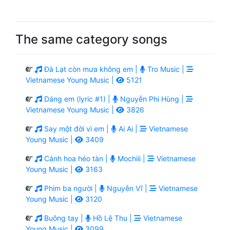
The same category songs
Đà Lạt còn mưa không em |
Tro Music |
Vietnamese Young Music |
5121
Dáng em (lyric #1) |
Nguyễn Phi Hùng |
Vietnamese Young Music |
3826
Say một đời vì em |
Ai Ai |
Vietnamese
Young Music |
3409
Cánh hoa héo tàn |
Mochiii |
Vietnamese
Young Music |
3163
Phim ba người |
Nguyễn Vĩ |
Vietnamese
Young Music |
3120
Buông tay |
Hồ Lệ Thu |
Vietnamese
Young Music |
3099