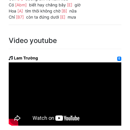
Có
[Abm]
biết hay chăng bây
[E]
giờ
Hoa
[A]
tím thôi không chờ
[B]
nữa
Chỉ
[B7]
còn ta đứng dưới
[E]
mưa
Video youtube
Lam Trường
E