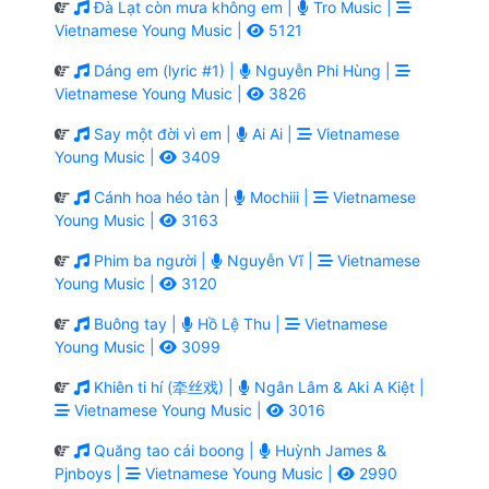
Đà Lạt còn mưa không em |
Tro Music |
Vietnamese Young Music |
5121
Dáng em (lyric #1) |
Nguyễn Phi Hùng |
Vietnamese Young Music |
3826
Say một đời vì em |
Ai Ai |
Vietnamese
Young Music |
3409
Cánh hoa héo tàn |
Mochiii |
Vietnamese
Young Music |
3163
Phim ba người |
Nguyễn Vĩ |
Vietnamese
Young Music |
3120
Buông tay |
Hồ Lệ Thu |
Vietnamese
Young Music |
3099
Khiên ti hí (牵丝戏) |
Ngân Lâm & Aki A Kiệt |
Vietnamese Young Music |
3016
Quăng tao cái boong |
Huỳnh James &
Pjnboys |
Vietnamese Young Music |
2990