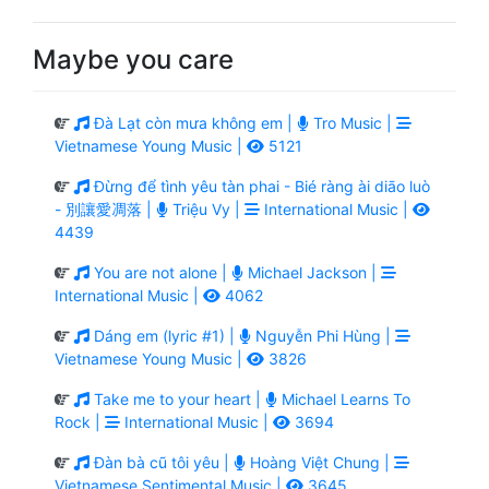
Maybe you care
Đà Lạt còn mưa không em |
Tro Music |
Vietnamese Young Music |
5121
Đừng để tình yêu tàn phai - Bié ràng ài diāo luò
- 別讓愛凋落 |
Triệu Vy |
International Music |
4439
You are not alone |
Michael Jackson |
International Music |
4062
Dáng em (lyric #1) |
Nguyễn Phi Hùng |
Vietnamese Young Music |
3826
Take me to your heart |
Michael Learns To
Rock |
International Music |
3694
Đàn bà cũ tôi yêu |
Hoàng Việt Chung |
Vietnamese Sentimental Music |
3645