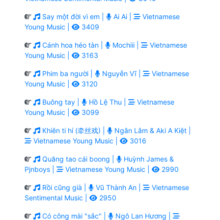
Say một đời vì em |
Ai Ai |
Vietnamese
Young Music |
3409
Cánh hoa héo tàn |
Mochiii |
Vietnamese
Young Music |
3163
Phim ba người |
Nguyễn Vĩ |
Vietnamese
Young Music |
3120
Buông tay |
Hồ Lệ Thu |
Vietnamese
Young Music |
3099
Khiên ti hí (牵丝戏) |
Ngân Lâm & Aki A Kiệt |
Vietnamese Young Music |
3016
Quăng tao cái boong |
Huỳnh James &
Pjnboys |
Vietnamese Young Music |
2990
Rồi cũng già |
Vũ Thành An |
Vietnamese
Sentimental Music |
2950
Có công mài "sắc" |
Ngô Lan Hương |