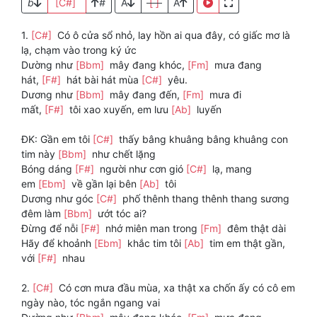
b
[C#]
#
A
[ ]
A
1.
[C#]
Có ô cửa sổ nhỏ, lay hồn ai qua đây, có giấc mơ là
lạ, chạm vào trong ký ức
Dường như
[Bbm]
mây đang khóc,
[Fm]
mưa đang
hát,
[F#]
hát bài hát mùa
[C#]
yêu.
Dương như
[Bbm]
mây đang đến,
[Fm]
mưa đi
mất,
[F#]
tôi xao xuyến, em lưu
[Ab]
luyến
ĐK: Gần em tôi
[C#]
thấy bâng khuâng bâng khuâng con
tim này
[Bbm]
như chết lặng
Bóng dáng
[F#]
người như cơn gió
[C#]
lạ, mang
em
[Ebm]
về gần lại bên
[Ab]
tôi
Dương như góc
[C#]
phố thênh thang thênh thang sương
đêm làm
[Bbm]
ướt tóc ai?
Đừng để nỗi
[F#]
nhớ miên man trong
[Fm]
đêm thật dài
Hãy để khoảnh
[Ebm]
khắc tim tôi
[Ab]
tim em thật gần,
với
[F#]
nhau
2.
[C#]
Có cơn mưa đầu mùa, xa thật xa chốn ấy có cô em
ngày nào, tóc ngắn ngang vai