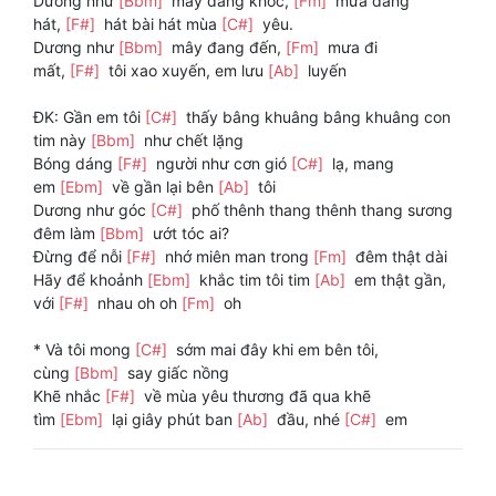
Dường như
[Bbm]
mây đang khóc,
[Fm]
mưa đang
hát,
[F#]
hát bài hát mùa
[C#]
yêu.
Dương như
[Bbm]
mây đang đến,
[Fm]
mưa đi
mất,
[F#]
tôi xao xuyến, em lưu
[Ab]
luyến
ĐK: Gần em tôi
[C#]
thấy bâng khuâng bâng khuâng con
tim này
[Bbm]
như chết lặng
Bóng dáng
[F#]
người như cơn gió
[C#]
lạ, mang
em
[Ebm]
về gần lại bên
[Ab]
tôi
Dương như góc
[C#]
phố thênh thang thênh thang sương
đêm làm
[Bbm]
ướt tóc ai?
Đừng để nỗi
[F#]
nhớ miên man trong
[Fm]
đêm thật dài
Hãy để khoảnh
[Ebm]
khắc tim tôi tim
[Ab]
em thật gần,
với
[F#]
nhau oh oh
[Fm]
oh
* Và tôi mong
[C#]
sớm mai đây khi em bên tôi,
cùng
[Bbm]
say giấc nồng
Khẽ nhắc
[F#]
về mùa yêu thương đã qua khẽ
tìm
[Ebm]
lại giây phút ban
[Ab]
đầu, nhé
[C#]
em