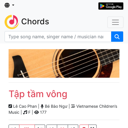
Chords
Tập tầm vông
Lê Cao Phan |
Bé Bào Ngư |
Vietnamese Children’s
Music |
F |
177