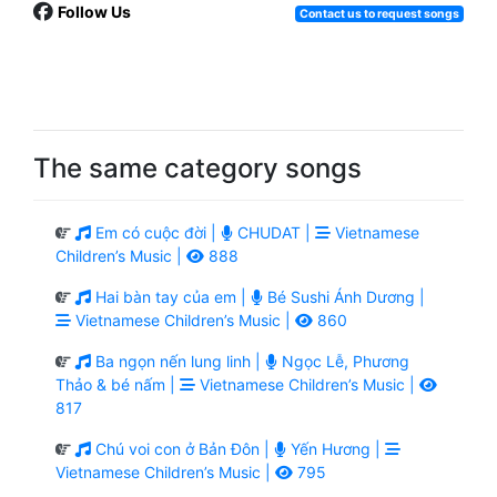
Follow Us
Contact us to request songs
The same category songs
Em có cuộc đời |
CHUDAT |
Vietnamese
Children’s Music |
888
Hai bàn tay của em |
Bé Sushi Ánh Dương |
Vietnamese Children’s Music |
860
Ba ngọn nến lung linh |
Ngọc Lễ, Phương
Thảo & bé nấm |
Vietnamese Children’s Music |
817
Chú voi con ở Bản Đôn |
Yến Hương |
Vietnamese Children’s Music |
795