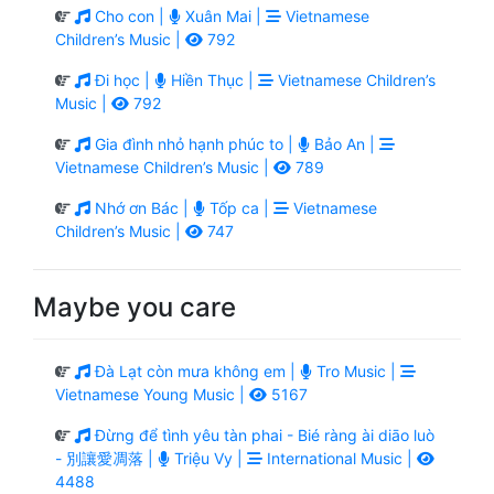
Cho con |
Xuân Mai |
Vietnamese
Children’s Music |
792
Đi học |
Hiền Thục |
Vietnamese Children’s
Music |
792
Gia đình nhỏ hạnh phúc to |
Bảo An |
Vietnamese Children’s Music |
789
Nhớ ơn Bác |
Tốp ca |
Vietnamese
Children’s Music |
747
Maybe you care
Đà Lạt còn mưa không em |
Tro Music |
Vietnamese Young Music |
5167
Đừng để tình yêu tàn phai - Bié ràng ài diāo luò
- 別讓愛凋落 |
Triệu Vy |
International Music |
4488