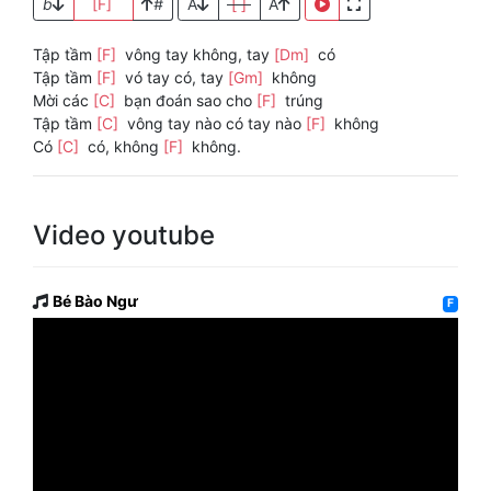
b
[F]
#
A
[ ]
A
Tập tầm
[F]
vông tay không, tay
[Dm]
có
Tập tầm
[F]
vó tay có, tay
[Gm]
không
Mời các
[C]
bạn đoán sao cho
[F]
trúng
Tập tầm
[C]
vông tay nào có tay nào
[F]
không
Có
[C]
có, không
[F]
không.
Video youtube
Bé Bào Ngư
F