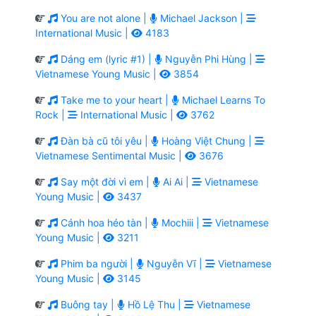
You are not alone |
Michael Jackson |
International Music |
4183
Dáng em (lyric #1) |
Nguyễn Phi Hùng |
Vietnamese Young Music |
3854
Take me to your heart |
Michael Learns To
Rock |
International Music |
3762
Đàn bà cũ tôi yêu |
Hoàng Việt Chung |
Vietnamese Sentimental Music |
3676
Say một đời vì em |
Ai Ai |
Vietnamese
Young Music |
3437
Cánh hoa héo tàn |
Mochiii |
Vietnamese
Young Music |
3211
Phim ba người |
Nguyễn Vĩ |
Vietnamese
Young Music |
3145
Buông tay |
Hồ Lệ Thu |
Vietnamese