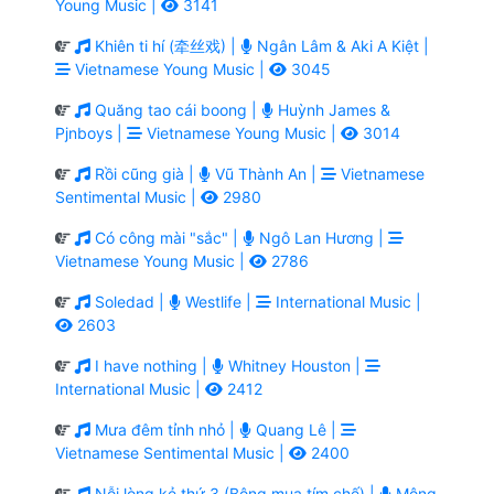
Young Music |
3141
Khiên ti hí (牵丝戏) |
Ngân Lâm & Aki A Kiệt |
Vietnamese Young Music |
3045
Quăng tao cái boong |
Huỳnh James &
Pjnboys |
Vietnamese Young Music |
3014
Rồi cũng già |
Vũ Thành An |
Vietnamese
Sentimental Music |
2980
Có công mài "sắc" |
Ngô Lan Hương |
Vietnamese Young Music |
2786
Soledad |
Westlife |
International Music |
2603
I have nothing |
Whitney Houston |
International Music |
2412
Mưa đêm tỉnh nhỏ |
Quang Lê |
Vietnamese Sentimental Music |
2400
Nỗi lòng kẻ thứ 3 (Bông mua tím chế) |
Mộng