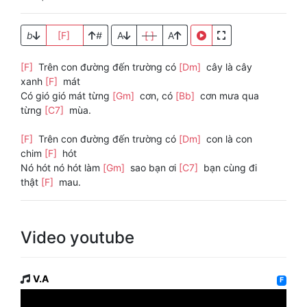
b
[F]
#
A
[ ]
A
[F]
Trên con đường đến trường có
[Dm]
cây là cây
xanh
[F]
mát
Có gió gió mát từng
[Gm]
cơn, có
[Bb]
cơn mưa qua
từng
[C7]
mùa.
[F]
Trên con đường đến trường có
[Dm]
con là con
chim
[F]
hót
Nó hót nó hót làm
[Gm]
sao bạn ơi
[C7]
bạn cùng đi
thật
[F]
mau.
Video youtube
V.A
F