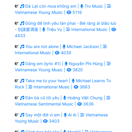
Đà Lạt còn mưa không em |
Tro Music |
Vietnamese Young Music |
5116
Đừng để tình yêu tàn phai - Bié ràng ài diāo luò
- 別讓愛凋落 |
Triệu Vy |
International Music |
4433
You are not alone |
Michael Jackson |
International Music |
4039
Dáng em (lyric #1) |
Nguyễn Phi Hùng |
Vietnamese Young Music |
3820
Take me to your heart |
Michael Learns To
Rock |
International Music |
3683
Đàn bà cũ tôi yêu |
Hoàng Việt Chung |
Vietnamese Sentimental Music |
3636
Say một đời vì em |
Ai Ai |
Vietnamese
Young Music |
3403
Cánh hoa héo tàn |
Mochiii |
Vietnamese