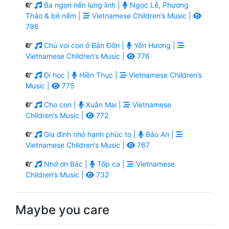
Ba ngọn nến lung linh |
Ngọc Lễ, Phương
Thảo & bé nấm |
Vietnamese Children’s Music |
798
Chú voi con ở Bản Đôn |
Yến Hương |
Vietnamese Children’s Music |
776
Đi học |
Hiền Thục |
Vietnamese Children’s
Music |
775
Cho con |
Xuân Mai |
Vietnamese
Children’s Music |
772
Gia đình nhỏ hạnh phúc to |
Bảo An |
Vietnamese Children’s Music |
767
Nhớ ơn Bác |
Tốp ca |
Vietnamese
Children’s Music |
732
Maybe you care