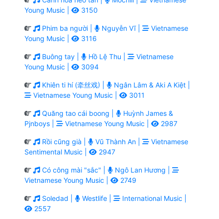
Young Music |
3150
Phim ba người |
Nguyễn Vĩ |
Vietnamese
Young Music |
3116
Buông tay |
Hồ Lệ Thu |
Vietnamese
Young Music |
3094
Khiên ti hí (牵丝戏) |
Ngân Lâm & Aki A Kiệt |
Vietnamese Young Music |
3011
Quăng tao cái boong |
Huỳnh James &
Pjnboys |
Vietnamese Young Music |
2987
Rồi cũng già |
Vũ Thành An |
Vietnamese
Sentimental Music |
2947
Có công mài "sắc" |
Ngô Lan Hương |
Vietnamese Young Music |
2749
Soledad |
Westlife |
International Music |
2557