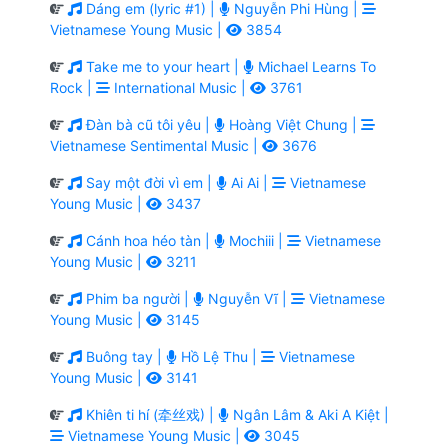
Dáng em (lyric #1) |
Nguyễn Phi Hùng |
Vietnamese Young Music |
3854
Take me to your heart |
Michael Learns To
Rock |
International Music |
3761
Đàn bà cũ tôi yêu |
Hoàng Việt Chung |
Vietnamese Sentimental Music |
3676
Say một đời vì em |
Ai Ai |
Vietnamese
Young Music |
3437
Cánh hoa héo tàn |
Mochiii |
Vietnamese
Young Music |
3211
Phim ba người |
Nguyễn Vĩ |
Vietnamese
Young Music |
3145
Buông tay |
Hồ Lệ Thu |
Vietnamese
Young Music |
3141
Khiên ti hí (牵丝戏) |
Ngân Lâm & Aki A Kiệt |
Vietnamese Young Music |
3045