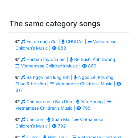
The same category songs
Em có cuộc đời |
CHUDAT |
Vietnamese
Children’s Music |
888
Hai bàn tay của em |
Bé Sushi Ánh Dương |
Vietnamese Children’s Music |
860
Ba ngọn nến lung linh |
Ngọc Lễ, Phương
Thảo & bé nấm |
Vietnamese Children’s Music |
817
Chú voi con ở Bản Đôn |
Yến Hương |
Vietnamese Children’s Music |
795
Cho con |
Xuân Mai |
Vietnamese
Children’s Music |
792
Đi học |
Hiền Thục |
Vietnamese Children’s