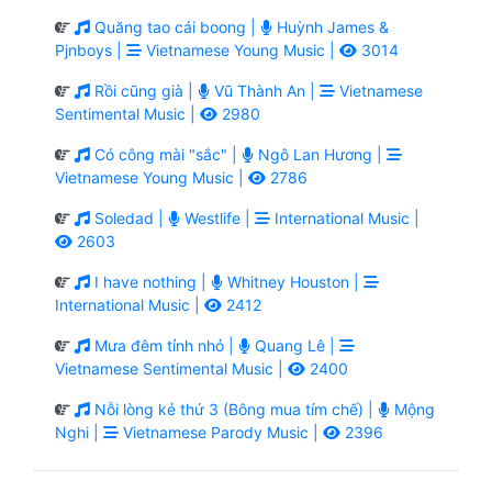
Quăng tao cái boong |
Huỳnh James &
Pjnboys |
Vietnamese Young Music |
3014
Rồi cũng già |
Vũ Thành An |
Vietnamese
Sentimental Music |
2980
Có công mài "sắc" |
Ngô Lan Hương |
Vietnamese Young Music |
2786
Soledad |
Westlife |
International Music |
2603
I have nothing |
Whitney Houston |
International Music |
2412
Mưa đêm tỉnh nhỏ |
Quang Lê |
Vietnamese Sentimental Music |
2400
Nỗi lòng kẻ thứ 3 (Bông mua tím chế) |
Mộng
Nghi |
Vietnamese Parody Music |
2396