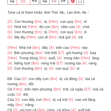
b
[D]
#
A
[ ]
A
Tone ca sĩ tham khảo: Anh Thơ: Ab; Lan Anh: Ab -
[D]
Con thương
[Em]
ơi,
[F#m]
con quý
[Em]
ơi
[D]
Nhà trẻ
[F#m]
đó con
[Bm]
nằm con
[A]
chơi
[D]
Con thương
[Em]
ơi,
[F#m]
con quý
[Em]
ơi
[D]
Mẹ địu
[F#m]
con đi
[Bm]
nhà gửi
[A]
trẻ
[F#m]
Nhà trẻ
[Bm]
đấy
[A]
trên cao
[F#m]
này
[A]
Bốn phương
[Bm]
trời thổi
[E7]
gió hương
[A]
bay
[F#m]
Trong dòng
[Bm]
suối,
[A]
trong bản
[F#m]
làng
[A]
Nắng tươi
[Bm]
vàng trải
[E7]
nương lúa
[A]
vàng
[D]
Con thương
[Bm]
ơi,
[A]
con quý
[D]
ơi
ĐK: Của
[D]
con đấy con
[Bm]
ơi, cả đồng
[D]
lúa cả
nương
[Bm]
đồi
Cả
[F#m]
bốn năm phương
[Bm]
trời, cả ngày
[E7]
mai cả
cuộc
[A]
đời
Của
[D]
con đấy con
[Bm]
ơi, cả trời
[D]
cao với tầng
mây
[Bm]
trắng
Cả
[D]
núi non cả
[Bm]
rừng, cả dòng
[A]
suối hát