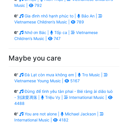
Music |
792
Gia đình nhỏ hạnh phúc to |
Bảo An |
Vietnamese Children’s Music |
789
Nhớ ơn Bác |
Tốp ca |
Vietnamese
Children’s Music |
747
Maybe you care
Đà Lạt còn mưa không em |
Tro Music |
Vietnamese Young Music |
5167
Đừng để tình yêu tàn phai - Bié ràng ài diāo luò
- 別讓愛凋落 |
Triệu Vy |
International Music |
4488
You are not alone |
Michael Jackson |
International Music |
4182