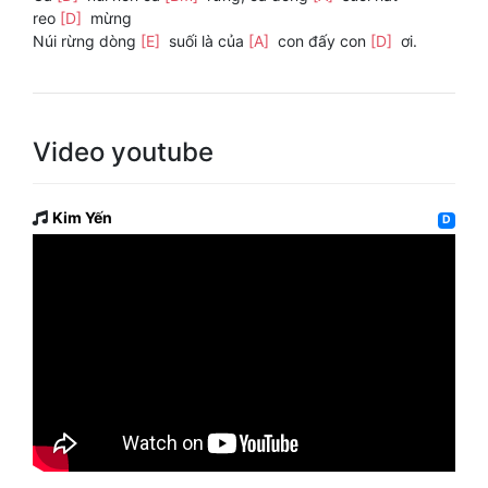
reo
[D]
mừng
Núi rừng dòng
[E]
suối là của
[A]
con đấy con
[D]
ơi.
Video youtube
Kim Yến
D