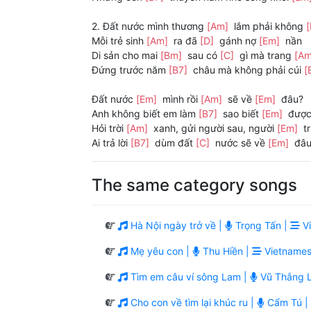
2. Đất nước mình thương
[Am]
lắm phải không
Mỗi trẻ sinh
[Am]
ra đã
[D]
gánh nợ
[Em]
nần
Di sản cho mai
[Bm]
sau có
[C]
gì mà trang
[A
Đứng trước năm
[B7]
châu mà không phải cúi
[
Đất nước
[Em]
mình rồi
[Am]
sẽ về
[Em]
đâu?
Anh không biết em làm
[B7]
sao biết
[Em]
đượ
Hỏi trời
[Am]
xanh, gửi người sau, người
[Em]
t
Ai trả lời
[B7]
dùm đất
[C]
nước sẽ về
[Em]
đâ
The same category songs
Hà Nội ngày trở về |
Trọng Tấn |
Vi
Mẹ yêu con |
Thu Hiền |
Vietnames
Tìm em câu ví sông Lam |
Vũ Thắng L
Cho con về tìm lại khúc ru |
Cẩm Tú |