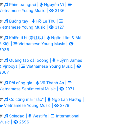
Phim ba người |
Nguyễn Vĩ |
Vietnamese Young Music |
3136
Buông tay |
Hồ Lệ Thu |
Vietnamese Young Music |
3127
Khiên ti hí (牵丝戏) |
Ngân Lâm & Aki
A Kiệt |
Vietnamese Young Music |
3036
Quăng tao cái boong |
Huỳnh James
& Pjnboys |
Vietnamese Young Music |
3007
Rồi cũng già |
Vũ Thành An |
Vietnamese Sentimental Music |
2971
Có công mài "sắc" |
Ngô Lan Hương |
Vietnamese Young Music |
2779
Soledad |
Westlife |
International
Music |
2596