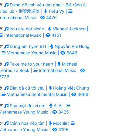
Đừng để tình yêu tàn phai - Bié ràng ài
diāo luò - 別讓愛凋落 |
Triệu Vy |
International Music |
4476
You are not alone |
Michael Jackson |
International Music |
4151
Dáng em (lyric #1) |
Nguyễn Phi Hùng
|
Vietnamese Young Music |
3846
Take me to your heart |
Michael
Learns To Rock |
International Music |
3736
Đàn bà cũ tôi yêu |
Hoàng Việt Chung
|
Vietnamese Sentimental Music |
3666
Say một đời vì em |
Ai Ai |
Vietnamese Young Music |
3425
Cánh hoa héo tàn |
Mochiii |
Vietnamese Young Music |
3195