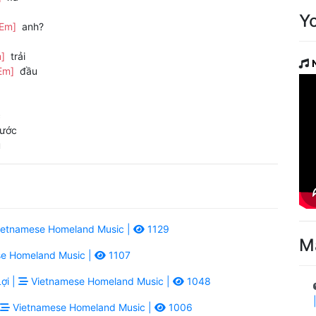
Y
[Em]
anh?
m]
trải
Em]
đầu
c
rước
u
etnamese Homeland Music |
1129
M
e Homeland Music |
1107
ợi |
Vietnamese Homeland Music |
1048
Vietnamese Homeland Music |
1006