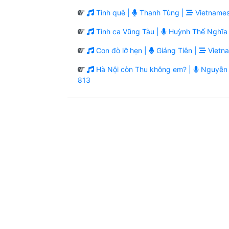
Tình quê |
Thanh Tùng |
Vietnames
Tình ca Vũng Tàu |
Huỳnh Thế Nghĩa 
Con đò lỡ hẹn |
Giáng Tiên |
Vietn
Hà Nội còn Thu không em? |
Nguyễn 
813