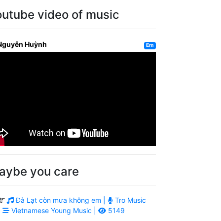
outube video of music
Nguyễn Huỳnh
Em
aybe you care
Đà Lạt còn mưa không em |
Tro Music
|
Vietnamese Young Music |
5149