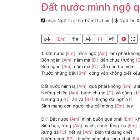
Đất nước mình ngộ q
nhạc Ngô Tín, thơ Trần Thị Lam |
Ngô Tín & 
b
[Em]
#
A
[ ]
A
1. Đất nước
[Em]
mình ngộ
[Am]
lắm phải khôn
Bốn ngàn
[Am]
năm mà
[D]
dân chưa trưởng
[
Bốn ngàn
[Bm]
năm mà
[C]
vẫn còn bú mớm
Trước những bất
[Bm]
công vẫn không biết kê
Đất nước mình lạ
[Am]
quá phải không
[Em]
an
Những chiếc
[Am]
bánh chưng
[D]
vô cùng kì
Những dự
[C]
án và
[B7]
tượng đài nghìn tỉ
Sinh mạng con người như cái móng
[Em]
tay
ĐK: Đất nước
[Am]
mình buồn quá phải
[Em]
kh
Biển bạc, rừng
[Am]
xanh, cánh đồng lúa
[Em]
Rừng đã
[C]
hết và
[Am]
biển thì đang chết
Những con
[B7]
thuyền nằm nhớ sóng khơi
[Em