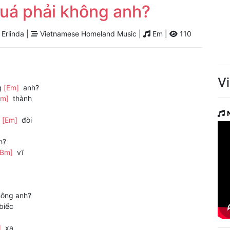
uá phải không anh?
Erlinda |
Vietnamese Homeland Music |
Em |
110
V
g
[Em]
anh?
Em]
thành
u
[Em]
đòi
h?
[Bm]
vĩ
ông anh?
biếc
]
xa