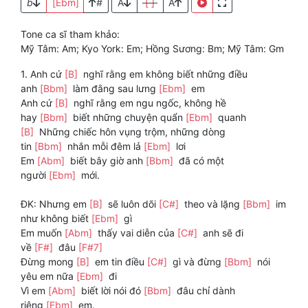
b
[Ebm]
#
A
[ ]
A
Tone ca sĩ tham khảo:
Mỹ Tâm: Am; Kyo York: Em; Hồng Sương: Bm; Mỹ Tâm: Gm
1. Anh cứ
[B]
nghĩ rằng em không biết những điều
anh
[Bbm]
làm đằng sau lưng
[Ebm]
em
Anh cứ
[B]
nghĩ rằng em ngu ngốc, không hề
hay
[Bbm]
biết những chuyện quẩn
[Ebm]
quanh
[B]
Những chiếc hôn vụng trộm, những dòng
tin
[Bbm]
nhắn mỗi đêm lả
[Ebm]
lơi
Em
[Abm]
biết bây giờ anh
[Bbm]
đã có một
người
[Ebm]
mới.
ĐK: Nhưng em
[B]
sẽ luôn dõi
[C#]
theo và lặng
[Bbm]
im
như không biết
[Ebm]
gì
Em muốn
[Abm]
thấy vai diễn của
[C#]
anh sẽ đi
về
[F#]
đâu
[F#7]
Đừng mong
[B]
em tin điều
[C#]
gì và đừng
[Bbm]
nói
yêu em nữa
[Ebm]
đi
Vì em
[Abm]
biết lời nói đó
[Bbm]
đâu chỉ dành
riêng
[Ebm]
em.