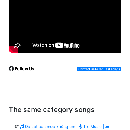
Follow Us
Contact us to request songs
The same category songs
Đà Lạt còn mưa không em |
Tro Music |