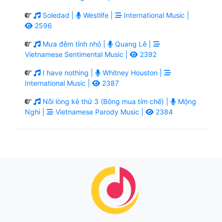
Soledad |
Westlife |
International Music |
2596
Mưa đêm tỉnh nhỏ |
Quang Lê |
Vietnamese Sentimental Music |
2392
I have nothing |
Whitney Houston |
International Music |
2387
Nỗi lòng kẻ thứ 3 (Bông mua tím chế) |
Mộng
Nghi |
Vietnamese Parody Music |
2384