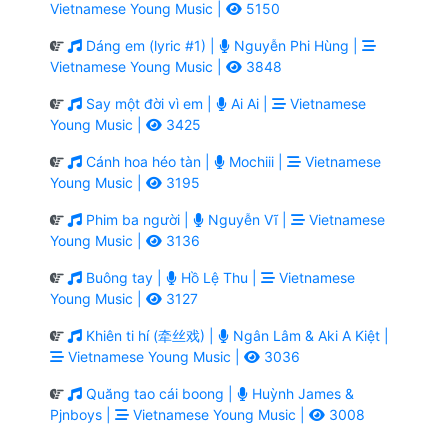
Vietnamese Young Music |
5150
Dáng em (lyric #1) |
Nguyễn Phi Hùng |
Vietnamese Young Music |
3848
Say một đời vì em |
Ai Ai |
Vietnamese
Young Music |
3425
Cánh hoa héo tàn |
Mochiii |
Vietnamese
Young Music |
3195
Phim ba người |
Nguyễn Vĩ |
Vietnamese
Young Music |
3136
Buông tay |
Hồ Lệ Thu |
Vietnamese
Young Music |
3127
Khiên ti hí (牵丝戏) |
Ngân Lâm & Aki A Kiệt |
Vietnamese Young Music |
3036
Quăng tao cái boong |
Huỳnh James &
Pjnboys |
Vietnamese Young Music |
3008