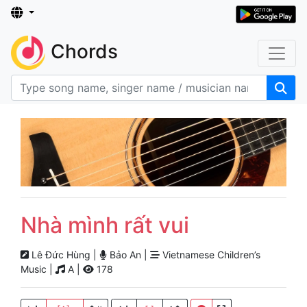
Chords
Nhà mình rất vui
Lê Đức Hùng |
Bảo An |
Vietnamese Children’s
Music |
A |
178