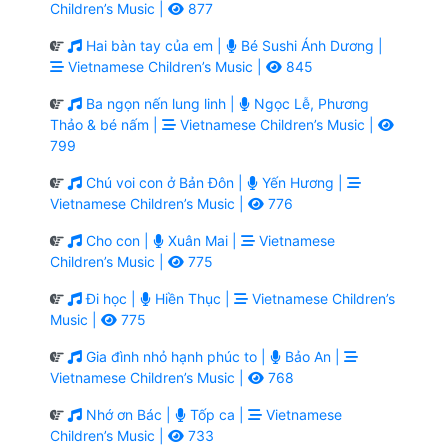
Children’s Music |
877
Hai bàn tay của em |
Bé Sushi Ánh Dương |
Vietnamese Children’s Music |
845
Ba ngọn nến lung linh |
Ngọc Lễ, Phương
Thảo & bé nấm |
Vietnamese Children’s Music |
799
Chú voi con ở Bản Đôn |
Yến Hương |
Vietnamese Children’s Music |
776
Cho con |
Xuân Mai |
Vietnamese
Children’s Music |
775
Đi học |
Hiền Thục |
Vietnamese Children’s
Music |
775
Gia đình nhỏ hạnh phúc to |
Bảo An |
Vietnamese Children’s Music |
768
Nhớ ơn Bác |
Tốp ca |
Vietnamese
Children’s Music |
733