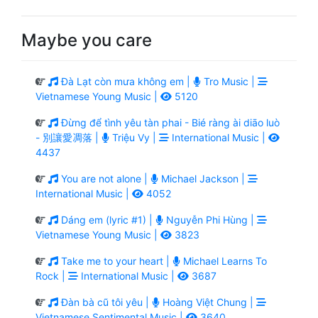
Maybe you care
Đà Lạt còn mưa không em |
Tro Music |
Vietnamese Young Music |
5120
Đừng để tình yêu tàn phai - Bié ràng ài diāo luò
- 別讓愛凋落 |
Triệu Vy |
International Music |
4437
You are not alone |
Michael Jackson |
International Music |
4052
Dáng em (lyric #1) |
Nguyễn Phi Hùng |
Vietnamese Young Music |
3823
Take me to your heart |
Michael Learns To
Rock |
International Music |
3687
Đàn bà cũ tôi yêu |
Hoàng Việt Chung |
Vietnamese Sentimental Music |
3640