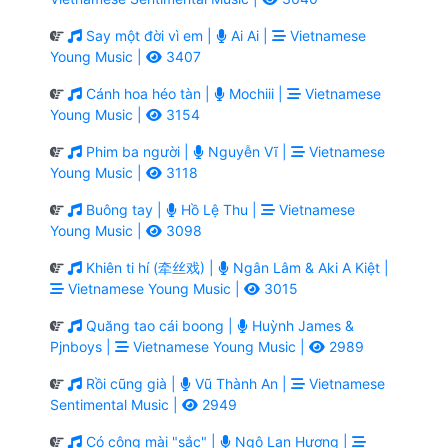
Say một đời vì em |
Ai Ai |
Vietnamese
Young Music |
3407
Cánh hoa héo tàn |
Mochiii |
Vietnamese
Young Music |
3154
Phim ba người |
Nguyễn Vĩ |
Vietnamese
Young Music |
3118
Buông tay |
Hồ Lệ Thu |
Vietnamese
Young Music |
3098
Khiên ti hí (牵丝戏) |
Ngân Lâm & Aki A Kiệt |
Vietnamese Young Music |
3015
Quăng tao cái boong |
Huỳnh James &
Pjnboys |
Vietnamese Young Music |
2989
Rồi cũng già |
Vũ Thành An |
Vietnamese
Sentimental Music |
2949
Có công mài "sắc" |
Ngô Lan Hương |