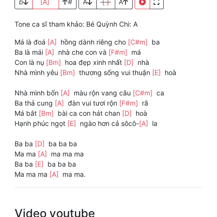
b
[A]
#
A
[ ]
A
Tone ca sĩ tham khảo: Bé Quỳnh Chi: A
Má là đoá
[A]
hồng dành riêng cho
[C#m]
ba
Ba là mái
[A]
nhà che con và
[F#m]
má
Con là nụ
[Bm]
hoa đẹp xinh nhất
[D]
nhà
Nhà mình yêu
[Bm]
thương sống vui thuận
[E]
hoà
Nhà mình bốn
[A]
màu rộn vang câu
[C#m]
ca
Ba thả cung
[A]
đàn vui tươi rộn
[F#m]
rã
Má bắt
[Bm]
bài ca con hát chan
[D]
hoà
Hạnh phúc ngọt
[E]
ngào hơn cả sôcô-
[A]
la
Ba ba
[D]
ba ba ba
Ma ma
[A]
ma ma ma
Ba ba
[E]
ba ba ba
Ma ma ma
[A]
ma ma.
Video youtube