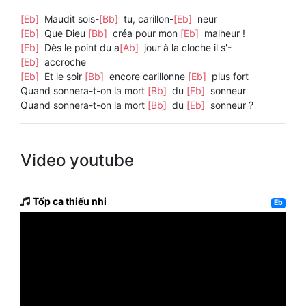
[Eb]
Maudit sois-
[Bb]
tu, carillon-
[Eb]
neur
[Eb]
Que Dieu
[Bb]
créa pour mon
[Eb]
malheur !
[Eb]
Dès le point du a
[Ab]
jour à la cloche il s'-
[Eb]
accroche
[Eb]
Et le soir
[Bb]
encore carillonne
[Eb]
plus fort
Quand sonnera-t-on la mort
[Bb]
du
[Eb]
sonneur
Quand sonnera-t-on la mort
[Bb]
du
[Eb]
sonneur ?
Video youtube
Tốp ca thiếu nhi
Eb