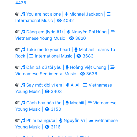
4435
You are not alone |
Michael Jackson |
International Music |
4042
Dáng em (lyric #1) |
Nguyễn Phi Hùng |
Vietnamese Young Music |
3820
Take me to your heart |
Michael Learns To
Rock |
International Music |
3683
Đàn bà cũ tôi yêu |
Hoàng Việt Chung |
Vietnamese Sentimental Music |
3636
Say một đời vì em |
Ai Ai |
Vietnamese
Young Music |
3403
Cánh hoa héo tàn |
Mochiii |
Vietnamese
Young Music |
3150
Phim ba người |
Nguyễn Vĩ |
Vietnamese
Young Music |
3116