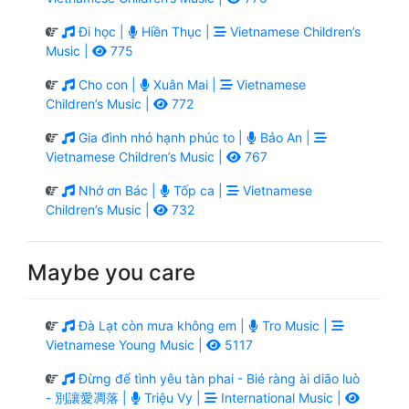
Đi học |
Hiền Thục |
Vietnamese Children’s
Music |
775
Cho con |
Xuân Mai |
Vietnamese
Children’s Music |
772
Gia đình nhỏ hạnh phúc to |
Bảo An |
Vietnamese Children’s Music |
767
Nhớ ơn Bác |
Tốp ca |
Vietnamese
Children’s Music |
732
Maybe you care
Đà Lạt còn mưa không em |
Tro Music |
Vietnamese Young Music |
5117
Đừng để tình yêu tàn phai - Bié ràng ài diāo luò
- 別讓愛凋落 |
Triệu Vy |
International Music |