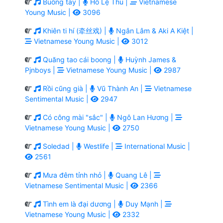
Buông tay |
Hồ Lệ Thu |
Vietnamese
Young Music |
3096
Khiên ti hí (牵丝戏) |
Ngân Lâm & Aki A Kiệt |
Vietnamese Young Music |
3012
Quăng tao cái boong |
Huỳnh James &
Pjnboys |
Vietnamese Young Music |
2987
Rồi cũng già |
Vũ Thành An |
Vietnamese
Sentimental Music |
2947
Có công mài "sắc" |
Ngô Lan Hương |
Vietnamese Young Music |
2750
Soledad |
Westlife |
International Music |
2561
Mưa đêm tỉnh nhỏ |
Quang Lê |
Vietnamese Sentimental Music |
2366
Tình em là đại dương |
Duy Mạnh |
Vietnamese Young Music |
2332