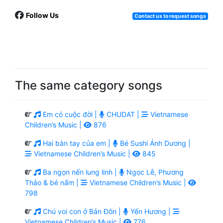
Follow Us
Contact us to request songs
The same category songs
Em có cuộc đời |
CHUDAT |
Vietnamese
Children’s Music |
876
Hai bàn tay của em |
Bé Sushi Ánh Dương |
Vietnamese Children’s Music |
845
Ba ngọn nến lung linh |
Ngọc Lễ, Phương
Thảo & bé nấm |
Vietnamese Children’s Music |
798
Chú voi con ở Bản Đôn |
Yến Hương |
Vietnamese Children’s Music |
776