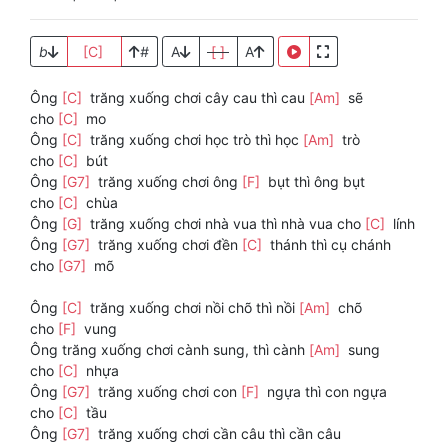
b
[C]
#
A
[ ]
A
Ông
[C]
trăng xuống chơi cây cau thì cau
[Am]
sẽ
cho
[C]
mo
Ông
[C]
trăng xuống chơi học trò thì học
[Am]
trò
cho
[C]
bút
Ông
[G7]
trăng xuống chơi ông
[F]
bụt thì ông bụt
cho
[C]
chùa
Ông
[G]
trăng xuống chơi nhà vua thì nhà vua cho
[C]
lính
Ông
[G7]
trăng xuống chơi đền
[C]
thánh thì cụ chánh
cho
[G7]
mõ
Ông
[C]
trăng xuống chơi nồi chõ thì nồi
[Am]
chõ
cho
[F]
vung
Ông trăng xuống chơi cành sung, thì cành
[Am]
sung
cho
[C]
nhựa
Ông
[G7]
trăng xuống chơi con
[F]
ngựa thì con ngựa
cho
[C]
tầu
Ông
[G7]
trăng xuống chơi cần câu thì cần câu