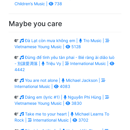
Children’s Music |
738
Maybe you care
Đà Lạt còn mưa không em |
Tro Music |
Vietnamese Young Music |
5128
Đừng để tình yêu tàn phai - Bié ràng ài diāo luò
- 別讓愛凋落 |
Triệu Vy |
International Music |
4442
You are not alone |
Michael Jackson |
International Music |
4083
Dáng em (lyric #1) |
Nguyễn Phi Hùng |
Vietnamese Young Music |
3830
Take me to your heart |
Michael Learns To
Rock |
International Music |
3702