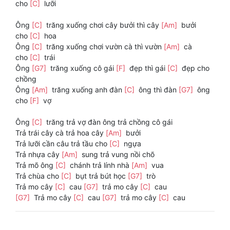
cho
[C]
lưỡi
Ông
[C]
trăng xuống chơi cây bưởi thì cây
[Am]
bưởi
cho
[C]
hoa
Ông
[C]
trăng xuống chơi vườn cà thì vườn
[Am]
cà
cho
[C]
trái
Ông
[G7]
trăng xuống cô gái
[F]
đẹp thì gái
[C]
đẹp cho
chồng
Ông
[Am]
trăng xuống anh đàn
[C]
ông thì đàn
[G7]
ông
cho
[F]
vợ
Ông
[C]
trăng trả vợ đàn ông trả chồng cô gái
Trả trái cây cà trả hoa cây
[Am]
bưởi
Trả lưỡi cần câu trả tầu cho
[C]
ngựa
Trả nhựa cây
[Am]
sung trả vung nồi chõ
Trả mõ ông
[C]
chánh trả lính nhà
[Am]
vua
Trả chùa cho
[C]
bụt trả bút học
[G7]
trò
Trả mo cây
[C]
cau
[G7]
trả mo cây
[C]
cau
[G7]
Trả mo cây
[C]
cau
[G7]
trả mo cây
[C]
cau