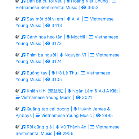
Đàn bà cũ tôi yêu |
Hoàng Việt Chung |
Vietnamese Sentimental Music |
3652
Say một đời vì em |
Ai Ai |
Vietnamese
Young Music |
3413
Cánh hoa héo tàn |
Mochiii |
Vietnamese
Young Music |
3173
Phim ba người |
Nguyễn Vĩ |
Vietnamese
Young Music |
3124
Buông tay |
Hồ Lệ Thu |
Vietnamese
Young Music |
3105
Khiên ti hí (牵丝戏) |
Ngân Lâm & Aki A Kiệt |
Vietnamese Young Music |
3021
Quăng tao cái boong |
Huỳnh James &
Pjnboys |
Vietnamese Young Music |
2995
Rồi cũng già |
Vũ Thành An |
Vietnamese
Sentimental Music |
2956