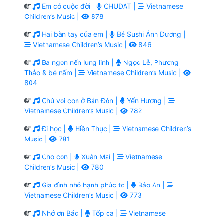
Em có cuộc đời |
CHUDAT |
Vietnamese
Children’s Music |
878
Hai bàn tay của em |
Bé Sushi Ánh Dương |
Vietnamese Children’s Music |
846
Ba ngọn nến lung linh |
Ngọc Lễ, Phương
Thảo & bé nấm |
Vietnamese Children’s Music |
804
Chú voi con ở Bản Đôn |
Yến Hương |
Vietnamese Children’s Music |
782
Đi học |
Hiền Thục |
Vietnamese Children’s
Music |
781
Cho con |
Xuân Mai |
Vietnamese
Children’s Music |
780
Gia đình nhỏ hạnh phúc to |
Bảo An |
Vietnamese Children’s Music |
773
Nhớ ơn Bác |
Tốp ca |
Vietnamese