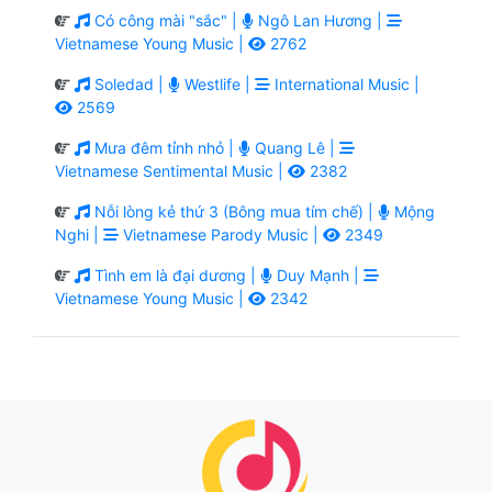
Có công mài "sắc" |
Ngô Lan Hương |
Vietnamese Young Music |
2762
Soledad |
Westlife |
International Music |
2569
Mưa đêm tỉnh nhỏ |
Quang Lê |
Vietnamese Sentimental Music |
2382
Nỗi lòng kẻ thứ 3 (Bông mua tím chế) |
Mộng
Nghi |
Vietnamese Parody Music |
2349
Tình em là đại dương |
Duy Mạnh |
Vietnamese Young Music |
2342