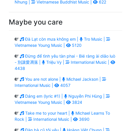
Nhung |
Vietnamese Buddhist Music |
622
Maybe you care
Đà Lạt còn mưa không em |
Tro Music |
Vietnamese Young Music |
5120
Đừng để tình yêu tàn phai - Bié ràng ài diāo luò
- 別讓愛凋落 |
Triệu Vy |
International Music |
4438
You are not alone |
Michael Jackson |
International Music |
4057
Dáng em (lyric #1) |
Nguyễn Phi Hùng |
Vietnamese Young Music |
3824
Take me to your heart |
Michael Learns To
Rock |
International Music |
3690
Đàn bà cũ tôi yêu |
Hoàng Việt Chung |