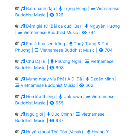
Bát chánh đạo |
Trọng Hùng |
Vietnamese
Buddhist Music |
926
Đêm giã từ (Bài ca cuối lửa) |
Nguyên Hương
|
Vietnamese Buddhist Music |
794
Em là hoa sen trắng |
Thuỳ Trang & Thi
Phượng |
Vietnamese Buddhist Music |
704
Chú Đại Bi |
Phương Nghi |
Vietnamese
Buddhist Music |
698
Mừng ngày vía Phật A Di Đà |
Dzoãn Minh |
Vietnamese Buddhist Music |
662
Hồn lửa thiêng |
Unknown |
Vietnamese
Buddhist Music |
655
Ngũ giới |
Đức Chính |
Vietnamese
Buddhist Music |
637
Huyền thoại Thế Tôn (Vesak) |
Hoàng Y