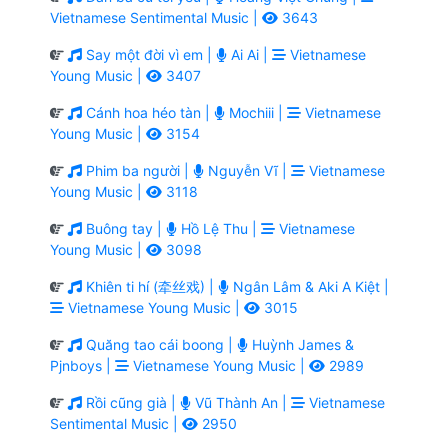
Vietnamese Sentimental Music |
3643
Say một đời vì em |
Ai Ai |
Vietnamese
Young Music |
3407
Cánh hoa héo tàn |
Mochiii |
Vietnamese
Young Music |
3154
Phim ba người |
Nguyễn Vĩ |
Vietnamese
Young Music |
3118
Buông tay |
Hồ Lệ Thu |
Vietnamese
Young Music |
3098
Khiên ti hí (牵丝戏) |
Ngân Lâm & Aki A Kiệt |
Vietnamese Young Music |
3015
Quăng tao cái boong |
Huỳnh James &
Pjnboys |
Vietnamese Young Music |
2989
Rồi cũng già |
Vũ Thành An |
Vietnamese
Sentimental Music |
2950