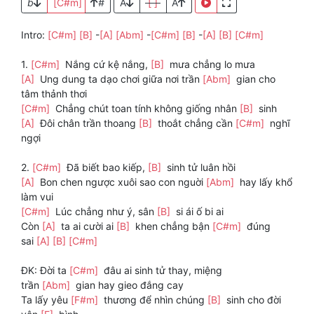
b
[C#m]
#
A
[ ]
A
Intro:
[C#m]
[B]
-
[A]
[Abm]
-
[C#m]
[B]
-
[A]
[B]
[C#m]
1.
[C#m]
Nắng cứ kệ nắng,
[B]
mưa chẳng lo mưa
[A]
Ung dung ta dạo chơi giữa nơi trần
[Abm]
gian cho
tâm thảnh thơi
[C#m]
Chẳng chút toan tính không giống nhân
[B]
sinh
[A]
Đôi chân trần thoang
[B]
thoắt chẳng cần
[C#m]
nghĩ
ngợi
2.
[C#m]
Đã biết bao kiếp,
[B]
sinh tử luân hồi
[A]
Bon chen ngược xuôi sao con nguời
[Abm]
hay lấy khổ
làm vui
[C#m]
Lúc chẳng như ý, sân
[B]
si ái ố bi ai
Còn
[A]
ta ai cười ai
[B]
khen chẳng bận
[C#m]
đúng
sai
[A]
[B]
[C#m]
ĐK: Đời ta
[C#m]
đâu ai sinh tử thay, miệng
trần
[Abm]
gian hay gieo đắng cay
Ta lấy yêu
[F#m]
thương để nhìn chúng
[B]
sinh cho đời