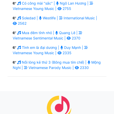
Có công mài "sắc" |
Ngô Lan Hương |
Vietnamese Young Music |
2755
Soledad |
Westlife |
International Music |
2562
Mưa đêm tỉnh nhỏ |
Quang Lê |
Vietnamese Sentimental Music |
2370
Tình em là đại dương |
Duy Mạnh |
Vietnamese Young Music |
2335
Nỗi lòng kẻ thứ 3 (Bông mua tím chế) |
Mộng
Nghi |
Vietnamese Parody Music |
2330