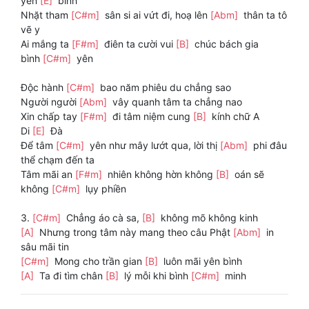
yên
[E]
bình
Nhặt tham
[C#m]
sân si ai vứt đi, hoạ lên
[Abm]
thân ta tô
vẽ y
Ai mắng ta
[F#m]
điên ta cười vui
[B]
chúc bách gia
bình
[C#m]
yên
Độc hành
[C#m]
bao năm phiêu du chẳng sao
Người người
[Abm]
vây quanh tâm ta chẳng nao
Xin chấp tay
[F#m]
đi tâm niệm cung
[B]
kính chữ A
Di
[E]
Đà
Để tâm
[C#m]
yên như mây lướt qua, lời thị
[Abm]
phi đâu
thể chạm đến ta
Tâm mãi an
[F#m]
nhiên không hờn không
[B]
oán sẽ
không
[C#m]
lụy phiền
3.
[C#m]
Chẳng áo cà sa,
[B]
không mõ không kinh
[A]
Nhưng trong tâm này mang theo câu Phật
[Abm]
in
sâu mãi tin
[C#m]
Mong cho trần gian
[B]
luôn mãi yên bình
[A]
Ta đi tìm chân
[B]
lý mỗi khi bình
[C#m]
minh