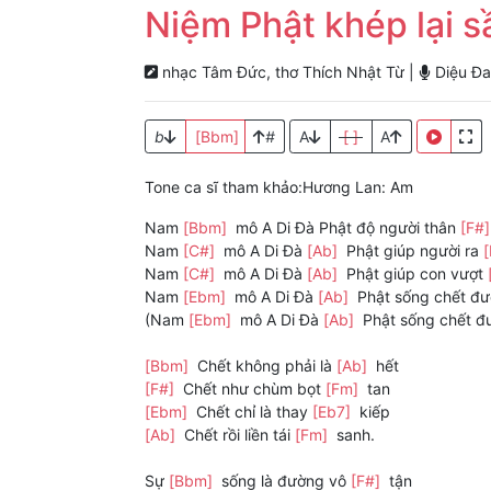
Niệm Phật khép lại s
nhạc Tâm Đức, thơ Thích Nhật Từ |
Diệu Đa
b
[Bbm]
#
A
[ ]
A
Tone ca sĩ tham khảo:Hương Lan: Am
Nam
[Bbm]
mô A Di Đà Phật độ người thân
[F#
Nam
[C#]
mô A Di Đà
[Ab]
Phật giúp người ra
Nam
[C#]
mô A Di Đà
[Ab]
Phật giúp con vượt
Nam
[Ebm]
mô A Di Đà
[Ab]
Phật sống chết đ
(Nam
[Ebm]
mô A Di Đà
[Ab]
Phật sống chết 
[Bbm]
Chết không phải là
[Ab]
hết
[F#]
Chết như chùm bọt
[Fm]
tan
[Ebm]
Chết chỉ là thay
[Eb7]
kiếp
[Ab]
Chết rồi liền tái
[Fm]
sanh.
Sự
[Bbm]
sống là đường vô
[F#]
tận