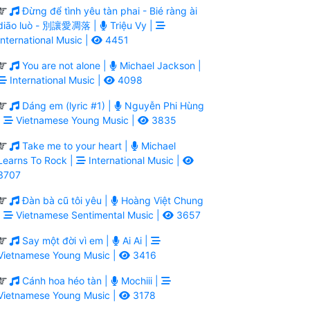
Đừng để tình yêu tàn phai - Bié ràng ài
diāo luò - 別讓愛凋落 |
Triệu Vy |
International Music |
4451
You are not alone |
Michael Jackson |
International Music |
4098
Dáng em (lyric #1) |
Nguyễn Phi Hùng
|
Vietnamese Young Music |
3835
Take me to your heart |
Michael
Learns To Rock |
International Music |
3707
Đàn bà cũ tôi yêu |
Hoàng Việt Chung
|
Vietnamese Sentimental Music |
3657
Say một đời vì em |
Ai Ai |
Vietnamese Young Music |
3416
Cánh hoa héo tàn |
Mochiii |
Vietnamese Young Music |
3178