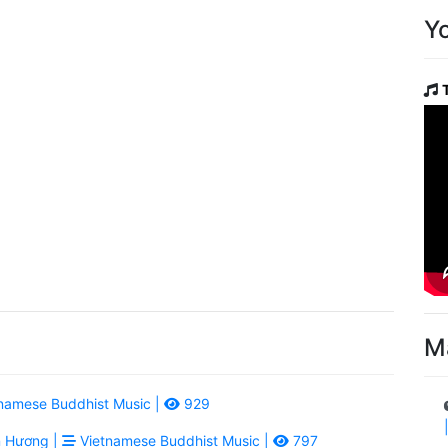
Y
M
namese Buddhist Music |
929
 Hương |
Vietnamese Buddhist Music |
797