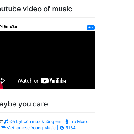
outube video of music
Triệu Vân
Am
aybe you care
Đà Lạt còn mưa không em |
Tro Music
|
Vietnamese Young Music |
5134