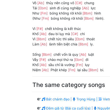
Vô
[Ab]
thủy nên cũng vô
[C#]
chung
Tái
[Ebm]
sinh đi cùng nghiệp
[Ab]
lực
Như
[Fm]
bóng không rời khỏi
[Bbm]
hình
(Như
[Fm]
bóng không rời khỏi
[Bbm]
hình).
Vì
[F#]
chết không là kết thúc
Khổ
[Ab]
đau bi lụy mà
[C#]
chi
Vì
[Bbm]
chết tức thì siêu
[Ebm]
thoát
Làm
[Ab]
lành tiễn biệt chia
[Bbm]
ly.
Sống
[Bbm]
chết vốn là quy
[Ab]
luật
Vẫy
[F#]
chào mọi thứ ra
[Ebm]
đi
Khổ
[Ab]
sầu chỉ là vướng
[Fm]
lụy
Niệm
[Ab]
Phật khép
[Fm]
lại sầu
[Bbm]
bi.
The same category songs
Bát chánh đạo |
Trọng Hùng |
Viet
Đêm giã từ (Bài ca cuối lửa) |
Nguyên