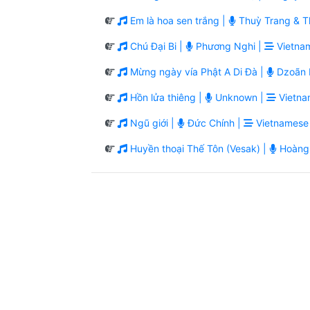
Em là hoa sen trắng |
Thuỳ Trang & T
Chú Đại Bi |
Phương Nghi |
Vietnam
Mừng ngày vía Phật A Di Đà |
Dzoãn 
Hồn lửa thiêng |
Unknown |
Vietna
Ngũ giới |
Đức Chính |
Vietnamese 
Huyền thoại Thế Tôn (Vesak) |
Hoàng