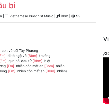
ầu bi
n |
Vietnamese Buddhist Music |
Bbm |
99
V
]
con về cõi Tây Phương
[Fm]
đi tỏ ngộ vô
[Bbm]
thường
[Fm]
qua nỗi đau tử
[Bbm]
biệt
ương
[Fm]
nhiên còn mất an
[Bbm]
nhiên
đương
[Fm]
nhiên còn mất an
[Bbm]
nhiên).