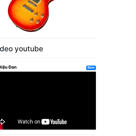
ideo youtube
Diệu Đan
Bbm