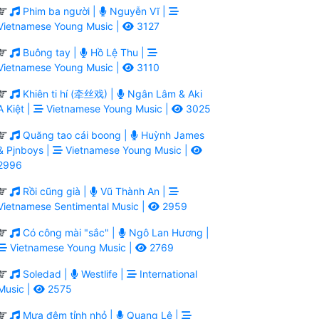
Phim ba người |
Nguyễn Vĩ |
Vietnamese Young Music |
3127
Buông tay |
Hồ Lệ Thu |
Vietnamese Young Music |
3110
Khiên ti hí (牵丝戏) |
Ngân Lâm & Aki
A Kiệt |
Vietnamese Young Music |
3025
Quăng tao cái boong |
Huỳnh James
& Pjnboys |
Vietnamese Young Music |
2996
Rồi cũng già |
Vũ Thành An |
Vietnamese Sentimental Music |
2959
Có công mài "sắc" |
Ngô Lan Hương |
Vietnamese Young Music |
2769
Soledad |
Westlife |
International
Music |
2575
Mưa đêm tỉnh nhỏ |
Quang Lê |