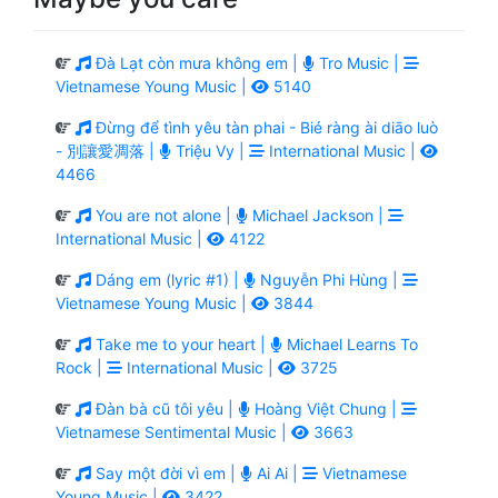
Đà Lạt còn mưa không em |
Tro Music |
Vietnamese Young Music |
5140
Đừng để tình yêu tàn phai - Bié ràng ài diāo luò
- 別讓愛凋落 |
Triệu Vy |
International Music |
4466
You are not alone |
Michael Jackson |
International Music |
4122
Dáng em (lyric #1) |
Nguyễn Phi Hùng |
Vietnamese Young Music |
3844
Take me to your heart |
Michael Learns To
Rock |
International Music |
3725
Đàn bà cũ tôi yêu |
Hoàng Việt Chung |
Vietnamese Sentimental Music |
3663
Say một đời vì em |
Ai Ai |
Vietnamese
Young Music |
3422