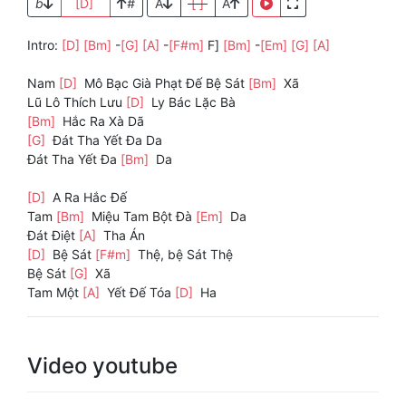
b
[D]
#
A
[ ]
A
Intro:
[D]
[Bm]
-
[G]
[A]
-
[F#m]
F]
[Bm]
-
[Em]
[G]
[A]
Nam
[D]
Mô Bạc Già Phạt Đế Bệ Sát
[Bm]
Xã
Lũ Lô Thích Lưu
[D]
Ly Bác Lặc Bà
[Bm]
Hắc Ra Xà Dã
[G]
Đát Tha Yết Đa Da
Đát Tha Yết Đa
[Bm]
Da
[D]
A Ra Hắc Đế
Tam
[Bm]
Miệu Tam Bột Đà
[Em]
Da
Đát Điệt
[A]
Tha Án
[D]
Bệ Sát
[F#m]
Thệ, bệ Sát Thệ
Bệ Sát
[G]
Xã
Tam Một
[A]
Yết Đế Tóa
[D]
Ha
Video youtube