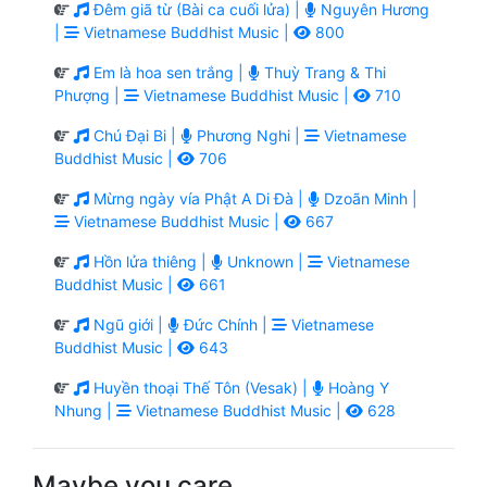
Đêm giã từ (Bài ca cuối lửa) |
Nguyên Hương
|
Vietnamese Buddhist Music |
800
Em là hoa sen trắng |
Thuỳ Trang & Thi
Phượng |
Vietnamese Buddhist Music |
710
Chú Đại Bi |
Phương Nghi |
Vietnamese
Buddhist Music |
706
Mừng ngày vía Phật A Di Đà |
Dzoãn Minh |
Vietnamese Buddhist Music |
667
Hồn lửa thiêng |
Unknown |
Vietnamese
Buddhist Music |
661
Ngũ giới |
Đức Chính |
Vietnamese
Buddhist Music |
643
Huyền thoại Thế Tôn (Vesak) |
Hoàng Y
Nhung |
Vietnamese Buddhist Music |
628
Maybe you care