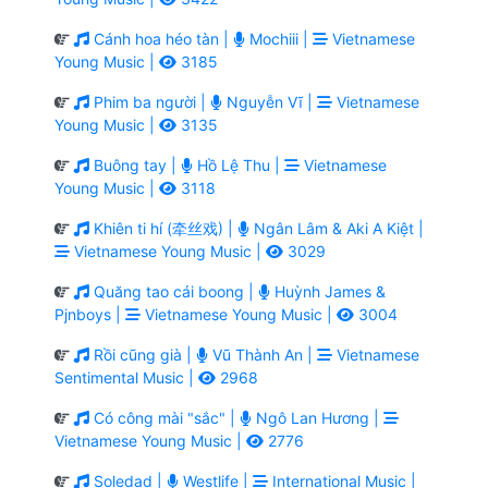
Cánh hoa héo tàn |
Mochiii |
Vietnamese
Young Music |
3185
Phim ba người |
Nguyễn Vĩ |
Vietnamese
Young Music |
3135
Buông tay |
Hồ Lệ Thu |
Vietnamese
Young Music |
3118
Khiên ti hí (牵丝戏) |
Ngân Lâm & Aki A Kiệt |
Vietnamese Young Music |
3029
Quăng tao cái boong |
Huỳnh James &
Pjnboys |
Vietnamese Young Music |
3004
Rồi cũng già |
Vũ Thành An |
Vietnamese
Sentimental Music |
2968
Có công mài "sắc" |
Ngô Lan Hương |
Vietnamese Young Music |
2776
Soledad |
Westlife |
International Music |