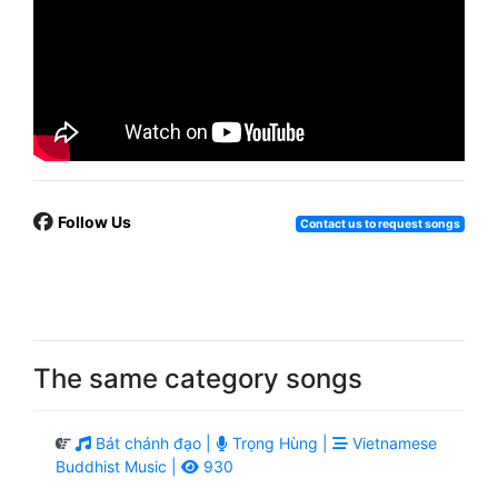
Follow Us
Contact us to request songs
The same category songs
Bát chánh đạo |
Trọng Hùng |
Vietnamese
Buddhist Music |
930