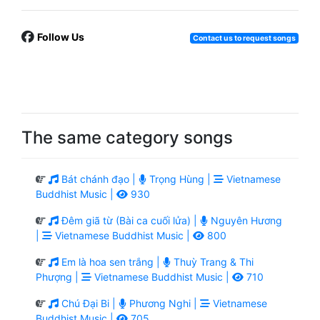
Follow Us
Contact us to request songs
The same category songs
Bát chánh đạo |
Trọng Hùng |
Vietnamese
Buddhist Music |
930
Đêm giã từ (Bài ca cuối lửa) |
Nguyên Hương
|
Vietnamese Buddhist Music |
800
Em là hoa sen trắng |
Thuỳ Trang & Thi
Phượng |
Vietnamese Buddhist Music |
710
Chú Đại Bi |
Phương Nghi |
Vietnamese
Buddhist Music |
705