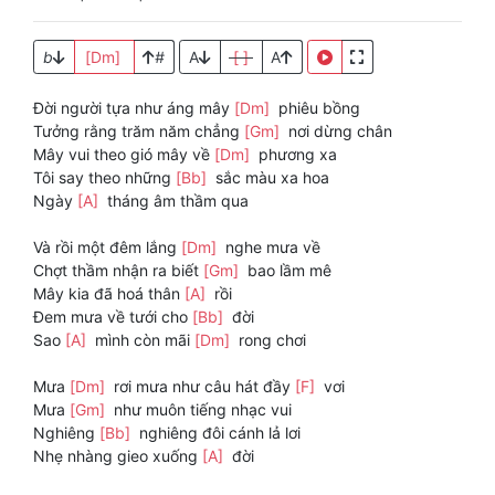
b
[Dm]
#
A
[ ]
A
Đời người tựa như áng mây
[Dm]
phiêu bồng
Tưởng rằng trăm năm chẳng
[Gm]
nơi dừng chân
Mây vui theo gió mây về
[Dm]
phương xa
Tôi say theo những
[Bb]
sắc màu xa hoa
Ngày
[A]
tháng âm thầm qua
Và rồi một đêm lắng
[Dm]
nghe mưa về
Chợt thầm nhận ra biết
[Gm]
bao lầm mê
Mây kia đã hoá thân
[A]
rồi
Đem mưa về tưới cho
[Bb]
đời
Sao
[A]
mình còn mãi
[Dm]
rong chơi
Mưa
[Dm]
rơi mưa như câu hát đầy
[F]
vơi
Mưa
[Gm]
như muôn tiếng nhạc vui
Nghiêng
[Bb]
nghiêng đôi cánh lả lơi
Nhẹ nhàng gieo xuống
[A]
đời