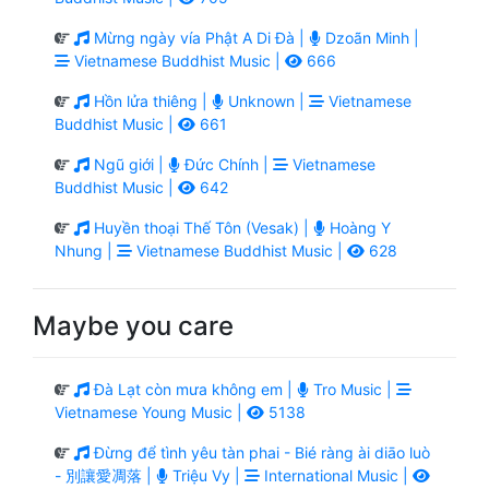
Mừng ngày vía Phật A Di Đà |
Dzoãn Minh |
Vietnamese Buddhist Music |
666
Hồn lửa thiêng |
Unknown |
Vietnamese
Buddhist Music |
661
Ngũ giới |
Đức Chính |
Vietnamese
Buddhist Music |
642
Huyền thoại Thế Tôn (Vesak) |
Hoàng Y
Nhung |
Vietnamese Buddhist Music |
628
Maybe you care
Đà Lạt còn mưa không em |
Tro Music |
Vietnamese Young Music |
5138
Đừng để tình yêu tàn phai - Bié ràng ài diāo luò
- 別讓愛凋落 |
Triệu Vy |
International Music |