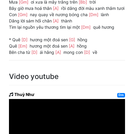
Mưa
[Gm]
ơi xưa là mây trắng trên
[Bb]
trời
Bây giờ mưa hoá thân
[A]
rồi dâng đời màu xanh thắm tươi
Con
[Gm]
nay quay về nương bóng cha
[Dm]
lành
Dâng lời sám hối chân
[A]
thành
Tìm lại nguồn yêu thương tìm lại một
[Dm]
quê hương
* Quê
[D]
hương một đoá sen
[G]
hồng
Quê
[Em]
hương một đoá sen
[A]
hồng
Bên cha từ
[D]
ái hằng
[A]
mong con
[D]
về
Video youtube
Thuỳ Như
Dm