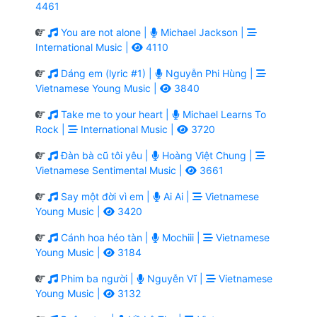
4461
You are not alone |
Michael Jackson |
International Music |
4110
Dáng em (lyric #1) |
Nguyễn Phi Hùng |
Vietnamese Young Music |
3840
Take me to your heart |
Michael Learns To
Rock |
International Music |
3720
Đàn bà cũ tôi yêu |
Hoàng Việt Chung |
Vietnamese Sentimental Music |
3661
Say một đời vì em |
Ai Ai |
Vietnamese
Young Music |
3420
Cánh hoa héo tàn |
Mochiii |
Vietnamese
Young Music |
3184
Phim ba người |
Nguyễn Vĩ |
Vietnamese
Young Music |
3132