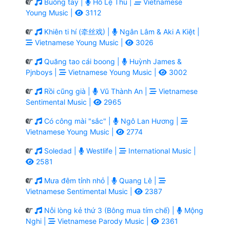
Buông tay |
Hồ Lệ Thu |
Vietnamese
Young Music |
3112
Khiên ti hí (牵丝戏) |
Ngân Lâm & Aki A Kiệt |
Vietnamese Young Music |
3026
Quăng tao cái boong |
Huỳnh James &
Pjnboys |
Vietnamese Young Music |
3002
Rồi cũng già |
Vũ Thành An |
Vietnamese
Sentimental Music |
2965
Có công mài "sắc" |
Ngô Lan Hương |
Vietnamese Young Music |
2774
Soledad |
Westlife |
International Music |
2581
Mưa đêm tỉnh nhỏ |
Quang Lê |
Vietnamese Sentimental Music |
2387
Nỗi lòng kẻ thứ 3 (Bông mua tím chế) |
Mộng
Nghi |
Vietnamese Parody Music |
2361